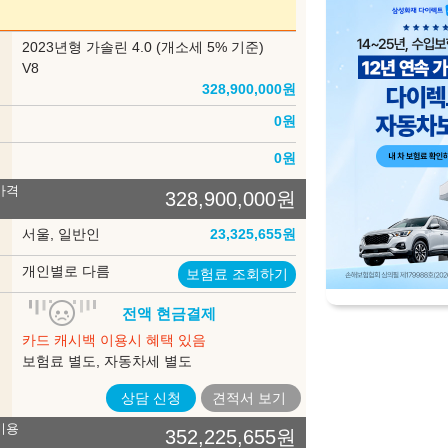
부
2023년형 가솔린 4.0 (개소세 5% 기준)
델
V8
328,900,000
원
인
0
원
송
0
원
가격
328,900,000
원
록
서울, 일반인
23,325,655
원
험
개인별로 다름
보험료 조회하기
입
전액 현금결제
법
카드 캐시백 이용시 혜택 있음
보험료 별도, 자동차세 별도
상담 신청
견적서
보기
비용
352,225,655
원