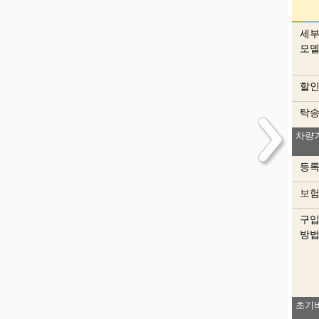
세
모
할
탁
차량
등
보
구
방
초기