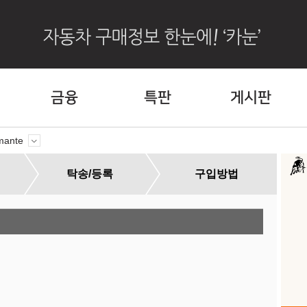
금융
특판
게시판
mante
탁송/등록
구입방법
할