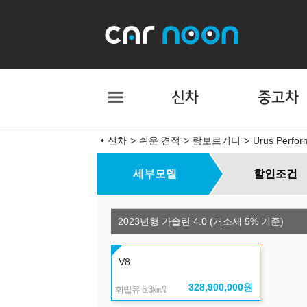
신차
중고차
신차
쉬운 견적
람보르기니
Urus Perfor
세부모델
할인조건
2023년형 가솔린 4.0 (개소세 5% 기준)
V8
328,900,000
원
㎞/ℓ
휘발유 6.3