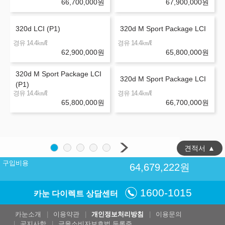
66,700,000
원
67,900,000
원
320d LCI (P1)
320d M Sport Package LCI
㎞/ℓ
㎞/ℓ
경유 14.4
경유 14.4
62,900,000
원
65,800,000
원
320d M Sport Package LCI
320d M Sport Package LCI
(P1)
㎞/ℓ
㎞/ℓ
경유 14.4
경유 14.4
65,800,000
원
66,700,000
원
견적서
▲
구입비용
64,679,222
원
1600-1015
카눈 다이렉트 상담센터
카눈소개
이용약관
개인정보처리방침
이용문의
공지사항
금융소비자보호법 등록증