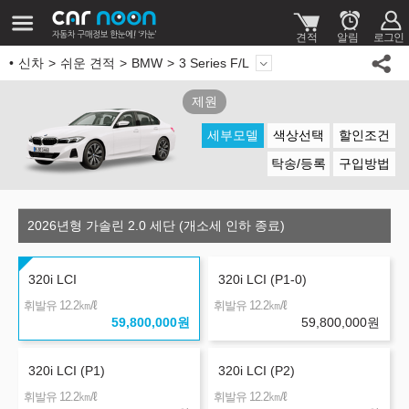
신차
쉬운 견적
BMW
3 Series F/L
제원
세부모델
색상선택
할인조건
탁송/등록
구입방법
2026년형 가솔린 2.0 세단 (개소세 인하 종료)
320i LCI
320i LCI (P1-0)
㎞/ℓ
㎞/ℓ
휘발유 12.2
휘발유 12.2
59,800,000
원
59,800,000
원
320i LCI (P1)
320i LCI (P2)
㎞/ℓ
㎞/ℓ
휘발유 12.2
휘발유 12.2