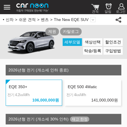
신차
쉬운 견적
벤츠
The New EQE SUV
제원
카탈로그
세부모델
색상선택
할인조건
탁송/등록
구입방법
2026년형 전기 (개소세 인하 종료)
EQE 350+
EQE 500 4Matic
㎞/㎾h
㎞/㎾h
전기 4.2
전기 4
106,000,000
원
141,000,000
원
2026년형 전기 (개소세 30% 인하)