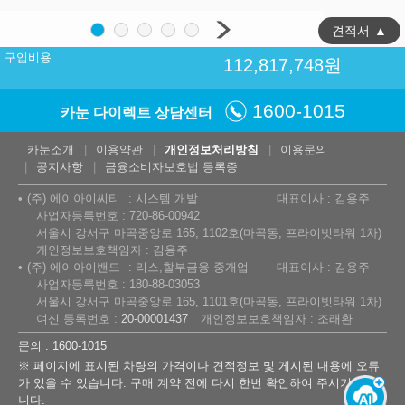
견적서
▲
구입비용
112,817,748
원
1600-1015
카눈 다이렉트 상담센터
카눈소개
이용약관
개인정보처리방침
이용문의
공지사항
금융소비자보호법 등록증
(주) 에이아이씨티
시스템 개발
대표이사 : 김용주
사업자등록번호 : 720-86-00942
서울시 강서구 마곡중앙로 165, 1102호(마곡동, 프라이빗타워 1차)
개인정보보호책임자 : 김용주
(주) 에이아이밴드
리스,할부금융 중개업
대표이사 : 김용주
사업자등록번호 : 180-88-03053
서울시 강서구 마곡중앙로 165, 1101호(마곡동, 프라이빗타워 1차)
여신 등록번호 :
20-00001437
개인정보보호책임자 : 조래환
문의 : 1600-1015
※ 페이지에 표시된 차량의 가격이나 견적정보 및 게시된 내용에 오류
가 있을 수 있습니다. 구매 계약 전에 다시 한번 확인하여 주시기 바랍
니다.