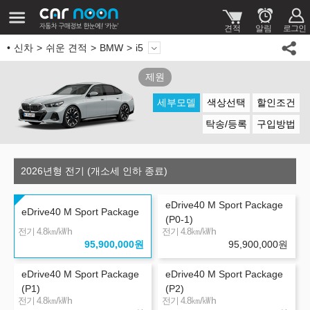
신차
쉬운 견적
BMW
i5
제원
세부모델
색상선택
할인조건
탁송/등록
구입방법
2026년형 전기 (개소세 인하 종료)
eDrive40 M Sport Package
eDrive40 M Sport Package
(P0-1)
㎞/㎾h
㎞/㎾h
전기 4.8
전기 4.8
95,900,000
원
95,900,000
원
eDrive40 M Sport Package
eDrive40 M Sport Package
(P1)
(P2)
㎞/㎾h
㎞/㎾h
전기 4.8
전기 4.8