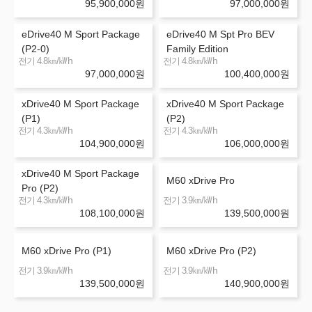
95,900,000
원
97,000,000
원
eDrive40 M Sport Package
eDrive40 M Spt Pro BEV
(P2-0)
Family Edition
㎞/㎾h
㎞/㎾h
전기 4.8
전기 4.8
97,000,000
원
100,400,000
원
xDrive40 M Sport Package
xDrive40 M Sport Package
(P1)
(P2)
㎞/㎾h
㎞/㎾h
전기 4.3
전기 4.3
104,900,000
원
106,000,000
원
xDrive40 M Sport Package
M60 xDrive Pro
Pro (P2)
㎞/㎾h
㎞/㎾h
전기 4.3
전기 3.9
108,100,000
원
139,500,000
원
M60 xDrive Pro (P1)
M60 xDrive Pro (P2)
㎞/㎾h
㎞/㎾h
전기 3.9
전기 3.9
139,500,000
원
140,900,000
원