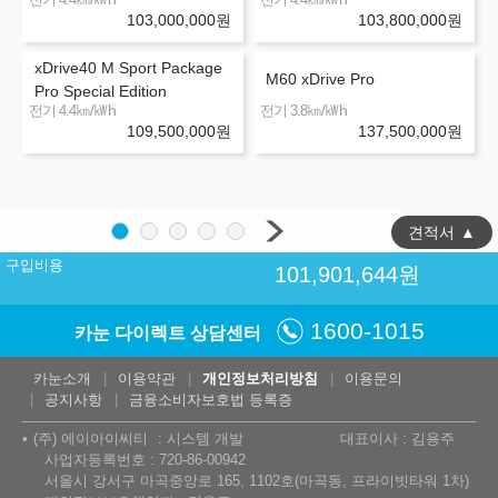
103,000,000
원
103,800,000
원
xDrive40 M Sport Package
M60 xDrive Pro
Pro Special Edition
㎞/㎾h
㎞/㎾h
전기 4.4
전기 3.8
109,500,000
원
137,500,000
원
견적서
▲
구입비용
101,901,644
원
1600-1015
카눈 다이렉트 상담센터
카눈소개
이용약관
개인정보처리방침
이용문의
공지사항
금융소비자보호법 등록증
(주) 에이아이씨티
시스템 개발
대표이사 : 김용주
사업자등록번호 : 720-86-00942
서울시 강서구 마곡중앙로 165, 1102호(마곡동, 프라이빗타워 1차)