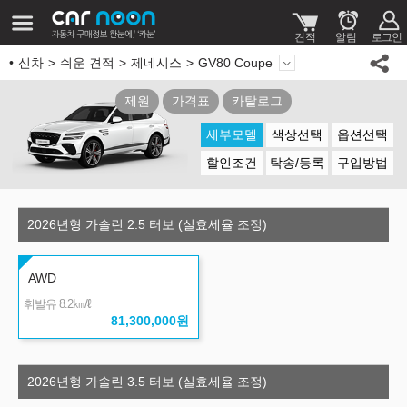
신차
쉬운 견적
제네시스
GV80 Coupe
제원
가격표
카탈로그
세부모델
색상선택
옵션선택
할인조건
탁송/등록
구입방법
2026년형 가솔린 2.5 터보 (실효세율 조정)
AWD
㎞/ℓ
휘발유 8.2
81,300,000
원
2026년형 가솔린 3.5 터보 (실효세율 조정)