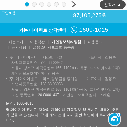
견적서
▲
구입비용
87,105,275
원
1600-1015
카눈 다이렉트 상담센터
카눈소개
이용약관
개인정보처리방침
이용문의
공지사항
금융소비자보호법 등록증
(주) 에이아이씨티
시스템 개발
대표이사 : 김용주
사업자등록번호 : 720-86-00942
서울시 강서구 마곡중앙로 165, 1102호(마곡동, 프라이빗타워 1차)
개인정보보호책임자 : 김용주
(주) 에이아이밴드
리스,할부금융 중개업
대표이사 : 김용주
사업자등록번호 : 180-88-03053
서울시 강서구 마곡중앙로 165, 1101호(마곡동, 프라이빗타워 1차)
여신 등록번호 :
20-00001437
개인정보보호책임자 : 조래환
문의 : 1600-1015
※ 페이지에 표시된 차량의 가격이나 견적정보 및 게시된 내용에 오류
가 있을 수 있습니다. 구매 계약 전에 다시 한번 확인하여 주시기 바랍
니다.