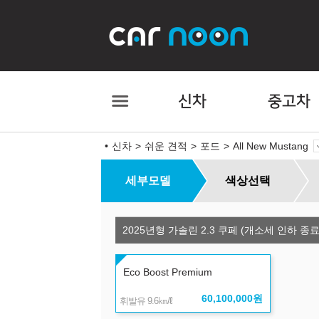
신차
중고차
신차
쉬운 견적
포드
All New Mustang
세부모델
색상선택
2025년형 가솔린 2.3 쿠페 (개소세 인하 종료
Eco Boost Premium
60,100,000
원
㎞/ℓ
휘발유 9.6