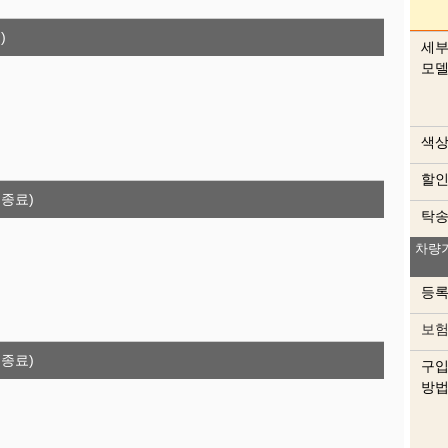
)
세
모
색
할
 종료)
탁
내
차량
등
보
 종료)
구
방
색상
이 