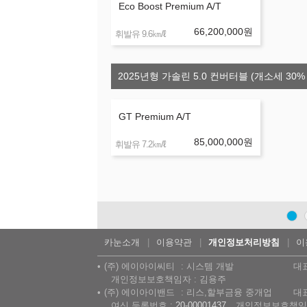
Eco Boost Premium A/T
66,200,000
원
㎞/ℓ
휘발유 9.6
2025년형 가솔린 5.0 컨버터블 (개소세 30%
GT Premium A/T
85,000,000
원
㎞/ℓ
휘발유 7.2
카눈소개
이용약관
개인정보처리방침
이
(주) 에이아이씨티
시스템 개발
대
개인정보보호책임자 : 김용주
(주) 에이아이밴드
리스,할부금융 중개업
대
여신 등록번호 :
20-00001437
개인정보보호책임자