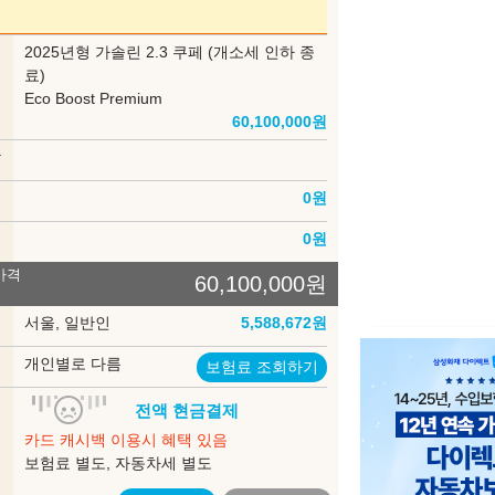
Iconic Silver Metallic
Race Red
부
2025년형 가솔린 2.3 쿠페 (개소세 인하 종
델
료)
Eco Boost Premium
60,100,000
원
Carbonized Gray Metallic
Oxford White
상
인
0
원
송
0
원
장 색상
가격
60,100,000
원
록
서울, 일반인
5,588,672
원
Black Onyx
Carmine Red
험
개인별로 다름
보험료 조회하기
입
전액 현금결제
법
은 세부모델에 따라 적용되지 않는 것이 포함되어 있을 수 있으며, 내장색상은
카드 캐시백 이용시 혜택 있음
제한 될 수도 있습니다. 구매시 판매 가능한지 먼저 확인해 주시기 바랍니다.
보험료 별도, 자동차세 별도