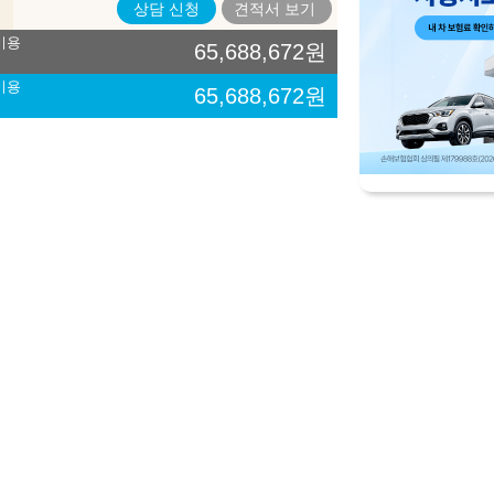
상담 신청
견적서
보기
비용
65,688,672
원
비용
65,688,672
원