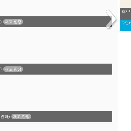
초기
)
구입
)
 인하)