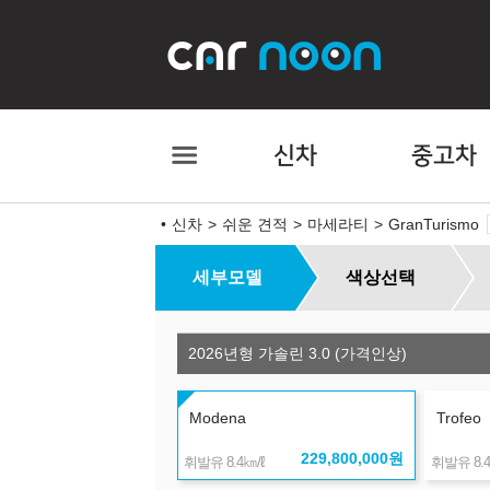
신차
중고차
신차
쉬운 견적
마세라티
GranTurismo
세부모델
색상선택
2026년형 가솔린 3.0 (가격인상)
Modena
Trofeo
229,800,000
원
㎞/ℓ
휘발유 8.4
휘발유 8.4