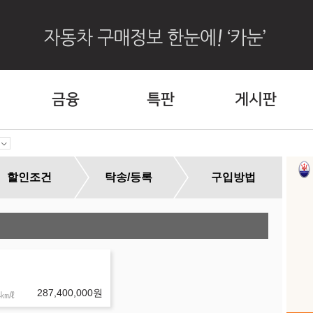
금융
특판
게시판
할인조건
탁송/등록
구입방법
외
287,400,000
원
㎞/ℓ