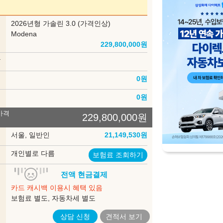
Grigio Maratea
Blu Modena
부
2026년형 가솔린 3.0 (가격인상)
2,450,000
6,020,000
델
Modena
229,800,000
원
Devil Orange
Blu Emozione
상
4,490,000
2,450,000
인
0
원
송
0
원
은 세부모델에 따라 적용되지 않는 것이 포함되어 있을 수 있으며, 내장색상은
가격
제한 될 수도 있습니다. 구매시 판매 가능한지 먼저 확인해 주시기 바랍니다.
229,800,000
원
록
서울, 일반인
21,149,530
원
험
개인별로 다름
보험료 조회하기
입
전액 현금결제
법
카드 캐시백 이용시 혜택 있음
보험료 별도, 자동차세 별도
상담 신청
견적서
보기