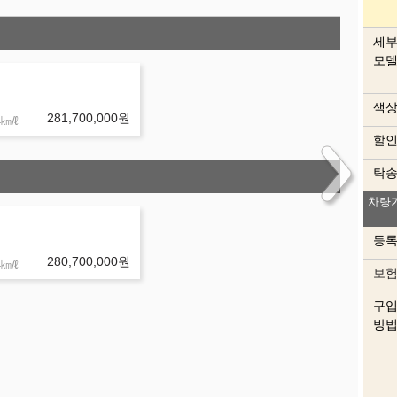
세
모
색
281,700,000
원
㎞/ℓ
할
탁
색상
차량
이 
등
280,700,000
원
㎞/ℓ
보
구
방