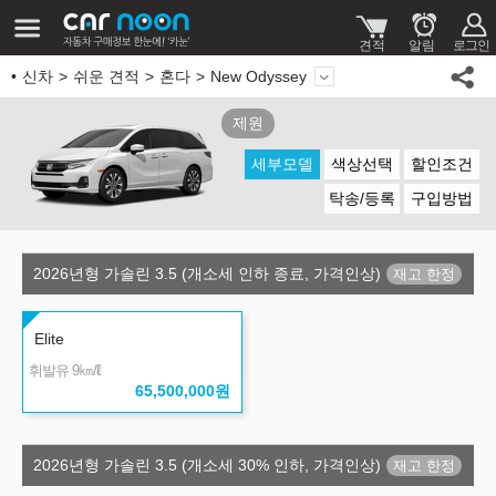
신차
쉬운 견적
혼다
New Odyssey
제원
세부모델
색상선택
할인조건
탁송/등록
구입방법
2026년형 가솔린 3.5 (개소세 인하 종료, 가격인상)
Elite
㎞/ℓ
휘발유 9
65,500,000
원
2026년형 가솔린 3.5 (개소세 30% 인하, 가격인상)