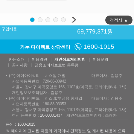
견적서
▲
구입비용
69,779,371
원
1600-1015
카눈 다이렉트 상담센터
카눈소개
이용약관
개인정보처리방침
이용문의
공지사항
금융소비자보호법 등록증
(주) 에이아이씨티
시스템 개발
대표이사 : 김용주
사업자등록번호 : 720-86-00942
서울시 강서구 마곡중앙로 165, 1102호(마곡동, 프라이빗타워 1차)
개인정보보호책임자 : 김용주
(주) 에이아이밴드
리스,할부금융 중개업
대표이사 : 김용주
사업자등록번호 : 180-88-03053
서울시 강서구 마곡중앙로 165, 1101호(마곡동, 프라이빗타워 1차)
여신 등록번호 :
20-00001437
개인정보보호책임자 : 조래환
문의 : 1600-1015
※ 페이지에 표시된 차량의 가격이나 견적정보 및 게시된 내용에 오류