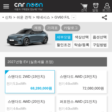
신차
쉬운 견적
제네시스
GV60 F/L
제원
가격표
카탈로그
세부모델
색상선택
옵션선택
할인조건
탁송/등록
구입방법
2027년형 EV (실효세율 조정)
스탠다드 2WD (19인치)
스탠다드 AWD (19인치)
㎞/㎾h
㎞/㎾h
전기 5.1
전기 4.6
68,280,000
원
72,080,000
원
스탠다드 AWD (20인치)
퍼포먼스 AWD (21인치)
㎞/㎾h
㎞/㎾h
전기 4.4
전기 4.0