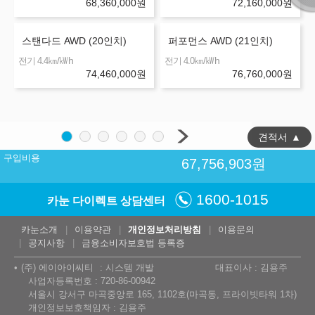
68,360,000
원
72,160,000
원
스탠다드 AWD (20인치)
퍼포먼스 AWD (21인치)
㎞/㎾h
㎞/㎾h
전기 4.4
전기 4.0
74,460,000
원
76,760,000
원
견적서
▲
구입비용
67,756,903
원
1600-1015
카눈 다이렉트 상담센터
카눈소개
이용약관
개인정보처리방침
이용문의
공지사항
금융소비자보호법 등록증
(주) 에이아이씨티
시스템 개발
대표이사 : 김용주
사업자등록번호 : 720-86-00942
서울시 강서구 마곡중앙로 165, 1102호(마곡동, 프라이빗타워 1차)
개인정보보호책임자 : 김용주