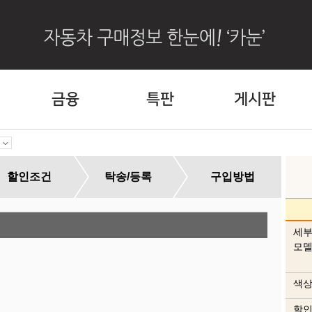
금융
특판
게시판
할인조건
탁송/등록
구입방법
외
세
모
색상
색
이 
할