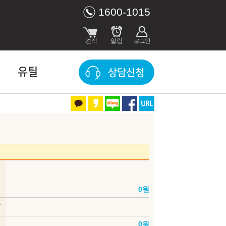
1600-1015
유틸
상담신청
장 색상
부
델
0
원
은 세부모델에 따라 적용되지 않는 것이 포함되어 있을 수 있으며, 내장색상은
상
제한 될 수도 있습니다. 구매시 판매 가능한지 먼저 확인해 주시기 바랍니다.
인
0
원