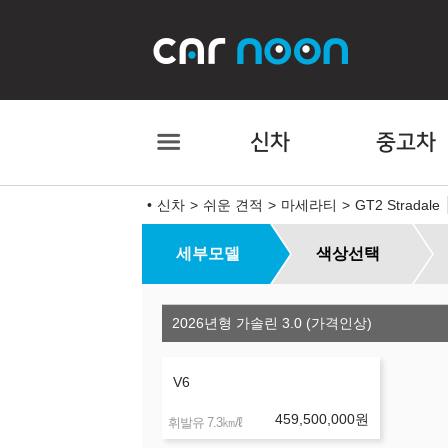
신차
중고차
신차
쉬운 견적
마세라티
GT2 Stradale
세부모델
색상선택
2026년형 가솔린 3.0 (가격인상)
V6
459,500,000
원
㎞/ℓ
휘발유 7.3