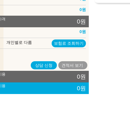
송
0
원
가격
0
원
록
0
원
험
개인별로 다름
보험료 조회하기
입
법
상담 신청
견적서
보기
비용
0
원
비용
0
원