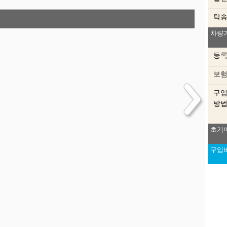
탁
차량
등
보
구
방
초기
구입