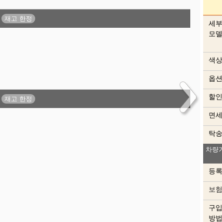
세
모
색
옵
할
면
내
탁
차량
등
보
색상
이 
구
방