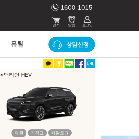
1600-1015
유틸
상담신청
액티언 HEV
장 색상
그랜드 화이트(WAA)
플라즈마 섀도우(ADL)
제원
가격표
카탈로그