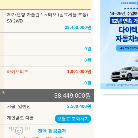
스칼렛 그로브(RBD)
포레스트 그린(GAO)
부
2027년형 가솔린 1.5 터보 (실효세율 조정)
델
S8 2WD
39,450,000
원
스페이스 블랙(LAK)
상
션
0
원
인
0
원
세
하이브리드
-1,001,000
원
장 색상
송
0
원
블랙
카멜/베이지 투톤
가격
38,449,000
원
록
서울, 일반인
2,500,400
원
험
개인별로 다름
보험료 조회하기
은 세부모델에 따라 적용되지 않는 것이 포함되어 있을 수 있으며, 내장색상은
제한 될 수도 있습니다. 구매시 판매 가능한지 먼저 확인해 주시기 바랍니다.
입
전액 현금결제
법