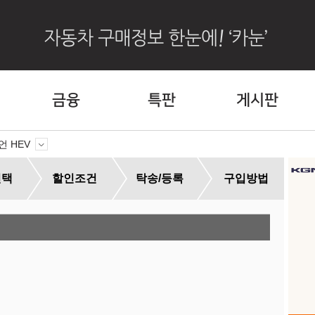
금융
특판
게시판
언 HEV
선택
할인조건
탁송/등록
구입방법
외