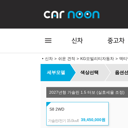
신차
중고차
신차
쉬운 견적
KG모빌리티자동차
액티
세부모델
색상선택
옵션
2027년형 가솔린 1.5 터보 (실효세율 조정)
S8 2WD
39,450,000
원
㎞/ℓ
가솔린/전기 15.0