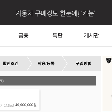
금융
특판
게시판
할인조건
탁송/등록
구입방법
료)
외
49,900,000
원
㎞/ℓ
 14.6