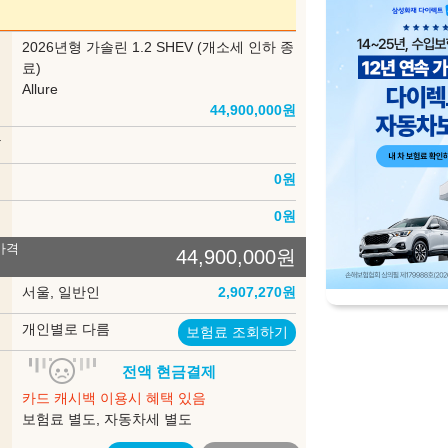
Titane Grey
Nera Black
부
2026년형 가솔린 1.2 SHEV (개소세 인하 종
델
료)
Allure
44,900,000
원
은 세부모델에 따라 적용되지 않는 것이 포함되어 있을 수 있으며, 내장색상은
제한 될 수도 있습니다. 구매시 판매 가능한지 먼저 확인해 주시기 바랍니다.
상
인
0
원
송
0
원
가격
44,900,000
원
록
서울, 일반인
2,907,270
원
험
개인별로 다름
보험료 조회하기
입
전액 현금결제
법
카드 캐시백 이용시 혜택 있음
보험료 별도, 자동차세 별도