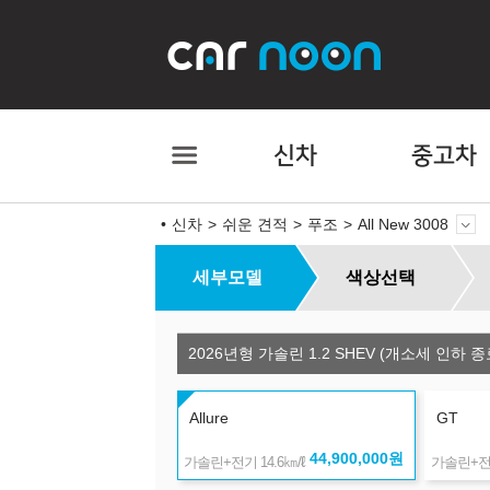
신차
중고차
신차
쉬운 견적
푸조
All New 3008
세부모델
색상선택
2026년형 가솔린 1.2 SHEV (개소세 인하 종
Allure
GT
44,900,000
원
㎞/ℓ
가솔린+전기 14.6
가솔린+전기