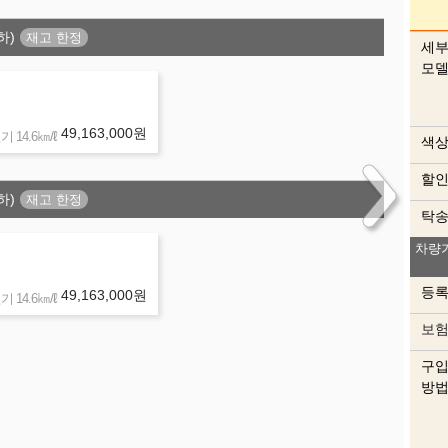
하)
세
모
색상
49,163,000
원
㎞/ℓ
 14.6
이 
색
할
하)
탁
차량
등
49,163,000
원
㎞/ℓ
 14.6
보
구
방