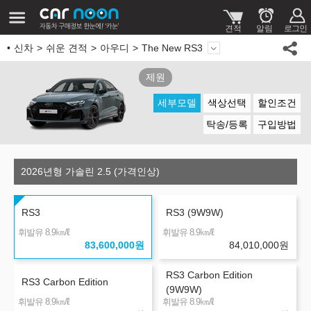
신차
쉬운 견적
아우디
The New RS3
제원
세부모델
색상선택
할인조건
탁송/등록
구입방법
2026년형 가솔린 2.5 (가격인상)
RS3
RS3 (9W9W)
㎞/ℓ
㎞/ℓ
휘발유 8.9
휘발유 8.9
83,600,000
원
84,010,000
원
RS3 Carbon Edition
RS3 Carbon Edition
(9W9W)
㎞/ℓ
㎞/ℓ
휘발유 8.9
휘발유 8.9