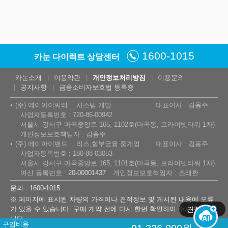
1600-1015
카눈 다이렉트 상담센터
카눈소개
이용약관
개인정보처리방침
이용문의
공지사항
금융소비자보호법 등록증
(주) 에이아이씨티
시스템 개발
대표이사 : 김용주
사업자등록번호 : 720-86-00942
서울시 강서구 마곡중앙로 165, 1102호(마곡동, 프라이빗타워 1차)
개인정보보호책임자 : 김용주
(주) 에이아이밴드
리스,할부금융 중개업
대표이사 : 김용주
사업자등록번호 : 180-88-03053
서울시 강서구 마곡중앙로 165, 1101호(마곡동, 프라이빗타워 1차)
여신 등록번호 :
20-00001437
개인정보보호책임자 : 조래환
문의 : 1600-1015
※ 페이지에 표시된 차량의 가격이나 견적정보 및 게시된 내용에 오류
견적서
▲
가 있을 수 있습니다. 구매 계약 전에 다시 한번 확인하여 주시기 바랍
니다.
구입비용