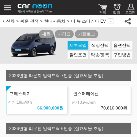
신차
쉬운 견적
현대자동차
더 뉴 스타리아 EV
제원
가격표
카탈로그
세부모델
색상선택
옵션선택
할인조건
탁송/등록
구입방법
2026년형 라운지 일렉트릭 7인승 (실효세율 조정)
프레스티지
인스퍼레이션
㎞/㎾h
㎞/㎾h
전기 3.9
전기 3.9
66,900,000
원
70,810,000
원
2026년형 리무진 일렉트릭 6인승 (실효세율 조정)