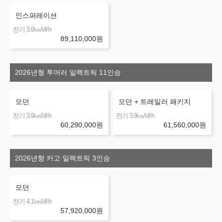
인스퍼레이션
㎞/㎾h
전기 3.9
89,110,000
원
2026년형 투어러 일렉트릭 11인승
모던
모던 + 트레일러 패키지
㎞/㎾h
㎞/㎾h
전기 3.9
전기 3.9
60,290,000
원
61,560,000
원
2026년형 카고 일렉트릭 3인승
모던
㎞/㎾h
전기 4.1
57,920,000
원