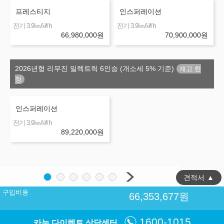
프레스티지
인스퍼레이션
㎞/㎾h
㎞/㎾h
전기 3.9
전기 3.9
66,980,000
원
70,900,000
원
2026년형 리무진 일렉트릭 6인승 (개소세 5% 기준)
인스퍼레이션
㎞/㎾h
전기 3.9
89,220,000
원
견적서
▲
구입비용
66,353,677
원
1600-1015
카눈 다이렉트 상담센터