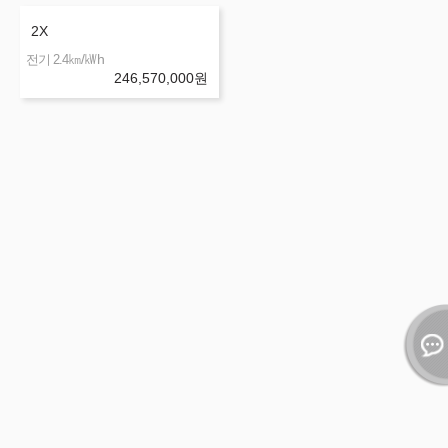
2X
㎞/㎾h
전기 2.4
246,570,000
원