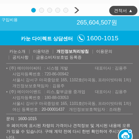
견적서
▲
구입비용
265,604,507
원
1600-1015
카눈 다이렉트 상담센터
카눈소개
이용약관
개인정보처리방침
이용문의
공지사항
금융소비자보호법 등록증
(주) 에이아이씨티
시스템 개발
대표이사 : 김용주
사업자등록번호 : 720-86-00942
서울시 강서구 마곡중앙로 165, 1102호(마곡동, 프라이빗타워 1차)
개인정보보호책임자 : 김용주
(주) 에이아이밴드
리스,할부금융 중개업
대표이사 : 김용주
사업자등록번호 : 180-88-03053
서울시 강서구 마곡중앙로 165, 1101호(마곡동, 프라이빗타워 1차)
여신 등록번호 :
20-00001437
개인정보보호책임자 : 조래환
문의 : 1600-1015
※ 페이지에 표시된 차량의 가격이나 견적정보 및 게시된 내용에 오류
가 있을 수 있습니다. 구매 계약 전에 다시 한번 확인하여 주시기 바랍
니다.