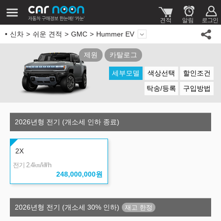
신차
쉬운 견적
GMC
Hummer EV
제원
카탈로그
세부모델
색상선택
할인조건
탁송/등록
구입방법
2026년형 전기 (개소세 인하 종료)
2X
㎞/㎾h
전기 2.4
248,000,000
원
2026년형 전기 (개소세 30% 인하)