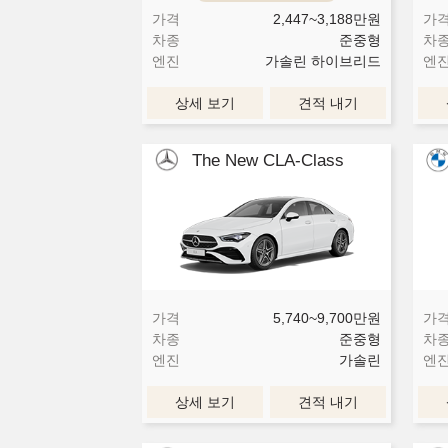
가격
2,447~3,188
만원
가
차종
준중형
차
엔진
가솔린 하이브리드
엔
상세 보기
견적 내기
The New CLA-Class
가격
5,740~9,700
만원
가
차종
준중형
차
엔진
가솔린
엔
상세 보기
견적 내기