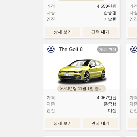
가격
4,659
만원
가
차종
준중형
차
엔진
가솔린
엔
상세 보기
견적 내기
The Golf 8
2023년형 11월 1일 출시
가격
4,067
만원
가
차종
준중형
차
엔진
디젤
엔
상세 보기
견적 내기