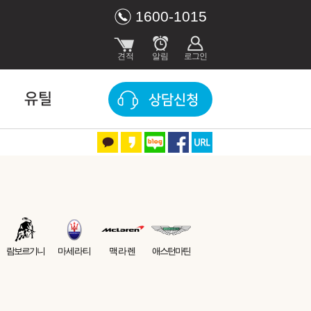
1600-1015
유틸
상담신청
람보르기니
마세라티
맥라렌
애스턴마틴