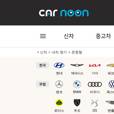
신차
중고차
신차
내차 찾기
준중형
한국
현대
제네시스
기아
쉐
유럽
벤츠
BMW
아우디
폭스
로터스
푸조
DS
벤