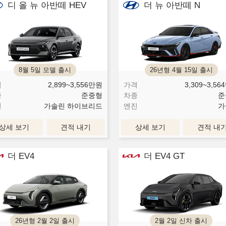
디 올 뉴 아반떼 HEV
더 뉴 아반떼 N
8월 5일 모델 출시
26년형 4월 15일 출시
격
2,899~3,556
만원
가격
3,309~3,564
종
준중형
차종
준
진
가솔린 하이브리드
엔진
가
상세 보기
견적 내기
상세 보기
견적 내
더 EV4
더 EV4 GT
26년형 2월 2일 출시
2월 2일 신차 출시