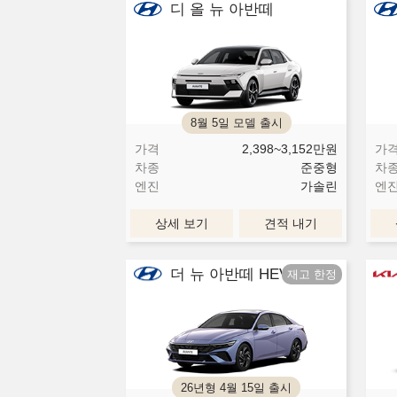
디 올 뉴 아반떼
8월 5일 모델 출시
가격
2,398~3,152
만원
가
차종
준중형
차
엔진
가솔린
엔
상세 보기
견적 내기
더 뉴 아반떼 HEV
26년형 4월 15일 출시