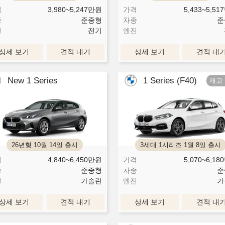
격
3,980~5,247
만원
가격
5,433~5,517
종
준중형
차종
준
진
전기
엔진
상세 보기
견적 내기
상세 보기
견적 내
New 1 Series
1 Series (F40)
26년형 10월 14일 출시
3세대 1시리즈 1월 8일 출시
격
4,840~6,450
만원
가격
5,070~6,180
종
준중형
차종
준
진
가솔린
엔진
가
상세 보기
견적 내기
상세 보기
견적 내