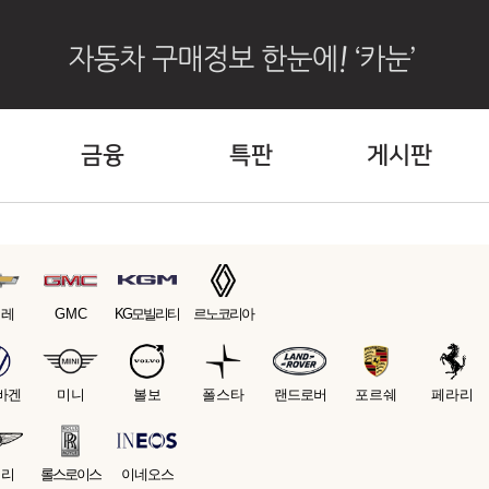
금융
특판
게시판
보레
GMC
KG모빌리티
르노코리아
바겐
미니
볼보
폴스타
랜드로버
포르쉐
페라리
틀리
롤스로이스
이네오스