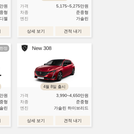
만원
가격
5,175~5,275
만원
중형
차종
준중형
디젤
엔진
가솔린
기
상세 보기
견적 내기
New 308
4월 8일 출시
만원
가격
3,990~4,650
만원
중형
차종
준중형
솔린
엔진
가솔린 하이브리드
기
상세 보기
견적 내기