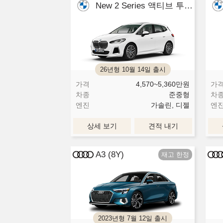
New 2 Series 액티브 투어러
26년형 10월 14일 출시
가격
4,570~5,360
만원
가
차종
준중형
차
엔진
가솔린, 디젤
엔
상세 보기
견적 내기
A3 (8Y)
2023년형 7월 12일 출시