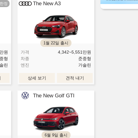
The New A3
1월 22일 출시
만원
가격
4,342~5,551
만원
중형
차종
준중형
솔린
엔진
가솔린
기
상세 보기
견적 내기
The New Golf GTI
6월 9일 출시