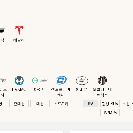
딜락
테슬라
스 모
센트로에이
모빌리티네
EVKMC
마이브
이비온
리티
케이
트웍스
형
준대형
대형
스포츠카
RV
경형 SUV
소형 
RV/MPV