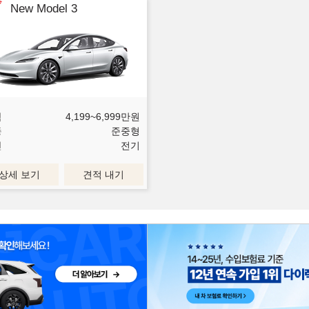
New Model 3
격
4,199~6,999
만원
종
준중형
진
전기
상세 보기
견적 내기