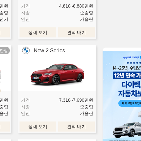
만원
가격
4,810~8,880
만원
중형
차종
준중형
전기
엔진
가솔린
기
상세 보기
견적 내기
New 2 Series
만원
가격
7,310~7,690
만원
중형
차종
준중형
솔린
엔진
가솔린
기
상세 보기
견적 내기