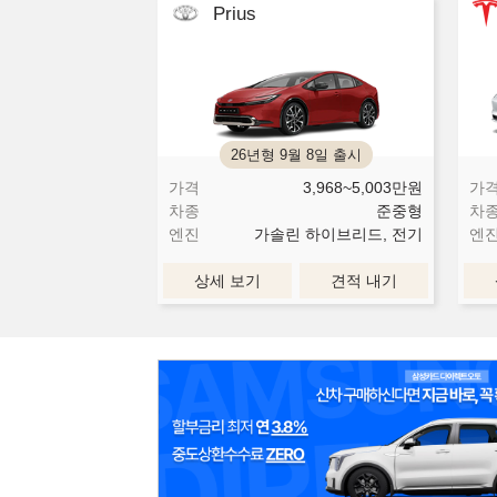
Prius
26년형 9월 8일 출시
가격
3,968~5,003
만원
가
차종
준중형
차
엔진
가솔린 하이브리드, 전기
엔
상세 보기
견적 내기