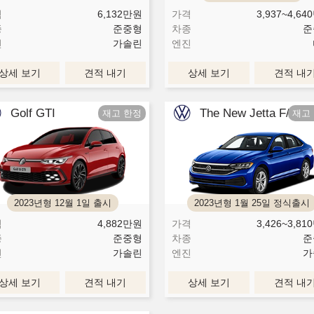
격
6,132
만원
가격
3,937~4,640
종
준중형
차종
준
진
가솔린
엔진
상세 보기
견적 내기
상세 보기
견적 내
Golf GTI
The New Jetta F/L
2023년형 12월 1일 출시
2023년형 1월 25일 정식출시
격
4,882
만원
가격
3,426~3,810
종
준중형
차종
준
진
가솔린
엔진
가
상세 보기
견적 내기
상세 보기
견적 내