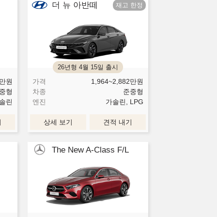
더 뉴 아반떼
26년형 4월 15일 출시
만원
가격
1,964~2,882
만원
중형
차종
준중형
솔린
엔진
가솔린, LPG
기
상세 보기
견적 내기
The New A-Class F/L