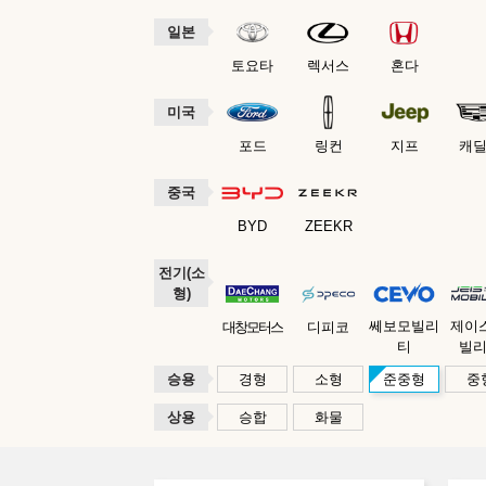
일본
토요타
렉서스
혼다
미국
포드
링컨
지프
캐
중국
BYD
ZEEKR
전기(소
형)
쎄보모빌리
제이
대창모터스
디피코
티
빌
승용
경형
소형
준중형
중
상용
승합
화물