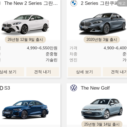
The New 2 Series 그란쿠페
2 Series 그란쿠페
26년형 12월 9일 출시
2020년형 3월 출시
격
4,990~6,550
만원
가격
4,900~6,400
종
준중형
차종
준
진
가솔린
엔진
가
상세 보기
견적 내기
상세 보기
견적 내
S3
The New Golf
25년형 3월 14일 출시