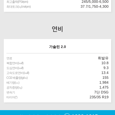
245/5,000-6,500
최고출력(PS/rpm)
37.7/1,750-4,300
최대토크(㎏f.m/rpm)
연비
가솔린 2.0
휘발유
연료
10.8
복합연비(㎞/ℓ)
9.3
도심연비(㎞/ℓ)
13.4
고속도로연비(㎞/ℓ)
155
CO2 배출량(g/㎞)
1,984
배기량(㏄)
1,475
공차중량(㎏)
7단 DSG
변속기
235/35 R19
타이어(″)