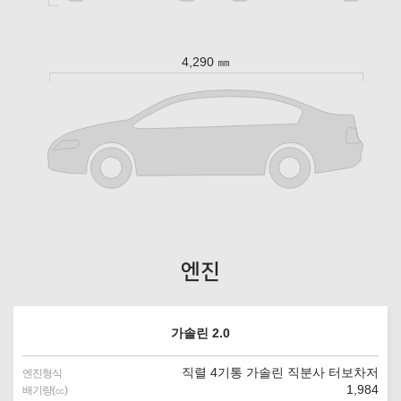
4,290 ㎜
엔진
가솔린 2.0
직렬 4기통 가솔린 직분사 터보차저
엔진형식
1,984
배기량(㏄)