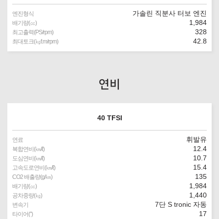
가솔린 직분사 터보 엔진
엔진형식
1,984
배기량(㏄)
328
최고출력(PS/rpm)
42.8
최대토크(㎏f.m/rpm)
연비
40 TFSI
휘발유
연료
12.4
복합연비(㎞/ℓ)
10.7
도심연비(㎞/ℓ)
15.4
고속도로연비(㎞/ℓ)
135
CO2 배출량(g/㎞)
1,984
배기량(㏄)
1,440
공차중량(㎏)
7단 S tronic 자동
변속기
17
타이어(″)