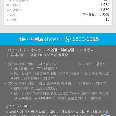
1,984
배기량(㏄)
1,530
공차중량(㎏)
7단 S tronic 자동
변속기
18
타이어(″)
1600-1015
카눈 다이렉트 상담센터
카눈소개
이용약관
개인정보처리방침
이용문의
공지사항
금융소비자보호법 등록증
(주) 에이아이씨티
시스템 개발
대표이사 : 김용주
사업자등록번호 : 720-86-00942
서울시 강서구 마곡중앙로 165, 1102호(마곡동, 프라이빗타워 1차)
개인정보보호책임자 : 김용주
(주) 에이아이밴드
리스,할부금융 중개업
대표이사 : 김용주
사업자등록번호 : 180-88-03053
서울시 강서구 마곡중앙로 165, 1101호(마곡동, 프라이빗타워 1차)
여신 등록번호 :
20-00001437
개인정보보호책임자 : 조래환
문의 : 1600-1015
※ 페이지에 표시된 차량의 가격이나 견적정보 및 게시된 내용에 오류