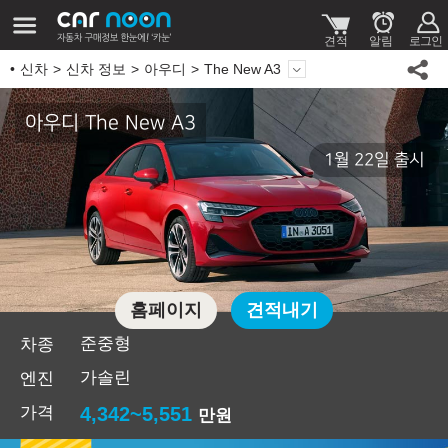
신차
신차 정보
아우디
The New A3
아우디 The New A3
1월 22일 출시
홈페이지
견적내기
준중형
차종
가솔린
엔진
가격
4,342~5,551
만원