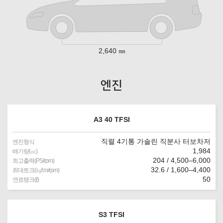
2,640 ㎜
엔진
A3 40 TFSI
직렬 4기통 가솔린 직분사 터보차저
엔진형식
1,984
배기량(㏄)
204 / 4,500–6,000
최고출력(PS/rpm)
32.6 / 1,600–4,400
최대토크(㎏f.m/rpm)
50
연료탱크(ℓ)
S3 TFSI