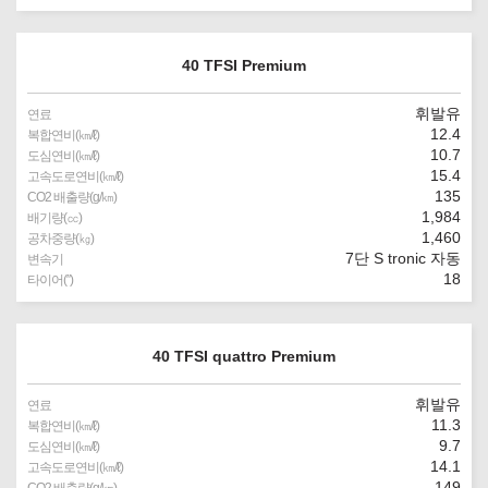
40 TFSI Premium
휘발유
연료
12.4
복합연비(㎞/ℓ)
10.7
도심연비(㎞/ℓ)
15.4
고속도로연비(㎞/ℓ)
135
CO2 배출량(g/㎞)
1,984
배기량(㏄)
1,460
공차중량(㎏)
7단 S tronic 자동
변속기
18
타이어(″)
40 TFSI quattro Premium
휘발유
연료
11.3
복합연비(㎞/ℓ)
9.7
도심연비(㎞/ℓ)
14.1
고속도로연비(㎞/ℓ)
149
CO2 배출량(g/㎞)