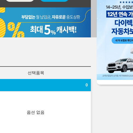
선택품목
0
옵션 없음