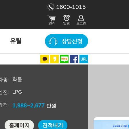
1600-1015
유틸
상담신청
화물
차종
LPG
엔진
가격
1,988~2,677
만원
홈페이지
견적내기