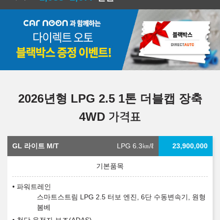
2026년형 LPG 2.5 1톤 더블캡 장축
4WD
가격표
GL 라이트 M/T
LPG 6.3
㎞/ℓ
23,900,000
파워트레인
스마트스트림 LPG 2.5 터보 엔진, 6단 수동변속기, 원형
봄베