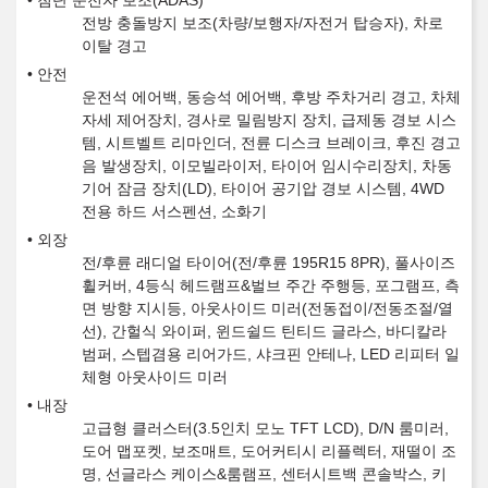
첨단 운전자 보조(ADAS)
전방 충돌방지 보조(차량/보행자/자전거 탑승자), 차로
이탈 경고
안전
운전석 에어백, 동승석 에어백, 후방 주차거리 경고, 차체
자세 제어장치, 경사로 밀림방지 장치, 급제동 경보 시스
템, 시트벨트 리마인더, 전륜 디스크 브레이크, 후진 경고
음 발생장치, 이모빌라이저, 타이어 임시수리장치, 차동
기어 잠금 장치(LD), 타이어 공기압 경보 시스템, 4WD
전용 하드 서스펜션, 소화기
외장
전/후륜 래디얼 타이어(전/후륜 195R15 8PR), 풀사이즈
휠커버, 4등식 헤드램프&벌브 주간 주행등, 포그램프, 측
면 방향 지시등, 아웃사이드 미러(전동접이/전동조절/열
선), 간헐식 와이퍼, 윈드쉴드 틴티드 글라스, 바디칼라
범퍼, 스텝겸용 리어가드, 샤크핀 안테나, LED 리피터 일
체형 아웃사이드 미러
내장
고급형 클러스터(3.5인치 모노 TFT LCD), D/N 룸미러,
도어 맵포켓, 보조매트, 도어커티시 리플렉터, 재떨이 조
명, 선글라스 케이스&룸램프, 센터시트백 콘솔박스, 키