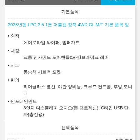
2026년형 LPG 2.5 1톤 더블캡 장축 4WD GL M/T 기본 품목 및
외장
에어로타입 와이퍼, 범퍼가드
내장
크롬 인사이드 도어핸들&파킹브레이크 레버
시트
동승석 시트백 포켓
편의
리어글라스 열선, 야간 정비등, 크루즈 컨트롤, 후방 모니
터
인포테인먼트
8인치 디스플레이 오디오(폰 프로젝션), C타입 USB 단
자(충전용)