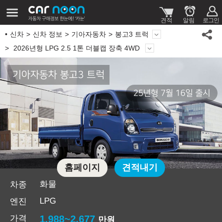
신차
신차 정보
기아자동차
봉고3 트럭
2026년형 LPG 2.5 1톤 더블캡 장축 4WD
기아자동차 봉고3 트럭
25년형 7월 16일 출시
홈페이지
견적내기
화물
차종
LPG
엔진
가격
1,988~2,677
만원