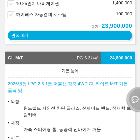
1,400,000
10.25인치 내비게이션
100,000
하이패스 자동결제 시스템
23,900,000
합계
견적내기
GL M/T
LPG 6.3
㎞/ℓ
24,800,000
2026년형 LPG 2.5 1톤 더블캡 장축 4WD GL 라이트 M/T 기본
품목 및
외장
윈드쉴드 자외선 차단 글라스, 선셰이드 밴드, 적재함 브
림커버
내장
가죽 스티어링 휠, 동승석 선바이저 거울
시트