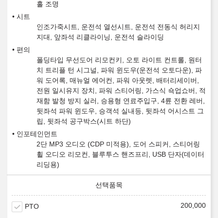
홀 조명
시트
인조가죽시트, 운전석 열선시트, 운전석 전동식 허리지
지대, 앞좌석 리클라이닝, 운전석 슬라이딩
편의
폴딩타입 무선도어 리모컨키, 오토 라이트 컨트롤, 원터
치 트리플 턴 시그널, 파워 윈도우(운전석 오토다운), 파
워 도어록, 매뉴얼 에어컨, 파워 아웃렛, 배터리세이버,
전원 일시유지 장치, 파워 스티어링, 가스식 쇽업쇼버, 적
재함 발청 방지 실러, 승용형 연료주입구, 4륜 전환 레버,
뒷좌석 파워 윈도우, 승객석 실내등, 뒷좌석 어시스트 그
립, 뒷좌석 공구박스(시트 하단)
인포테인먼트
2단 MP3 오디오 (CDP 미적용), 도어 스피커, 스티어링
휠 오디오 리모컨, 블루투스 핸즈프리, USB 단자(데이터
리딩용)
200,000
PTO