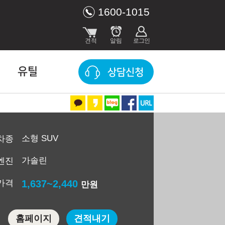
1600-1015
유틸
상담신청
소형 SUV
차종
가솔린
엔진
가격
1,637~2,440
만원
홈페이지
견적내기