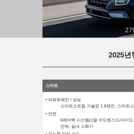
27
2025년
스마트
파워트레인 / 성능
스마트스트림 가솔린 1.6엔진, 스마트스
안전
6에어백 시스템(1열 어드밴스드/사이드, 
언락, 실내 소화기