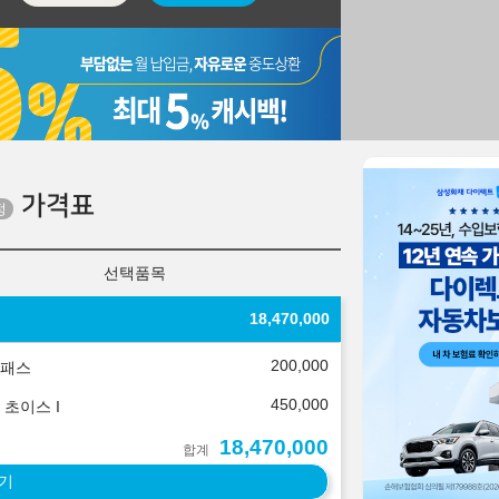
가격표
선택품목
18,470,000
200,000
패스
450,000
 초이스 I
18,470,000
합계
기