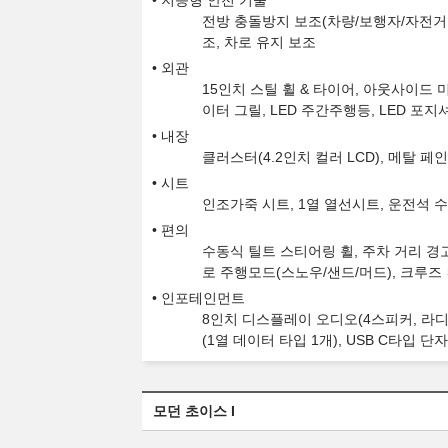
지능형 안전 기술
전방 충돌방지 보조(차량/보행자/자전거 
조, 차로 유지 보조
외관
15인치 스틸 휠 & 타이어, 아웃사이드 
이터 그릴, LED 주간주행등, LED 포
내장
클러스터(4.2인치 컬러 LCD), 메탈 
시트
인조가죽 시트, 1열 열선시트, 운전석 수동
편의
수동식 틸트 스티어링 휠, 주차 거리 경고
로 주행모드(스노우/샌드/머드), 크루즈
인포테인먼트
8인치 디스플레이 오디오(4스피커, 라디오
(1열 데이터 타입 1개), USB C타입 단자
모던 초이스 I