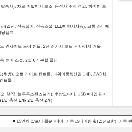
탑승자), 차로 이탈방지 보조, 운전자 주의 경고, 하이빔 보
미러(열선, 전동접이, 전동조절, LED방향지시등), 크롬 라디에
지셔닝램프
페인트 인사이드 도어 핸들, 2단 러기지 보드, 선바이저 거울
 높이 조절, 2열 6:4 분할 폴딩
(후방), 오토 라이트 컨트롤, 파워아웃렛(1열 1개), 2WD험
 컨트롤
, MP3, 블루투스핸즈프리), 후방모니터, USB A타입 단자
(1열 충전 1개/ 2열 충전 2개)
■ 15인치 알로이 휠&타이어, 가죽 스티어링 휠(열선포함), 가죽 