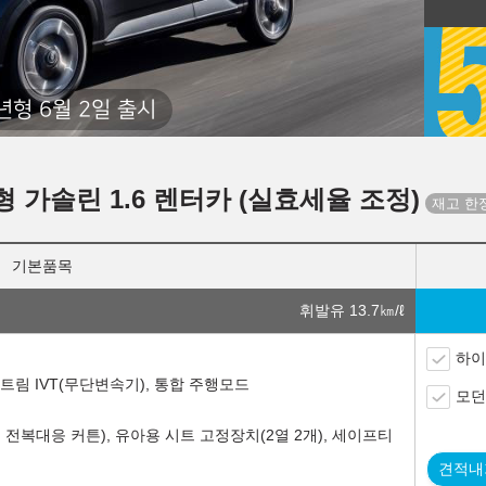
년형 6월 2일 출시
형 가솔린 1.6 렌터카 (실효세율 조정)
기본품목
휘발유 13.7
㎞/ℓ
하이
트림 IVT(무단변속기), 통합 주행모드
모던
전복대응 커튼), 유아용 시트 고정장치(2열 2개), 세이프티
견적내