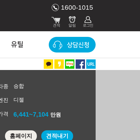
1600-1015
유틸
상담신청
승합
차종
디젤
엔진
가격
6,441~7,104
만원
홈페이지
견적내기