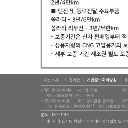
2년/4만km
■ 엔진 및 동력전달 주요부품
쏠라티 - 3년/6만km
쏠라티 리무진 - 3년/무한km
- 보증기간은 신차 판매일부터 적
- 상용차량의 CNG 고압용기의 
- 세부 보증 기간 제조원 별도 보
카눈소개
이용약관
개인정보처리방침
이
(주) 에이아이씨티
시스템 개발
대
개인정보보호책임자 : 김용주
(주) 에이아이밴드
리스,할부금융 중개업
대
여신 등록번호 :
20-00001437
개인정보보호책임자
문의 : 1600-1015
※ 페이지에 표시된 차량의 가격이나 견적정보 및 게시