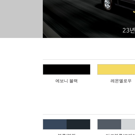
23년
에보니 블랙
레몬옐로우