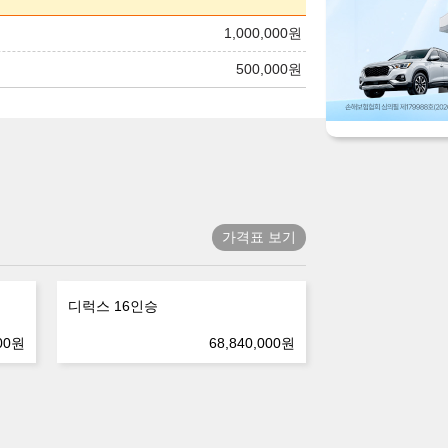
1,000,000
원
500,000
원
가격표 보기
디럭스 16인승
00
원
68,840,000
원