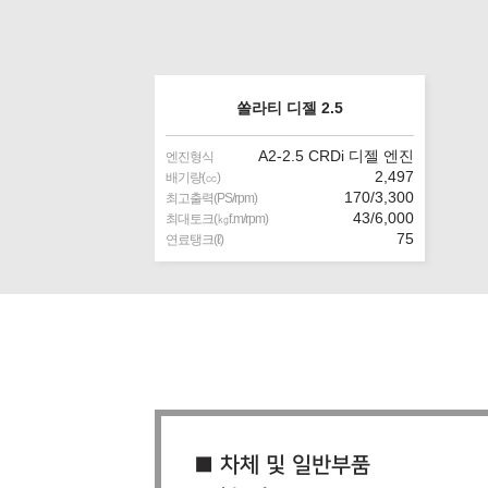
쏠라티 디젤 2.5
A2-2.5 CRDi 디젤 엔진
엔진형식
2,497
배기량(㏄)
170/3,300
최고출력(PS/rpm)
43/6,000
최대토크(㎏f.m/rpm)
75
연료탱크(ℓ)
■ 차체 및 일반부품