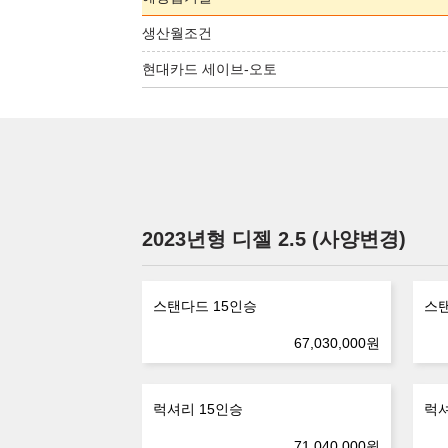
생산월조건
현대카드 세이브-오토
2023년형 디젤 2.5 (사양변경)
스탠다드 15인승
스탠
67,030,000
원
럭셔리 15인승
럭셔
71,040,000
원