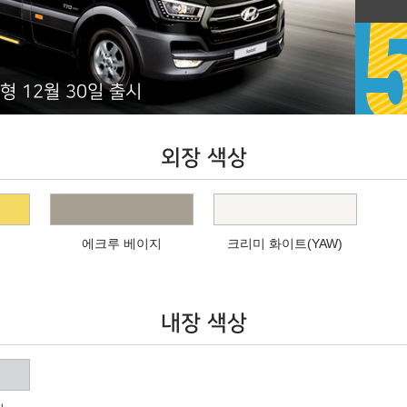
형 12월 30일 출시
외장 색상
에크루 베이지
크리미 화이트(YAW)
내장 색상