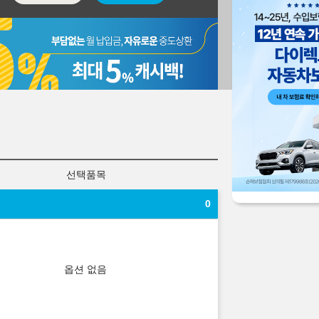
선택품목
0
옵션 없음