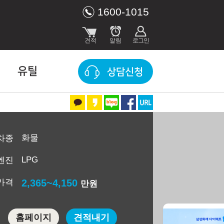
1600-1015
유틸
상담신청
화물
차종
LPG
엔진
가격
2,365~4,150
만원
홈페이지
견적내기