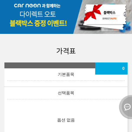
가격표
0
옵션 없음