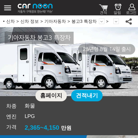
신차
신차 정보
기아자동차
봉고3 특장차
기아자동차 봉고3 특장차
25년형 8월 14일 출시
홈페이지
견적내기
화물
차종
LPG
엔진
가격
2,365~4,150
만원