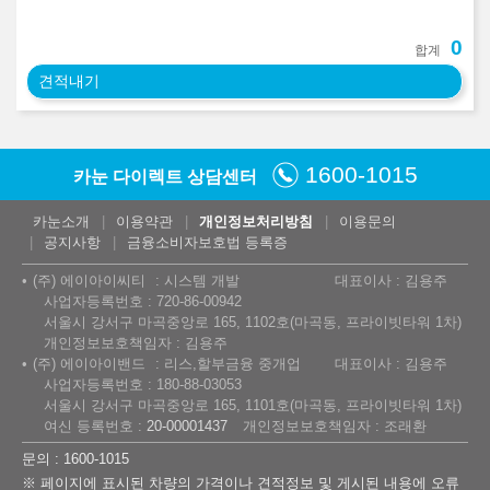
0
합계
견적내기
1600-1015
카눈 다이렉트 상담센터
카눈소개
이용약관
개인정보처리방침
이용문의
공지사항
금융소비자보호법 등록증
(주) 에이아이씨티
시스템 개발
대표이사 : 김용주
사업자등록번호 : 720-86-00942
서울시 강서구 마곡중앙로 165, 1102호(마곡동, 프라이빗타워 1차)
개인정보보호책임자 : 김용주
(주) 에이아이밴드
리스,할부금융 중개업
대표이사 : 김용주
사업자등록번호 : 180-88-03053
서울시 강서구 마곡중앙로 165, 1101호(마곡동, 프라이빗타워 1차)
여신 등록번호 :
20-00001437
개인정보보호책임자 : 조래환
문의 : 1600-1015
※ 페이지에 표시된 차량의 가격이나 견적정보 및 게시된 내용에 오류