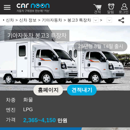
신차
신차 정보
기아자동차
봉고3 특장차
기아자동차 봉고3 특장차
25년형 8월 14일 출시
홈페이지
견적내기
화물
차종
LPG
엔진
가격
2,365~4,150
만원