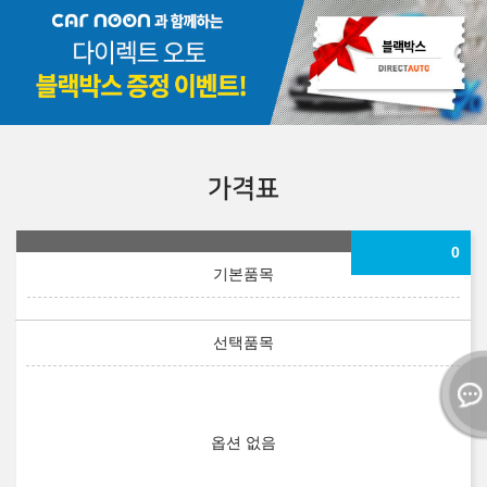
가격표
0
옵션 없음