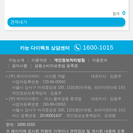
0
합계
견적내기
1600-1015
카눈 다이렉트 상담센터
카눈소개
이용약관
개인정보처리방침
이용문의
공지사항
금융소비자보호법 등록증
(주) 에이아이씨티
시스템 개발
대표이사 : 김용주
사업자등록번호 : 720-86-00942
서울시 강서구 마곡중앙로 165, 1102호(마곡동, 프라이빗타워 1차)
개인정보보호책임자 : 김용주
(주) 에이아이밴드
리스,할부금융 중개업
대표이사 : 김용주
사업자등록번호 : 180-88-03053
서울시 강서구 마곡중앙로 165, 1101호(마곡동, 프라이빗타워 1차)
여신 등록번호 :
20-00001437
개인정보보호책임자 : 조래환
문의 : 1600-1015
※ 페이지에 표시된 차량의 가격이나 견적정보 및 게시된 내용에 오류