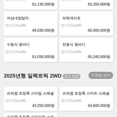
51,130,000
원
50,250,000
원
저상내장탑차
파워게이트
㎞/㎾h
㎞/㎾h
전기 2.7
전기 2.7
49,030,000
원
50,000,000
원
수동식 윙바디
전동식 윙바디
㎞/㎾h
㎞/㎾h
전기 2.7
전기 2.7
51,030,000
원
55,240,000
원
2025년형 일렉트릭 2WD
가격표 보기
슈퍼캡 초장축 스타일 스페셜
슈퍼캡 초장축 스마트 스페셜
㎞/㎾h
㎞/㎾h
전기 3.1
전기 3.1
43,250,000
원
44,600,000
원
슈퍼캡 초장축 프리미엄 스페