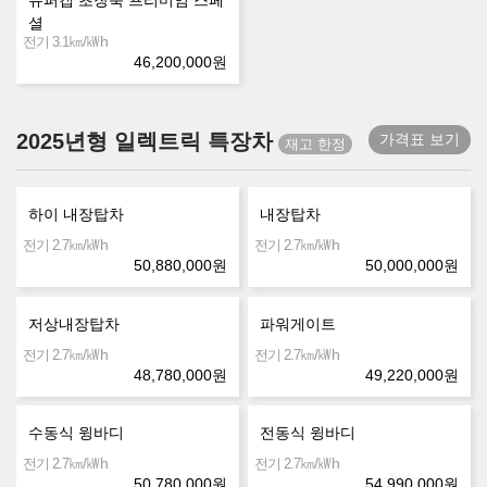
셜
㎞/㎾h
전기 3.1
46,200,000
원
2025년형 일렉트릭 특장차
가격표 보기
하이 내장탑차
내장탑차
㎞/㎾h
㎞/㎾h
전기 2.7
전기 2.7
50,880,000
원
50,000,000
원
저상내장탑차
파워게이트
㎞/㎾h
㎞/㎾h
전기 2.7
전기 2.7
48,780,000
원
49,220,000
원
수동식 윙바디
전동식 윙바디
㎞/㎾h
㎞/㎾h
전기 2.7
전기 2.7
50,780,000
원
54,990,000
원