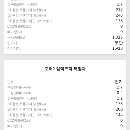
2.7
고속도로연비(㎞/㎾h)
217
1회충전 주행거리 (복합)(㎞)
248
1회충전 주행거리 (도심)(㎞)
178
1회충전 주행거리 (고속도로)(㎞)
0
CO2 배출량(g/㎞)
0
배기량(㏄)
1,915
공차중량(㎏)
무단
변속기
15/13
타이어(″)
포터2 일렉트릭 특장차
전기
연료
2.7
복합연비(㎞/㎾h)
3.2
도심연비(㎞/㎾h)
2.2
고속도로연비(㎞/㎾h)
175
1회충전 주행거리 (복합)(㎞)
200
1회충전 주행거리 (도심)(㎞)
144
1회충전 주행거리 (고속도로)(㎞)
0
CO2 배출량(g/㎞)
0
배기량(㏄)