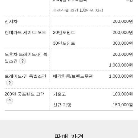
※생산월 조건 100만원 차감
전시차
200,000
원
현대카드 세이브-오토
20만포인트
200,000
원
30만포인트
300,000
원
노후차 트레이드-인 특
200,000
원
별조건
1,000,000
원
트레이드-인 특별조건
매각차종/브랜드무관
1,000,000
원
200만 굿프랜드 고객
기출고
100,000
원
신규 가망
150,000
원
판매 가격