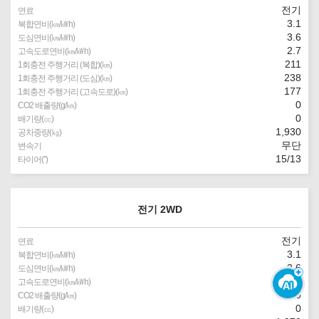
전기
연료
3.1
복합연비(㎞/㎾h)
3.6
도심연비(㎞/㎾h)
2.7
고속도로연비(㎞/㎾h)
211
1회충전 주행거리 (복합)(㎞)
238
1회충전 주행거리 (도심)(㎞)
177
1회충전 주행거리 (고속도로)(㎞)
0
CO2 배출량(g/㎞)
0
배기량(㏄)
1,930
공차중량(㎏)
무단
변속기
15/13
타이어(″)
전기 2WD
전기
연료
3.1
복합연비(㎞/㎾h)
3.6
도심연비(㎞/㎾h)
2.7
고속도로연비(㎞/㎾h)
0
CO2 배출량(g/㎞)
0
배기량(㏄)