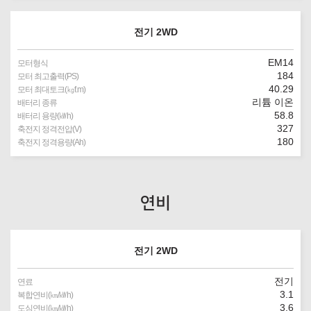
전기 2WD
EM14
모터형식
184
모터 최고출력(PS)
40.29
모터 최대토크(㎏f.m)
리튬 이온
배터리 종류
58.8
배터리 용량(㎾h)
327
축전지 정격전압(V)
180
축전지 정격용량(Ah)
연비
전기 2WD
전기
연료
3.1
복합연비(㎞/㎾h)
3.6
도심연비(㎞/㎾h)