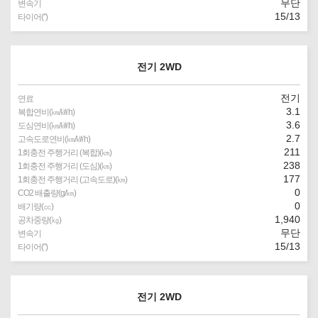
무단
변속기
15/13
타이어(″)
전기 2WD
전기
연료
3.1
복합연비(㎞/㎾h)
3.6
도심연비(㎞/㎾h)
2.7
고속도로연비(㎞/㎾h)
211
1회충전 주행거리 (복합)(㎞)
238
1회충전 주행거리 (도심)(㎞)
177
1회충전 주행거리 (고속도로)(㎞)
0
CO2 배출량(g/㎞)
0
배기량(㏄)
1,940
공차중량(㎏)
무단
변속기
15/13
타이어(″)
전기 2WD