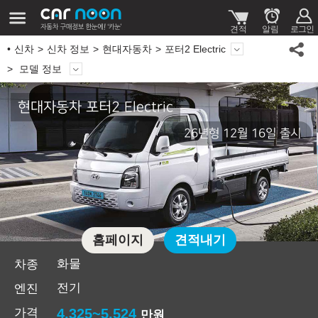
신차
신차 정보
현대자동차
포터2 Electric
모델 정보
현대자동차 포터2 Electric
26년형 12월 16일 출시
홈페이지
견적내기
화물
차종
전기
엔진
가격
4,325~5,524
만원