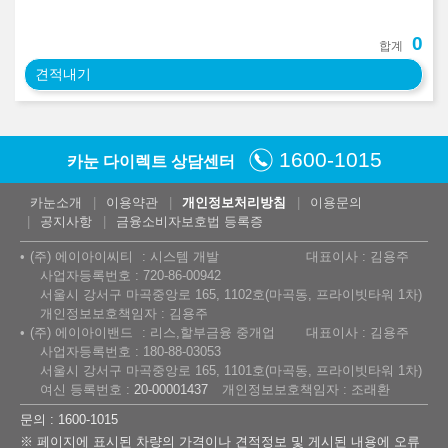
0
합계
견적내기
1600-1015
카눈 다이렉트 상담센터
카눈소개
이용약관
개인정보처리방침
이용문의
공지사항
금융소비자보호법 등록증
(주) 에이아이씨티
시스템 개발
대표이사 : 김용주
사업자등록번호 : 720-86-00942
서울시 강서구 마곡중앙로 165, 1102호(마곡동, 프라이빗타워 1차)
개인정보보호책임자 : 김용주
(주) 에이아이밴드
리스,할부금융 중개업
대표이사 : 김용주
사업자등록번호 : 180-88-03053
서울시 강서구 마곡중앙로 165, 1101호(마곡동, 프라이빗타워 1차)
여신 등록번호 :
20-00001437
개인정보보호책임자 : 조래환
문의 : 1600-1015
※ 페이지에 표시된 차량의 가격이나 견적정보 및 게시된 내용에 오류