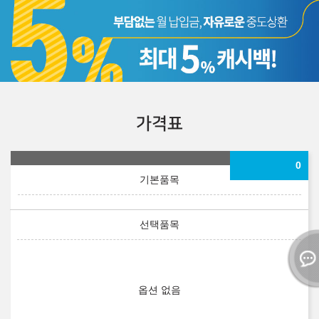
가격표
0
옵션 없음