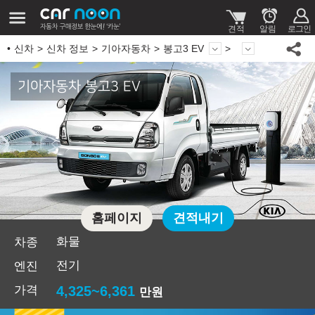
신차
신차 정보
기아자동차
봉고3 EV
기아자동차 봉고3 EV
홈페이지
견적내기
화물
차종
전기
엔진
가격
4,325~6,361
만원