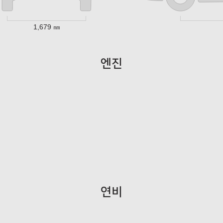
1,679 ㎜
엔진
연비