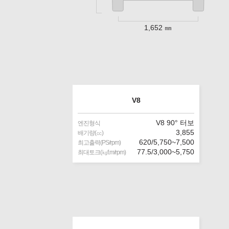
1,652 ㎜
V8
V8 90° 터보
엔진형식
3,855
배기량(㏄)
620/5,750~7,500
최고출력(PS/rpm)
77.5/3,000~5,750
최대토크(㎏f.m/rpm)