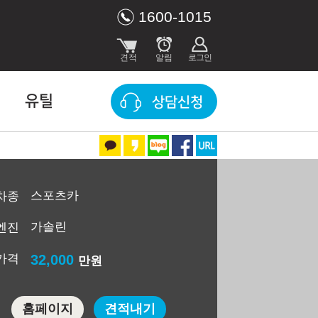
1600-1015
유틸
상담신청
스포츠카
차종
가솔린
엔진
가격
32,000
만원
홈페이지
견적내기