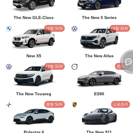
The New GLE-Class
The New 5 Series
대형 SUV
대형 SUV
New X5
The New Atlas
대형 SUV
준대형
The New Touareg
ES90
중형 SUV
스포츠카
Polestar 4
The New 911