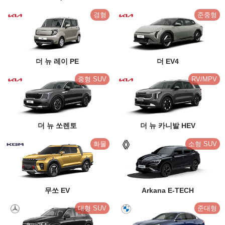
경형
준중형
더 뉴 레이 PE
더 EV4
중형 SUV
RV/MPV
더 뉴 쏘렌토
더 뉴 카니발 HEV
화물
소형 SUV
무쏘 EV
Arkana E-TECH
대형 SUV
준대형