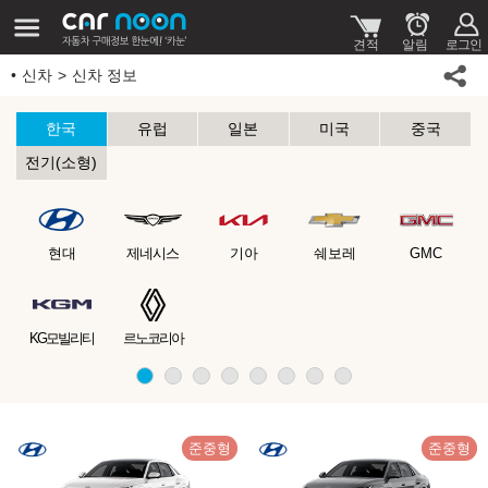
신차
신차 정보
한국
유럽
일본
미국
중국
전기(소형)
현대
제네시스
기아
쉐보레
GMC
KG모빌리티
르노코리아
준중형
준중형