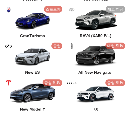
스포츠카
GranTurismo
RAV4 (XA50 F/L)
중형
대형 SUV
New ES
All New Navigator
중형 SUV
중형 SUV
New Model Y
7X