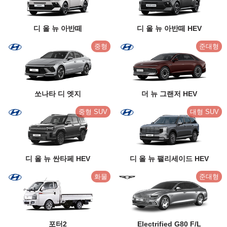
디 올 뉴 아반떼
디 올 뉴 아반떼 HEV
중형
준대형
쏘나타 디 엣지
더 뉴 그랜저 HEV
중형 SUV
대형 SUV
디 올 뉴 싼타페 HEV
디 올 뉴 팰리세이드 HEV
화물
준대형
포터2
Electrified G80 F/L