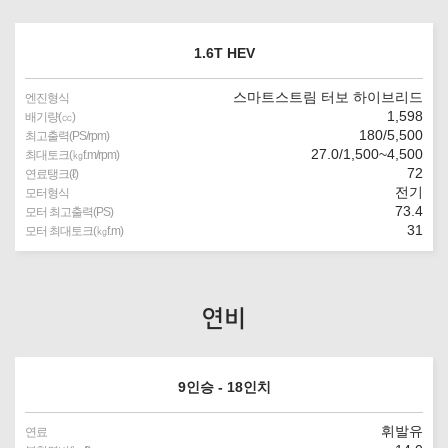
1.6T HEV
스마트스트림 터보 하이브리드
엔진형식
1,598
배기량(㏄)
180/5,500
최고출력(PS/rpm)
27.0/1,500~4,500
최대토크(㎏f.m/rpm)
72
연료탱크(ℓ)
전기
모터형식
73.4
모터 최고출력(PS)
31
모터 최대토크(㎏f.m)
연비
9인승 - 18인치
휘발유
연료