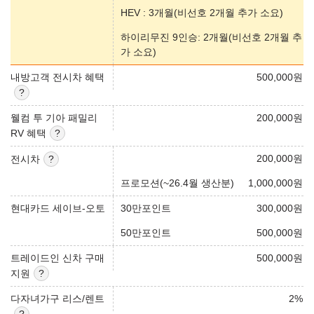
HEV : 3개월(비선호 2개월 추가 소요)
하이리무진 9인승: 2개월(비선호 2개월 추
가 소요)
내방고객 전시차 혜택
500,000
원
웰컴 투 기아 패밀리
200,000
원
RV 혜택
200,000
원
전시차
프로모션(~26.4월 생산분)
1,000,000
원
현대카드 세이브-오토
30만포인트
300,000
원
50만포인트
500,000
원
트레이드인 신차 구매
500,000
원
지원
다자녀가구 리스/렌트
2
%