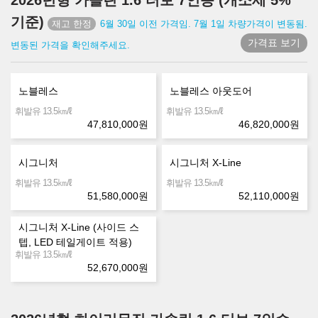
2026년형 가솔린 1.6 터보 7인승 (개소세 5%
기준)
6월 30일 이전 가격임. 7월 1일 차량가격이 변동됨.
가격표 보기
변동된 가격을 확인해주세요.
노블레스
노블레스 아웃도어
㎞/ℓ
㎞/ℓ
휘발유 13.5
휘발유 13.5
47,810,000
원
46,820,000
원
시그니처
시그니처 X-Line
㎞/ℓ
㎞/ℓ
휘발유 13.5
휘발유 13.5
51,580,000
원
52,110,000
원
시그니처 X-Line (사이드 스
텝, LED 테일게이트 적용)
㎞/ℓ
휘발유 13.5
52,670,000
원