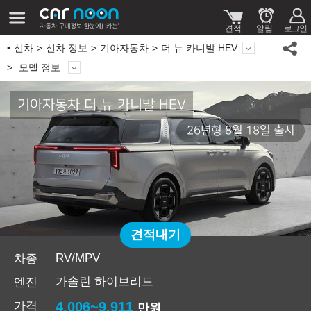
신차
신차 정보
기아자동차
더 뉴 카니발 HEV
모델 정보
기아자동차 더 뉴 카니발 HEV
26년형 8월 18일 출시
견적내기
RV/MPV
차종
가솔린 하이브리드
엔진
가격
4,006~9,911
만원