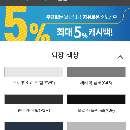
외장 색상
스노우 화이트 펄(SWP)
세라믹 실버(C4S)
판테라 메탈(P2M)
오로라 블랙 펄(ABP)