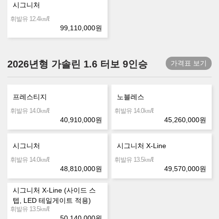
시그니처
㎞/ℓ
휘발유 12.4
99,110,000
원
2026년형 가솔린 1.6 터보 9인승
가격표 보기
프레스티지
노블레스
㎞/ℓ
㎞/ℓ
휘발유 14.0
휘발유 14.0
40,910,000
원
45,260,000
원
시그니처
시그니처 X-Line
㎞/ℓ
㎞/ℓ
휘발유 14.0
휘발유 13.5
48,810,000
원
49,570,000
원
시그니처 X-Line (사이드 스
텝, LED 테일게이트 적용)
㎞/ℓ
휘발유 13.5
50,140,000
원