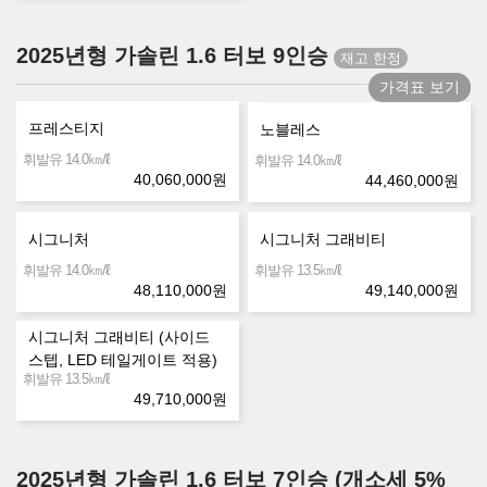
2025년형 가솔린 1.6 터보 9인승
가격표 보기
프레스티지
노블레스
㎞/ℓ
휘발유 14.0
㎞/ℓ
휘발유 14.0
40,060,000
원
44,460,000
원
시그니처
시그니처 그래비티
㎞/ℓ
㎞/ℓ
휘발유 14.0
휘발유 13.5
48,110,000
원
49,140,000
원
시그니처 그래비티 (사이드
스텝, LED 테일게이트 적용)
㎞/ℓ
휘발유 13.5
49,710,000
원
2025년형 가솔린 1.6 터보 7인승 (개소세 5%