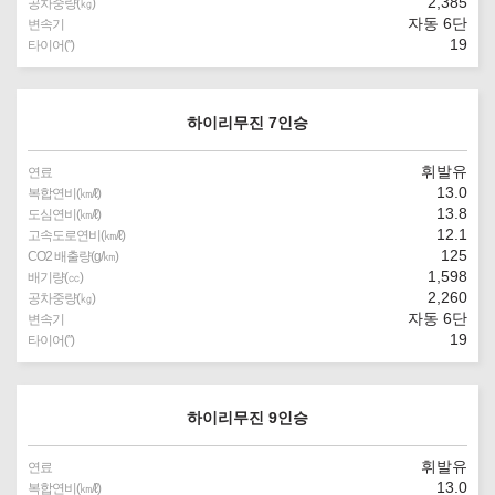
2,385
공차중량(㎏)
자동 6단
변속기
19
타이어(″)
하이리무진 7인승
휘발유
연료
13.0
복합연비(㎞/ℓ)
13.8
도심연비(㎞/ℓ)
12.1
고속도로연비(㎞/ℓ)
125
CO2 배출량(g/㎞)
1,598
배기량(㏄)
2,260
공차중량(㎏)
자동 6단
변속기
19
타이어(″)
하이리무진 9인승
휘발유
연료
13.0
복합연비(㎞/ℓ)