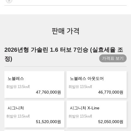
판매 가격
2026년형 가솔린 1.6 터보 7인승 (실효세율 조
정)
가격표 보기
노블레스
노블레스 아웃도어
㎞/ℓ
㎞/ℓ
휘발유 13.5
휘발유 13.5
47,760,000
원
46,770,000
원
시그니처
시그니처 X-Line
㎞/ℓ
㎞/ℓ
휘발유 13.5
휘발유 13.5
51,520,000
원
52,050,000
원