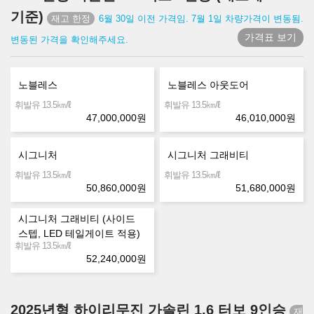
기준)
6월 30일 이전 가격임. 7월 1일 차량가격이 변동됨.
가격표 보기
변동된 가격을 확인해주세요.
노블레스
노블레스 아웃도어
㎞/ℓ
㎞/ℓ
휘발유 13.5
휘발유 13.5
47,000,000
원
46,010,000
원
시그니처
시그니처 그래비티
㎞/ℓ
㎞/ℓ
휘발유 13.5
휘발유 13.5
50,860,000
원
51,680,000
원
시그니처 그래비티 (사이드
스텝, LED 테일게이트 적용)
㎞/ℓ
휘발유 13.5
52,240,000
원
2025년형 하이리무진 가솔린 1.6 터보 9인승