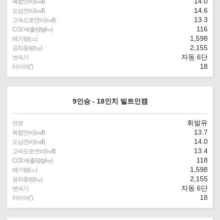
14.0
복합연비(㎞/ℓ)
14.6
도심연비(㎞/ℓ)
13.3
고속도로연비(㎞/ℓ)
116
CO2 배출량(g/㎞)
1,598
배기량(㏄)
2,155
공차중량(㎏)
자동 6단
변속기
18
타이어(″)
9인승 - 18인치 빌트인캠
휘발유
연료
13.7
복합연비(㎞/ℓ)
14.0
도심연비(㎞/ℓ)
13.4
고속도로연비(㎞/ℓ)
118
CO2 배출량(g/㎞)
1,598
배기량(㏄)
2,155
공차중량(㎏)
자동 6단
변속기
18
타이어(″)