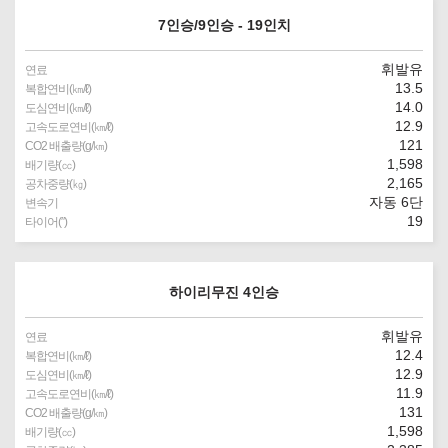
7인승/9인승 - 19인치
휘발유
연료
13.5
복합연비(㎞/ℓ)
14.0
도심연비(㎞/ℓ)
12.9
고속도로연비(㎞/ℓ)
121
CO2 배출량(g/㎞)
1,598
배기량(㏄)
2,165
공차중량(㎏)
자동 6단
변속기
19
타이어(″)
하이리무진 4인승
휘발유
연료
12.4
복합연비(㎞/ℓ)
12.9
도심연비(㎞/ℓ)
11.9
고속도로연비(㎞/ℓ)
131
CO2 배출량(g/㎞)
1,598
배기량(㏄)