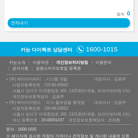
0
합계
견적내기
1600-1015
카눈 다이렉트 상담센터
카눈소개
이용약관
개인정보처리방침
이용문의
공지사항
금융소비자보호법 등록증
(주) 에이아이씨티
시스템 개발
대표이사 : 김용주
사업자등록번호 : 720-86-00942
서울시 강서구 마곡중앙로 165, 1102호(마곡동, 프라이빗타워 1차)
개인정보보호책임자 : 김용주
(주) 에이아이밴드
리스,할부금융 중개업
대표이사 : 김용주
사업자등록번호 : 180-88-03053
서울시 강서구 마곡중앙로 165, 1101호(마곡동, 프라이빗타워 1차)
여신 등록번호 :
20-00001437
개인정보보호책임자 : 조래환
문의 : 1600-1015
※ 페이지에 표시된 차량의 가격이나 견적정보 및 게시된 내용에 오류