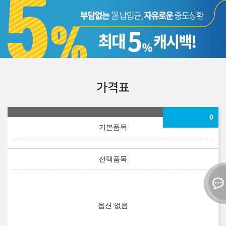
가격표
0
옵션 없음