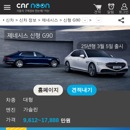
신차
신차 정보
제네시스
신형 G90
제네시스 신형 G90
25년형 3월 5일 출시
홈페이지
견적내기
대형
차종
가솔린
엔진
가격
9,612~17,888
만원