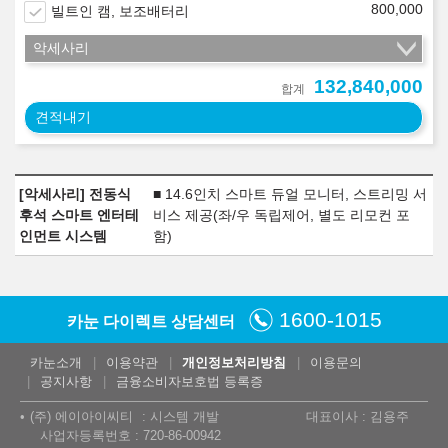
800,000
빌트인 캠, 보조배터리
악세사리
132,840,000
합계
견적내기
[악세사리] 전동식
■ 14.6인치 스마트 듀얼 모니터, 스트리밍 서
후석 스마트 엔터테
비스 제공(좌/우 독립제어, 별도 리모컨 포
인먼트 시스템
함)
1600-1015
카눈 다이렉트 상담센터
카눈소개
이용약관
개인정보처리방침
이용문의
공지사항
금융소비자보호법 등록증
(주) 에이아이씨티
시스템 개발
대표이사 : 김용주
사업자등록번호 : 720-86-00942