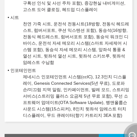
구획선 인식 및 사선 주차 포함), 증강현실 내비게이션,
고스트 도어 클로징, 헤드업 디스플레이
시트
천연 가죽 시트, 운전석 전동시트(18방향, 전동식 헤드레
스트, 럼버서포트, 쿠션 익스텐션 포함), 동승석(16방향,
전동식 헤드레스트, 럼버서포트 포함), 동승석 워크인 디
바이스, 운전석 자세 메모리 시스템(스마트 자세제어 시
스템 포함), 동승석 자세 메모리 시스템, 앞좌석 통풍 &
열선 시트, 뒷좌석 열선 시트, 뒷좌석 스키쓰루, 뒷좌석
암레스트 수납함
인포테인먼트
제네시스 인포테인먼트 시스템(ccIC), 12.3인치 디스플
레이, Genesis Connected Services(5년 무료), 도로파
손/미끄럼 지역 알림, 인카페이먼트, 발레 모드, 스트리밍
서비스(스트리밍 플러스 요금제 5년 무료 포함), 무선 소
프트웨어 업데이트(OTA Software Update), 뱅앤올룹슨
사운드 시스템(15스피커), 8인치 뒷좌석 암레스트 터치
디스플레이, 무드 큐레이터(향기 카트리지 3EA 포함)