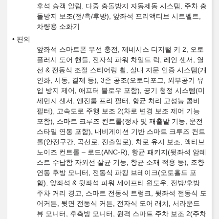
후석 승객 알림, 다중 충돌방지 자동제동 시스템, 주차 충
돌방지 보조(전/측/후방), 앞좌석 프리액티브 시트벨트,
차량용 소화기
편의
앞좌석 스마트폰 무선 충전, 제네시스 디지털 키 2, 오토
플러시 도어 핸들, 전자식 파워 차일드 락, 레인 센서, 열
선 & 전동식 조절 스티어링 휠, 실내 지문 인증 시스템(개
인화, 시동, 결제 등), 3존 공조(오토디포그, 외부공기 유
입 방지 제어, 애프터 블로우 포함), 공기 청정 시스템(미
세먼지 센서, 엔진룸 프리 필터, 항균 처리 고성능 콤비
필터), 고속도로 주행 보조 2(차로 변경 보조 제어 기능
포함), 스마트 크루즈 컨트롤(정차 및 재출발 기능, 운전
스타일 연동 포함), 내비게이션 기반 스마트 크루즈 컨트
롤(안전구간, 곡선로, 진출입로), 차로 유지 보조, 액티브
노이즈 컨트롤 – 로드(ANC-R), 항균 패키지(뒷좌석 암레
스트 수납함 자외선 살균 기능, 항균 소재 적용 등), 조향
연동 후방 모니터, 전동식 파킹 브레이크(오토홀드 포
함), 앞좌석 & 뒷좌석 파워 세이프티 윈도우, 전방/후방
주차 거리 경고, 스마트 전동식 트렁크, 뒷좌석 전동식 도
어커튼, 뒷면 전동식 커튼, 전자식 도어 래치, 서라운드
뷰 모니터, 후측방 모니터, 원격 스마트 주차 보조 2(주차