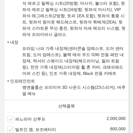
석 에르고 릴렉싱 시트(20방향, 마사지, 볼스터 포함), 뒷
좌석 에르고 릴렉싱 시트(16방향, 뒷좌석 마사지), VIP
좌석 레그레스트(2방향, 토퍼 1EA 포함), 뒷좌석 통풍 시
트, 뒷좌석 윙아웃 헤드레스트, 뒷좌석 목베개(2EA), 뒷
좌석 스마트폰 무선 충전, 뒷좌석 자세 메모리 시스템, 뒷
좌석 프라이버시 글라스
내장
프라임 나파 가죽 내장재(센터콘솔 암레스트, 도어 센터
트림, 도어 암레스트), 블랙 애쉬 우드 G90 전용 패턴 내
장재, 럭셔리 스웨이드 내장재(헤드라이닝, 필라 트림
등), 천연 가죽 내장재(스티어링 휠 혼 커버, 크래쉬패드
어퍼 스킨 등), 인조 가죽 내장재, Black 전용 카매트
인포테인먼트
뱅앤올룹슨 프리미어 3D 사운드 시스템(23스피커), 버추
얼 베뉴
2,000,000
파노라마 선루프
800,000
빌트인 캠, 보조배터리