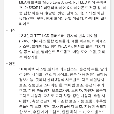
MLA 헤드램프(Micro Lens Array), Full LED 리어 콤비램
프, 245/50R19 피렐리 타이어 & 다이아몬드 컷팅 휠, 이
중 접합 차음 유리(앞면, 뒷면, 전체 도어), 자외선 차단
유리(앞면, 뒷면, 전체 도어), 듀얼 머플러, 다이내믹 웰컴
라이트
내장
12.3인치 TFT LCD 클러스터, 전자식 변속 다이얼
(SBW), 제네시스 통합 컨트롤러, 패들 쉬프트, 하이패스
시스템, 프레임리스 룸미러(ECM), 인서트 필름, 터치타
입 공조 패널, 앰비언트 무드램프, 메탈 도어 스텝, 뒷좌
석 화장거울
안전
10 에어백 시스템(앞좌석 어드밴스드, 운전석 무릎, 앞좌
석 센터 사이드, 앞 & 뒤 사이드, 전복 대응 커튼), 급제동
경보기능, 뒷좌석 센터 3점식 시트벨트, 차로 이탈방지
보조, 진동경고 스티어링 휠, 하이빔 보조, 운전자 주의
경고, 전방 충돌방지 보조2(차량, 보행자, 자전거 탑승자,
교차로 대향차, 교차로 교차 차량, 정면 대향차, 추월 시
대향차, 측방 접근차, 회피 조향 보조 기능 포함), 후측방
충돌방지 보조, 후방 교차 충돌방지 보조, 지능형 속도제
한 보조, 후진 가이드 램프, 안전 하차 보조, 어드밴스드