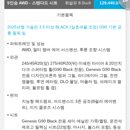
5인승 AWD - 스탠다드 시트
휘발유 8.0
㎞/ℓ
129,440,000
2025년형 가솔린 3.5 터보 BLACK (실효세율 조정) G90 기본 공
통 품목 및
파워트레인 및 성능
AWD, 멀티 챔버 에어 서스펜션, 후륜 조향 시스템
외관
245/45R20(앞) 275/40R20(뒤) 미쉐린 타이어 & 20인치
다크 스퍼터링 휠(G90 Black 전용), Genesis G90 Black
전용 디자인(프론트 범퍼 그릴, 라디에이터 그릴, 전면
엠블럼, 후면 레터링, DLO 몰딩, 머플러 팁, 브레이크 캘
리퍼, 플로팅 휠 캡)
편의
지능형 헤드램프, 어드밴스드 3존 공조(B필라 에어벤
트), 이지 클로즈 시스템
시트
Genesis G90 Black 전용 세미 애닐린 가죽/퀼팅, 운전석
에르고 릴렉싱 시트(22방향, 마사지, 볼스터 포함), 동승