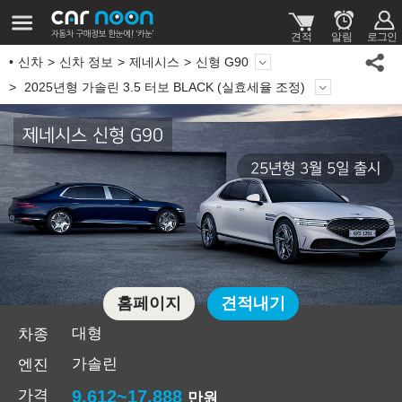
신차
신차 정보
제네시스
신형 G90
2025년형 가솔린 3.5 터보 BLACK (실효세율 조정)
제네시스 신형 G90
25년형 3월 5일 출시
홈페이지
견적내기
대형
차종
가솔린
엔진
가격
9,612~17,888
만원