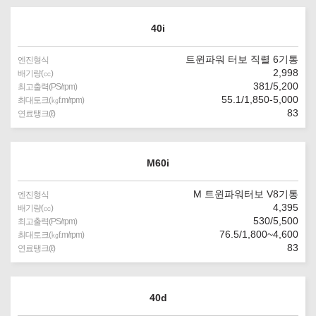
40i
트윈파워 터보 직렬 6기통
엔진형식
2,998
배기량(㏄)
381/5,200
최고출력(PS/rpm)
55.1/1,850-5,000
최대토크(㎏f.m/rpm)
83
연료탱크(ℓ)
M60i
M 트윈파워터보 V8기통
엔진형식
4,395
배기량(㏄)
530/5,500
최고출력(PS/rpm)
76.5/1,800~4,600
최대토크(㎏f.m/rpm)
83
연료탱크(ℓ)
40d