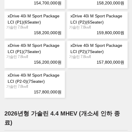
154,700,000
원
158,200,000
원
xDrive 40i M Sport Package
xDrive 40i M Sport Package
LCI (P1)(6Seater)
LCI (P2)(6Seater)
㎞/ℓ
㎞/ℓ
가솔린 7.8
가솔린 7.8
158,200,000
원
159,800,000
원
xDrive 40i M Sport Package
xDrive 40i M Sport Package
LCI (P1)(7Seater)
LCI (P2)(7Seater)
㎞/ℓ
㎞/ℓ
가솔린 7.8
가솔린 7.8
156,200,000
원
157,800,000
원
xDrive 40i M Sport Package
LCI (P2-0)(7Seater)
㎞/ℓ
가솔린 7.8
157,800,000
원
2026년형 가솔린 4.4 MHEV (개소세 인하 종
료)