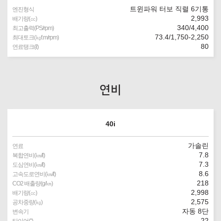
트윈파워 터보 직렬 6기통
엔진형식
2,993
배기량(㏄)
340/4,400
최고출력(PS/rpm)
73.4/1,750-2,250
최대토크(㎏f.m/rpm)
80
연료탱크(ℓ)
연비
40i
가솔린
연료
7.8
복합연비(㎞/ℓ)
7.3
도심연비(㎞/ℓ)
8.6
고속도로연비(㎞/ℓ)
218
CO2 배출량(g/㎞)
2,998
배기량(㏄)
2,575
공차중량(㎏)
자동 8단
변속기
22