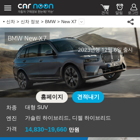
신차
신차 정보
BMW
New X7
BMW New X7
2023년형 12월 6일 출시
홈페이지
견적내기
대형 SUV
차종
가솔린 하이브리드, 디젤 하이브리드
엔진
가격
14,830~19,660
만원