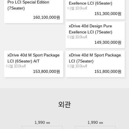
Pro LCI Special Edition
Exellence LCI (6Seater)
(7Seater)
㎞/ℓ
디젤 10.0
151,300,000
원
160,100,000
원
xDrive 40d Design Pure
Exellence LCI (7Seater)
㎞/ℓ
디젤 10.0
149,300,000
원
xDrive 40d M Sport Package
xDrive 40d M Sport Package
LCI (6Seater) A/T
LCI (7Seater)
㎞/ℓ
㎞/ℓ
디젤 10.0
디젤 10.0
153,800,000
원
151,800,000
원
외관
1,990 ㎜
1,990 ㎜