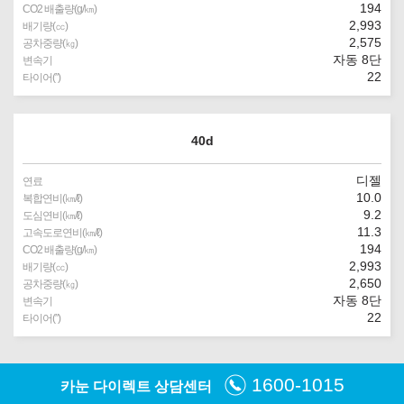
194
CO2 배출량(g/㎞)
2,993
배기량(㏄)
2,575
공차중량(㎏)
자동 8단
변속기
22
타이어(″)
40d
디젤
연료
10.0
복합연비(㎞/ℓ)
9.2
도심연비(㎞/ℓ)
11.3
고속도로연비(㎞/ℓ)
194
CO2 배출량(g/㎞)
2,993
배기량(㏄)
2,650
공차중량(㎏)
자동 8단
변속기
22
타이어(″)
1600-1015
카눈 다이렉트 상담센터