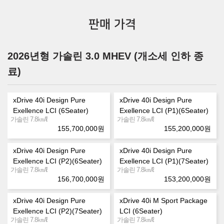
판매 가격
2026년형 가솔린 3.0 MHEV (개소세 인하 종
료)
xDrive 40i Design Pure
xDrive 40i Design Pure
Exellence LCI (6Seater)
Exellence LCI (P1)(6Seater)
㎞/ℓ
㎞/ℓ
가솔린 7.8
가솔린 7.8
155,700,000
원
155,200,000
원
xDrive 40i Design Pure
xDrive 40i Design Pure
Exellence LCI (P2)(6Seater)
Exellence LCI (P1)(7Seater)
㎞/ℓ
㎞/ℓ
가솔린 7.8
가솔린 7.8
156,700,000
원
153,200,000
원
xDrive 40i Design Pure
xDrive 40i M Sport Package
Exellence LCI (P2)(7Seater)
LCI (6Seater)
㎞/ℓ
㎞/ℓ
가솔린 7.8
가솔린 7.8