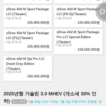
xDrive 40d M Sport Package
xDrive 40d M Sport Package
LCI (7Seater)
LCI (P0-0)(7Seater)
㎞/ℓ
㎞/ℓ
디젤 10.0
디젤 10.0
155,800,000
원
155,800,000
원
xDrive 40d M Sport Package
xDrive 40d M Sport Package
Pro LCI Special Edition
LCI (P1)(7Seater)
㎞/ℓ
(7Seater)
디젤 10.0
㎞/ℓ
디젤 10.0
155,800,000
원
158,500,000
원
xDrive 40d M Spt Pro LCI
Dravit Grey Edition
(7Seater)
㎞/ℓ
디젤 10.0
160,500,000
원
2025년형 가솔린 3.0 MHEV (개소세 30% 인
하)
6월 30일 이전 가격임. 7월 1일 차량가격이 변동됨. 변