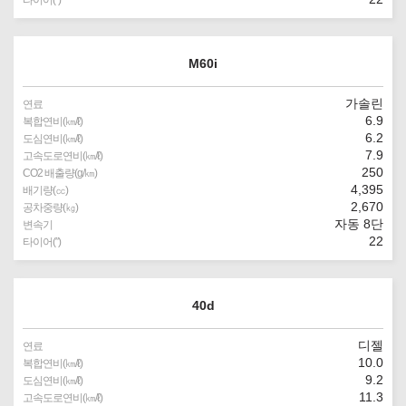
타이어(″)
M60i
가솔린
연료
6.9
복합연비(㎞/ℓ)
6.2
도심연비(㎞/ℓ)
7.9
고속도로연비(㎞/ℓ)
250
CO2 배출량(g/㎞)
4,395
배기량(㏄)
2,670
공차중량(㎏)
자동 8단
변속기
22
타이어(″)
40d
디젤
연료
10.0
복합연비(㎞/ℓ)
9.2
도심연비(㎞/ℓ)
11.3
고속도로연비(㎞/ℓ)