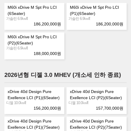
M60i xDrive M Spt Pro LCI
M60i xDrive M Spt Pro LCI
(6Seater)
(P1)(6Seater)
㎞/ℓ
㎞/ℓ
가솔린 6.9
가솔린 6.9
186,200,000
원
186,200,000
원
M60i xDrive M Spt Pro LCI
(P2)(6Seater)
㎞/ℓ
가솔린 6.9
188,000,000
원
2026년형 디젤 3.0 MHEV (개소세 인하 종료)
xDrive 40d Design Pure
xDrive 40d Design Pure
Exellence LCI (P1)(6Seater)
Exellence LCI (P2)(6Seater)
㎞/ℓ
㎞/ℓ
디젤 10.0
디젤 10.0
156,200,000
원
157,700,000
원
xDrive 40d Design Pure
xDrive 40d Design Pure
Exellence LCI (P1)(7Seater)
Exellence LCI (P2)(7Seater)