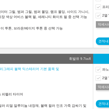
프리
터 그릴, 범퍼 그릴, 범퍼 몰딩, 램프 몰딩, 사이드 가니시,
2열
 ※ 외장 색상 어비스 블랙 펄, 세레니티 화이트 펄 중 선택 가능
악세사
이 투톤, 브라운/베이지 투톤 중 선택 가능
견적내
휘발유 9.7
㎞/ℓ
) 캘리그래피 블랙 익스테리어 기본 품목 및
파노
2열
악세사
& 피렐리 타이어
견적내
컬러 리얼 알루미늄 내장재, 블랙 컬러 인조 가죽 감싸기 및