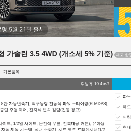
년형 5월 21일 출시
형 가솔린 3.5 4WD (개소세 5% 기준)
기본품목
휘발유 10.4
㎞/ℓ
파노
, 8단 자동변속기, 랙구동형 전동식 파워 스티어링(R-MDPS),
헤드
 중립 주행 제어, 전자식 변속 칼럼(진동 경고)
파킹
이드, 1/2열 사이드, 운전석 무릎, 전복대응 커튼), 유아용
현대
지 자동 제동 시스템, 실내 소화기, 시트 벨트 프리텐셔너(1/2