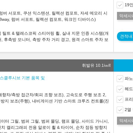
19
y 럼버 서포트, 쿠션 익스텐션, 릴렉션 컴포트, 자세 메모리 시
악세사
8way, 럼버 서포트, 릴렉션 컴포트, 워크인 디바이스)
식 틸트 & 텔레스코픽 스티어링 휠, 실내 지문 인증 시스템(개
견적내
터, 후측방 모니터, 측방 주차 거리 경고, 원격 스마트 주차 보
휘발유 10.1
㎞/ℓ
) 익스클루시브 기본 품목 및
파노
헤드
향차/측방 접근차/회피 조향 보조), 고속도로 주행 보조 2,
프리
방지 보조(주행), 내비게이션 기반 스마트 크루즈 컨트롤(진
2열
악세사
터 그릴, 범퍼 그릴, 범퍼 몰딩, 램프 몰딩, 사이드 가니시,
 19인치 캘리그래피 전용 알로이 휠 & 타이어, 순차 점등 방향지