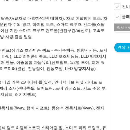
컨비
플래
탑승자/교차로 대향차/정면 대향차), 차로 이탈방지 보조, 차
, 운전자 주의 경고, 하이빔 보조, 스마트 크루즈 컨트롤(스탑
악세사
비게이션 기반 스마트 크루즈 컨트롤(안전구간/곡선로), 고속도
전방 차량 출발 알림
견적내
ED 램프(심리스 호라이즌 램프 - 주간주행등, 방향지시등, 포지
션 타입), LED 리어콤비램프, LED 보조제동등, LED 방향지시
도어 핸들, 이중접합 차음유리(윈드쉴드, 1/2열 도어, 리어 쿼
이드미러(열선, 전동접이, 전동조절, LED 방향지시등)
포크 타입 가죽 스티어링 휠(열선, 인터랙티브 픽셀 라이트 포
 처리 소재(센터콘솔, 도어트림, 도어 암레스트, 시트 주요 부
바이저램프, 러기지램프)
동시트(8way, 럼버 서포트), 동승석 전동시트(4way), 전좌
동식 틸트 & 텔레스코픽 스티어링 휠, 스마트 파워 트렁크, 듀