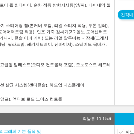
로이 휠 & 타이어, 순차 점등 방향지시등(앞/뒤), 다이내믹 웰
견적내
기 스티어링 휠(혼커버 포함, 리얼 스티치 적용, 투톤 컬러),
도어어퍼트림 적용), 인조 가죽 감싸기(3D 엠보 도어센터트
 가니시, 콘솔 어퍼 커버) 또는 리얼 알루미늄 내장재(크래시
닝, 필라트림, 패키지트레이, 선바이저), 스웨이드 목베개,
2열 고급형 암레스트(오디오 컨트롤러 포함), 모노포스트 헤드레
외선 살균 시스템(센터콘솔), 헤드업 디스플레이
장앰프), 액티브 로드 노이즈 컨트롤
휘발유 10.1
㎞/ℓ
 캘리그래피 기본 품목 및
파노