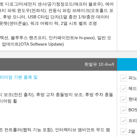
토 디포그/미세먼지 센서/공기청정모드/애프터 블로우), 에어
프티 파워 윈도우(전좌석), 전동식 파킹 브레이크(오토홀드 포
, 후방 모니터, USB C타입 단자(1열 충전 1개/충전·데이터
아웃렛(센터콘솔), 워크 어웨이 락, 2열 시트 벨트 조명
션, 블루투스 핸즈프리, 인카페이먼트/e hi-pass), 일반 오
이트(OTA Software Update)
휘발유 10.4
㎞/ℓ
 프리미엄 기본 품목 및
파노
헤드
 보조(전진 출차), 후방 교차 충돌방지 보조, 후방 주차 충돌
현대
스티어링 휠
BO
프리
공조 컨트롤러(햅틱 기능 포함), 인터랙티브 앰비언트 무드 램
2열