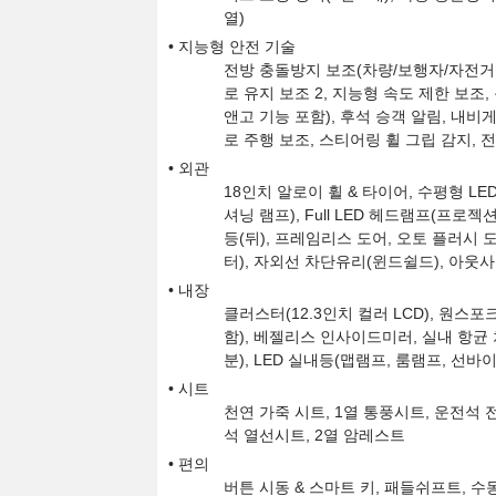
열)
지능형 안전 기술
전방 충돌방지 보조(차량/보행자/자전거 
로 유지 보조 2, 지능형 속도 제한 보조
앤고 기능 포함), 후석 승객 알림, 내
로 주행 보조, 스티어링 휠 그립 감지, 
외관
18인치 알로이 휠 & 타이어, 수평형 L
셔닝 램프), Full LED 헤드램프(프로젝
등(뒤), 프레임리스 도어, 오토 플러시 
터), 자외선 차단유리(윈드쉴드), 아웃사
내장
클러스터(12.3인치 컬러 LCD), 원스
함), 베젤리스 인사이드미러, 실내 항균
분), LED 실내등(맵램프, 룸램프, 선
시트
천연 가죽 시트, 1열 통풍시트, 운전석 전
석 열선시트, 2열 암레스트
편의
버튼 시동 & 스마트 키, 패들쉬프트, 수