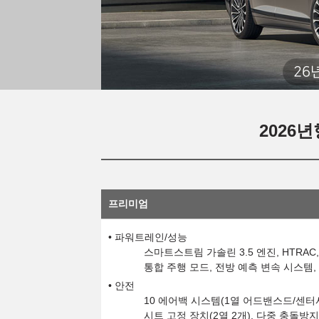
26
2026년
프리미엄
파워트레인/성능
스마트스트림 가솔린 3.5 엔진, HTRAC
통합 주행 모드, 전방 예측 변속 시스템,
안전
10 에어백 시스템(1열 어드밴스드/센터사
시트 고정 장치(2열 2개), 다중 충돌방