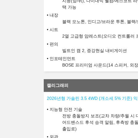
시등(앞/뒤), 다이내믹 웰컴/에스코트 라
택 가능
내장
블랙 모노톤, 인디고/브라운 투톤, 블랙
시트
2열 고급형 암레스트(오디오 컨트롤러 
편의
빌트인 캠 2, 증강현실 내비게이션
인포테인먼트
BOSE 프리미엄 사운드(14 스피커, 외
캘리그래피
2026년형 가솔린 3.5 4WD (개소세 5% 기준
지능형 안전 기술
전방 충돌방지 보조(교차 차량/추월 시 대
어드밴스드 후석 승객 알림, 후측방 충돌
출입로)
외관