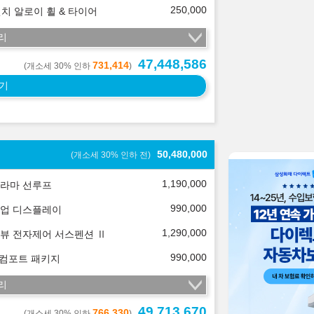
250,000
인치 알로이 휠 & 타이어
리
47,448,586
731,414
(개소세 30% 인하
)
기
50,480,000
(개소세 30% 인하 전)
1,190,000
라마 선루프
990,000
업 디스플레이
1,290,000
뷰 전자제어 서스펜션 Ⅱ
990,000
 컴포트 패키지
리
49,713,670
766,330
(개소세 30% 인하
)