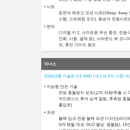
시트
운전석 에르고 모션 시트(18way, 4wa
스템, 스트레칭 모드), 동승석 전동시트(
편의
디지털 키 2, 스마트폰 무선 충전, 전동
인화, 시동, 결제 등), 서라운드 뷰 모니
조, 후진 가이드 램프
아너스
2026년형 가솔린 3.5 4WD (개소세 5% 기준
지능형 안전 기술
전방 충돌방지 보조(교차 차량/추월 시 대
어드밴스드 후석 승객 알림, 후측방 충돌
출입로)
외관
블랙 잉크 전용 블랙 외관 디자인(라디에이
O/S 핸들 데코, DLO 몰딩, 엠블럼),