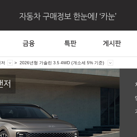
금융
특판
게시판
랜저
2026년형 가솔린 3.5 4WD (개소세 5% 기준)
랜저