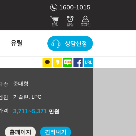
1600-1015
유틸
상담신청
준대형
차종
가솔린, LPG
엔진
가격
3,711~5,371
만원
홈페이지
견적내기