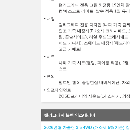
캘리그래피 전용 그릴 & 전용 19인치 알
컴/에스코트 라이트, 발수 적용 1열 유리
내장
캘리그래피 전용 디자인 [나파 가죽 감싸
인조 가죽 내장재(PU소재 크래시패드, 
림, 콘솔사이드), 리얼 우드(크래시패드
패드 가니시), 스웨이드 내장재(헤드라이
고급 카매트]
시트
나파 가죽 시트(퀼팅, 파이핑 적용), 
스트
편의
빌트인 캠 2, 증강현실 내비게이션, 자
인포테인먼트
BOSE 프리미엄 사운드(14 스피커, 외
캘리그래피 블랙 익스테리어
2026년형 가솔린 3.5 4WD (개소세 5% 기준)