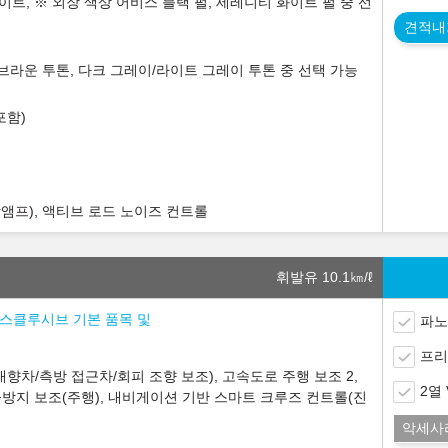
이트, ※ 외장 색상 어비스 블랙 펄, 세레니티 화이트 펄 중 선
견적내
/브라운 투톤, 다크 그레이/라이트 그레이 투톤 중 선택 가능
포함)
장앰프), 액티브 로드 노이즈 컨트롤
휘발유 10.1
㎞/ℓ
) 익스클루시브 기본 품목 및
파노
프리
향차/측방 접근차/회피 조향 보조), 고속도로 주행 보조 2,
2열
방지 보조(주행), 내비게이션 기반 스마트 크루즈 컨트롤(진
악세사