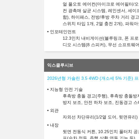
얼 풀오토 에어컨(마이크로 에어필터/오
컨 광촉매 살균 시스템, 레인센서, 세이
함), 하이패스, 전방/후방 주차 거리 경고
스위치 타입 1개, 2열 충전 2개), 파워
인포테인먼트
12.3인치 내비게이션(블루링크, 폰 프로젝
디오 시스템(8 스피커), 무선 소프트웨어 업데
익스클루시브
2026년형 가솔린 3.5 4WD (개소세 5% 기준)
지능형 안전 기술
후측방 충돌 경고(주행), 후측방 충돌방지
방지 보조, 안전 하차 보조, 진동경고 
외관
자외선 차단유리(1/2열 도어, 뒷면유리)
내장
뒷면 전동식 커튼, 10.25인치 풀터치 
프(순차 점등, 주행 상황 연동 기능 등)