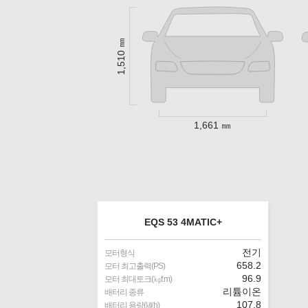
1,510 ㎜
1,661 ㎜
EQS 53 4MATIC+
전기
모터형식
658.2
모터 최고출력(PS)
96.9
모터 최대토크(㎏f.m)
리튬이온
배터리 종류
107.8
배터리 용량(㎾h)