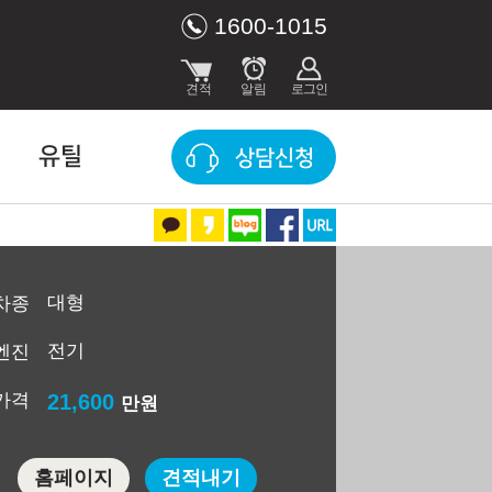
1600-1015
유틸
상담신청
대형
차종
전기
엔진
가격
21,600
만원
홈페이지
견적내기