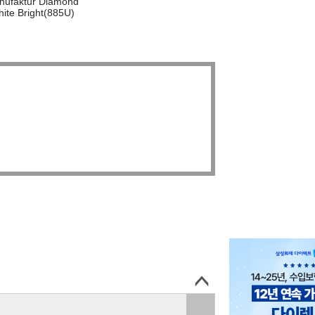
nufaktur Diamond
ite Bright(885U)