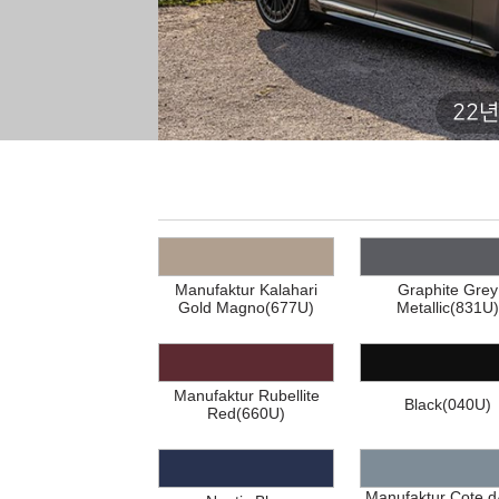
22년
Manufaktur Kalahari
Graphite Grey
Gold Magno(677U)
Metallic(831U)
Manufaktur Rubellite
Black(040U)
Red(660U)
Manufaktur Cote d