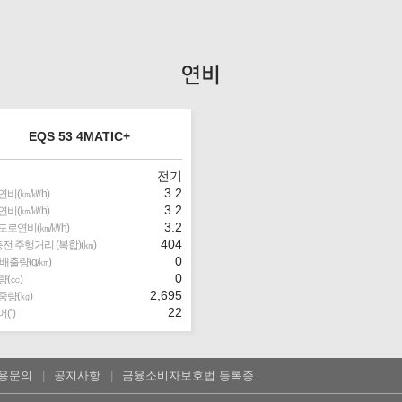
연비
EQS 53 4MATIC+
전기
3.2
비(㎞/㎾h)
3.2
비(㎞/㎾h)
3.2
도로연비(㎞/㎾h)
404
전 주행거리 (복합)(㎞)
0
 배출량(g/㎞)
0
(㏄)
2,695
중량(㎏)
22
(″)
용문의
공지사항
금융소비자보호법 등록증