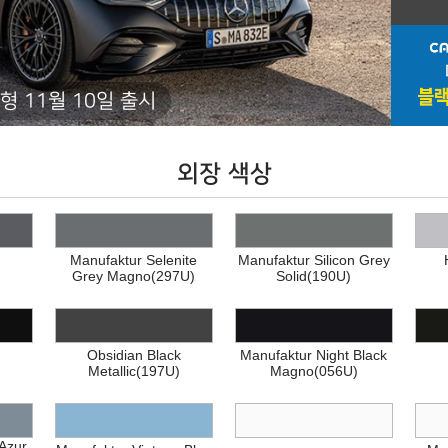
형 11월 10일 출시
외장 색상
Manufaktur Selenite
Manufaktur Silicon Grey
Grey Magno(297U)
Solid(190U)
Obsidian Black
Manufaktur Night Black
Metallic(197U)
Magno(056U)
Azur