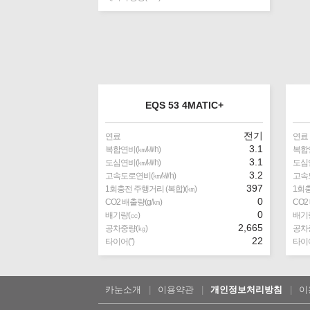
EQS 53 4MATIC+
전기
연료
연료
3.1
복합연비(㎞/㎾h)
복합연
3.1
도심연비(㎞/㎾h)
도심연
3.2
고속도로연비(㎞/㎾h)
고속
397
1회충전 주행거리 (복합)(㎞)
1회충
0
CO2 배출량(g/㎞)
CO2
0
배기량(㏄)
배기량
2,665
공차중량(㎏)
공차
22
타이어(″)
타이어
카눈소개
이용약관
개인정보처리방침
이