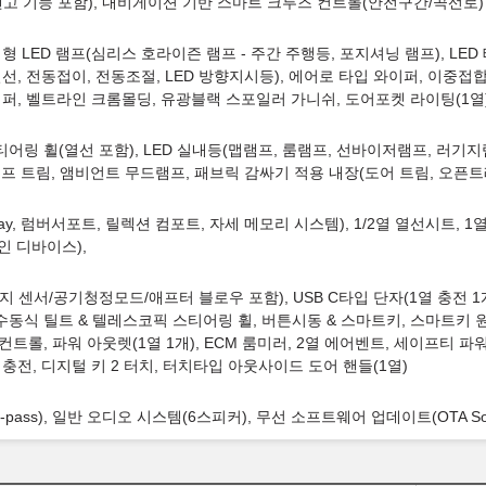
고 기능 포함), 내비게이션 기반 스마트 크루즈 컨트롤(안전구간/곡선로)
평형 LED 램프(심리스 호라이즌 램프 - 주간 주행등, 포지셔닝 램프), LED
선, 전동접이, 전동조절, LED 방향지시등), 에어로 타입 와이퍼, 이중접
퍼, 벨트라인 크롬몰딩, 유광블랙 스포일러 가니쉬, 도어포켓 라이팅(1열),
 스티어링 휠(열선 포함), LED 실내등(맵램프, 룸램프, 선바이저램프, 러기
루프 트림, 앰비언트 무드램프, 패브릭 감싸기 적용 내장(도어 트림, 오픈트
way, 럼버서포트, 릴렉션 컴포트, 자세 메모리 시스템), 1/2열 열선시트, 
인 디바이스),
센서/공기청정모드/애프터 블로우 포함), USB C타입 단자(1열 충전 1개
수동식 틸트 & 텔레스코픽 스티어링 휠, 버튼시동 & 스마트키, 스마트키 원
롤, 파워 아웃렛(1열 1개), ECM 룸미러, 2열 에어벤트, 세이프티 파워
충전, 디지털 키 2 터치, 터치타입 아웃사이드 도어 핸들(1열)
ass), 일반 오디오 시스템(6스피커), 무선 소프트웨어 업데이트(OTA Softw