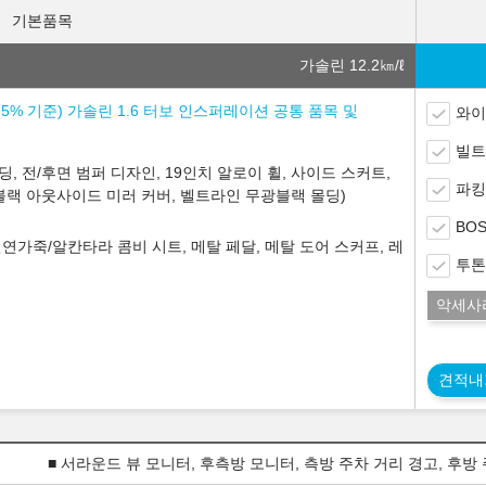
기본품목
가솔린 12.2
㎞/ℓ
소세 5% 기준) 가솔린 1.6 터보 인스퍼레이션 공통 품목 및
와이
빌트
딩, 전/후면 범퍼 디자인, 19인치 알로이 휠, 사이드 스커트,
파킹
블랙 아웃사이드 미러 커버, 벨트라인 무광블랙 몰딩)
BO
 천연가죽/알칸타라 콤비 시트, 메탈 페달, 메탈 도어 스커프, 레
투톤
악세사
견적내
■ 서라운드 뷰 모니터, 후측방 모니터, 측방 주차 거리 경고, 후방