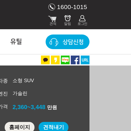
1600-1015
유틸
상담신청
소형 SUV
차종
가솔린
엔진
가격
2,360~3,448
만원
홈페이지
견적내기