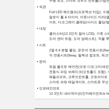
주행 보조, 스마트 크루즈 컨트롤(스탑앤
외관
Full LED 헤드램프(프로젝션 타입), 수
알로이 휠 & 타이어, 아웃사이드 미러(열
이트, 다크그레이 클래딩/사이드 몰딩/범
내장
클러스터(12.3인치 컬러 LCD), 가죽
도어 센터 트림, 도어 암레스트), 직물 
시트
2열 6:4 분할 폴딩, 운전석 전동시트(8
석 전동시트(8way, 릴렉션 컴포트, 워크
편의
듀얼 풀오토 에어컨(오토 디포그/미세먼지 
전동식 파킹 브레이크(오토홀드 포함), 
패들쉬프트, 크루즈컨트롤, 오토라이트 컨트
스마트 파워 테일게이트, 스마트폰 무선 
인포테인먼트
12.3인치 내비게이션(인카페이먼트/e hi-p