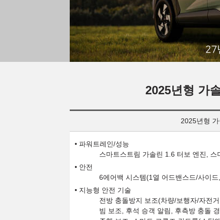
27
2025년형 가솔린
2025년형 가
파워트레인/성능
스마트스트림 가솔린 1.6 터보 엔진, 
안전
6에어백 시스템(1열 어드밴스드/사이드, 
지능형 안전 기술
전방 충돌방지 보조(차량/보행자/자전거 
빔 보조, 후석 승객 알림, 후측방 충돌 