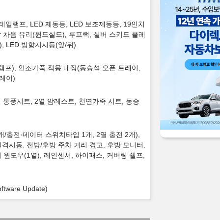
 테일램프, LED 제동등, LED 보조제동등, 19인치
합 차음 유리(윈드실드), 루프랙, 실버 스키드 플레
 LED 방향지시등(앞/뒤)
지램프), 인조가죽 적용 내장(동승석 오픈 트레이,
레이)
1열 통풍시트, 2열 암레스트, 천연가죽 시트, 동승
/충전·데이터 스위치타입 1개, 2열 충전 2개),
격시동, 전방/후방 주차 거리 경고, 후방 모니터,
 윈도우(1열), 레인센서, 하이패스, 커버링 쉘프,
are Update)