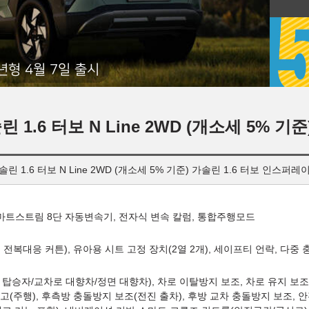
년형 4월 7일 출시
 1.6 터보 N Line 2WD (개소세 5% 기준
솔린 1.6 터보 N Line 2WD (개소세 5% 기준) 가솔린 1.6 터보 인스퍼
스마트스트림 8단 자동변속기, 전자식 변속 칼럼, 통합주행모드
전복대응 커튼), 유아용 시트 고정 장치(2열 2개), 세이프티 언락, 다중
탑승자/교차로 대향차/정면 대향차), 차로 이탈방지 보조, 차로 유지 보조,
경고(주행), 후측방 충돌방지 보조(전진 출차), 후방 교차 충돌방지 보조, 