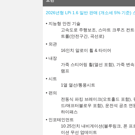
모던
2026년형 LPi 1.6 일반 판매 (개소세 5% 기준
지능형 안전 기술
고속도로 주행보조, 스마트 크루즈 컨트
트롤(안전구간, 곡선로)
외관
16인치 알로이 휠 & 타이어
내장
가죽 스티어링 휠(열선 포함), 가죽 변
램프
시트
1열 열선/통풍시트
편의
전동식 파킹 브레이크(오토홀드 포함),
드/애프터블로우 포함), 운전석 공조 연동
하이패스
인포테인먼트
10.25인치 내비게이션(블루링크, 폰 
이션 무선 업데이트