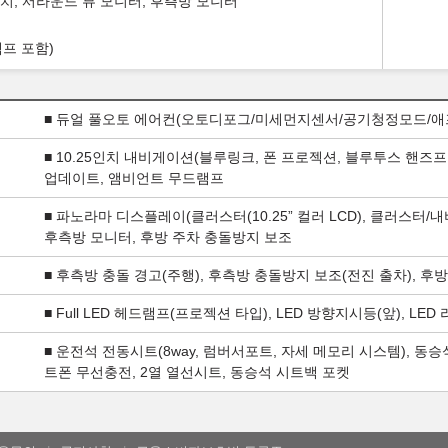
터치, 서라운드 뷰 모니터, 후측방 모니터
앰프 포함)
■ 듀얼 풀오토 에어컨(오토디포그/미세먼지센서/공기청정모드/
■ 10.25인치 내비게이션(블루링크, 폰 프로젝션, 블루투스 핸즈
업데이트, 앰비언트 무드램프
■ 파노라마 디스플레이(클러스터(10.25” 컬러 LCD), 클러스터
후측방 모니터, 후방 주차 충돌방지 보조
■ 후측방 충돌 경고(주행), 후측방 충돌방지 보조(전진 출차), 후
■ Full LED 헤드램프(프로젝션 타입), LED 방향지시등(앞), LE
■ 운전석 전동시트(8way, 럼버서포트, 자세 메모리 시스템), 동승석
트폰 무선충전, 2열 열선시트, 동승석 시트백 포켓