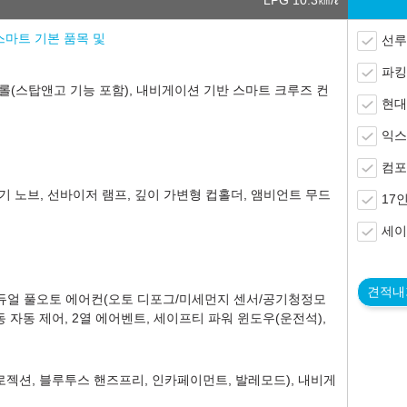
LPG 10.3
㎞/ℓ
) 스마트 기본 품목 및
선루
파킹
롤(스탑앤고 기능 포함), 내비게이션 기반 스마트 크루즈 컨
현대
익스
컴포
속기 노브, 선바이저 램프, 깊이 가변형 컵홀더, 앰비언트 무드
17
세이
견적내
 듀얼 풀오토 에어컨(오토 디포그/미세먼지 센서/공기청정모
 자동 제어, 2열 에어벤트, 세이프티 파워 윈도우(운전석),
프로젝션, 블루투스 핸즈프리, 인카페이먼트, 발레모드), 내비게