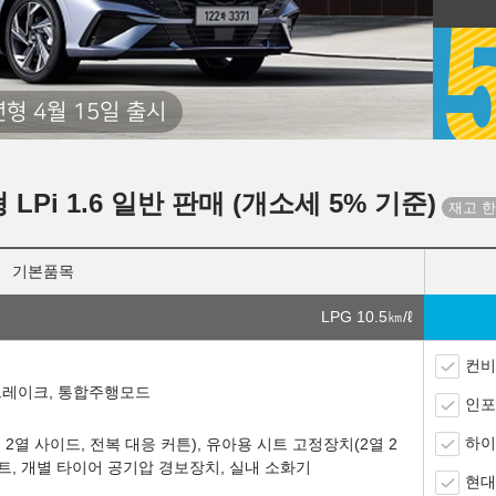
년형 4월 15일 출시
 LPi 1.6 일반 판매 (개소세 5% 기준)
기본품목
LPG 10.5
㎞/ℓ
컨비
크 브레이크, 통합주행모드
인포
하이
2열 사이드, 전복 대응 커튼), 유아용 시트 고정장치(2열 2
키트, 개별 타이어 공기압 경보장치, 실내 소화기
현대