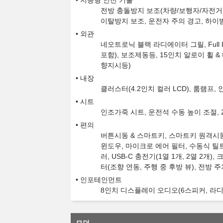
지능형 안전 기술
전방 충돌방지 보조(차량/보행자/자전거 
이탈방지 보조, 운전자 주의 경고, 하이빔
외관
네오트로닉 블랙 라디에이터 그릴, Full 
포함), 보조제동등, 15인치 알로이 휠 &
향지시등)
내장
클러스터(4.2인치 컬러 LCD), 룸램프
시트
인조가죽 시트, 운전석 수동 높이 조절,
편의
버튼시동 & 스마트키, 스마트키 원격시동,
윈도우, 마이크로 에어 필터, 수동식 틸트
러, USB-C 충전기(1열 1개, 2열 2개
터(조향 연동, 주행 중 후방 뷰), 전방
인포테인먼트
8인치 디스플레이 오디오(6스피커, 라디오