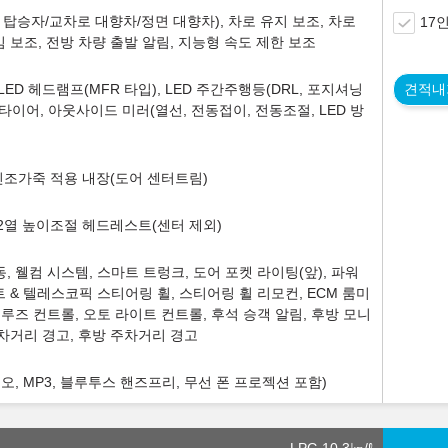
탑승자/교차로 대향차/정면 대향차), 차로 유지 보조, 차로
17
 보조, 전방 차량 출발 알림, 지능형 속도 제한 보조
LED 헤드램프(MFR 타입), LED 주간주행등(DRL, 포지셔닝
견적내
 타이어, 아웃사이드 미러(열선, 전동접이, 전동조절, LED 방
, 인조가죽 적용 내장(도어 센터트림)
 2열 높이조절 헤드레스트(센터 제외)
 웰컴 시스템, 스마트 트렁크, 도어 포켓 라이팅(앞), 파워
 & 텔레스코픽 스티어링 휠, 스티어링 휠 리모컨, ECM 룸미
), 크루즈 컨트롤, 오토 라이트 컨트롤, 후석 승객 알림, 후방 모니
 주차거리 경고, 후방 주차거리 경고
, MP3, 블루투스 핸즈프리, 무선 폰 프로젝션 포함)