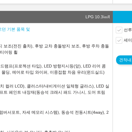
LPG 10.3
㎞/ℓ
) 모던 기본 품목 및
선루
세이
 보조(전진 출차), 후방 교차 충돌방지 보조, 후방 주차 충돌
스티어링 휠
견적내
 헤드램프(프로젝션 타입), LED 방향지시등(앞), LED 리어 콤
인 몰딩, 에어로 타입 와이퍼, 이중접합 차음 유리(윈드실드)
 컬러 LCD), 클러스터/내비게이션 일체형 글라스), LED 실
소프트 페인트 내장재(동승석 크래시 패드 가니시, 도어 트림
럼버서포트, 자세 메모리 시스템), 동승석 전동시트(4way), 2