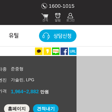
1600-1015
유틸
상담신청
준중형
차종
가솔린, LPG
엔진
가격
1,964~2,882
만원
홈페이지
견적내기