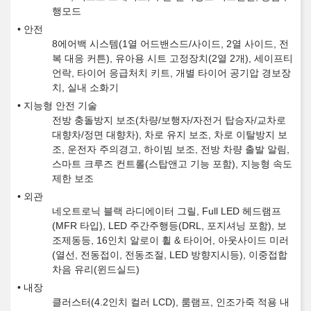
행모드
안전
8에어백 시스템(1열 어드밴스드/사이드, 2열 사이드, 전
복 대응 커튼), 유아용 시트 고정장치(2열 2개), 세이프티
언락, 타이어 응급처치 키트, 개별 타이어 공기압 경보장
치, 실내 소화기
지능형 안전 기술
전방 충돌방지 보조(차량/보행자/자전거 탑승자/교차로
대향차/정면 대향차), 차로 유지 보조, 차로 이탈방지 보
조, 운전자 주의경고, 하이빔 보조, 전방 차량 출발 알림,
스마트 크루즈 컨트롤(스탑앤고 기능 포함), 지능형 속도
제한 보조
외관
네오트로닉 블랙 라디에이터 그릴, Full LED 헤드램프
(MFR 타입), LED 주간주행등(DRL, 포지셔닝 포함), 보
조제동등, 16인치 알로이 휠 & 타이어, 아웃사이드 미러
(열선, 전동접이, 전동조절, LED 방향지시등), 이중접합
차음 유리(윈드실드)
내장
클러스터(4.2인치 컬러 LCD), 룸램프, 인조가죽 적용 내