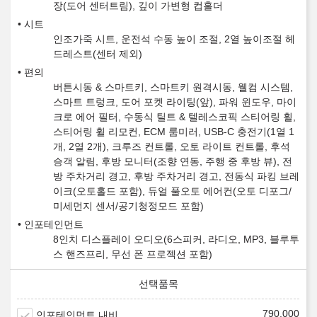
장(도어 센터트림), 깊이 가변형 컵홀더
시트
인조가죽 시트, 운전석 수동 높이 조절, 2열 높이조절 헤
드레스트(센터 제외)
편의
버튼시동 & 스마트키, 스마트키 원격시동, 웰컴 시스템,
스마트 트렁크, 도어 포켓 라이팅(앞), 파워 윈도우, 마이
크로 에어 필터, 수동식 틸트 & 텔레스코픽 스티어링 휠,
스티어링 휠 리모컨, ECM 룸미러, USB-C 충전기(1열 1
개, 2열 2개), 크루즈 컨트롤, 오토 라이트 컨트롤, 후석
승객 알림, 후방 모니터(조향 연동, 주행 중 후방 뷰), 전
방 주차거리 경고, 후방 주차거리 경고, 전동식 파킹 브레
이크(오토홀드 포함), 듀얼 풀오토 에어컨(오토 디포그/
미세먼지 센서/공기청정모드 포함)
인포테인먼트
8인치 디스플레이 오디오(6스피커, 라디오, MP3, 블루투
스 핸즈프리, 무선 폰 프로젝션 포함)
790,000
인포테인먼트 내비