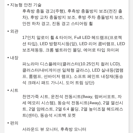
지능형 안전 기술
후측방 충돌 경고(주행), 후측방 충돌방지 보조(전진 출
차), 후방 교차 충돌방지 보조, 후방 주차 충돌방지 보조,
안전 하차 경고, 진동 경고 스티어링 휠
외관
17인치 알로이 휠 & 타이어, Full LED 헤드램프(프로젝
션 타입), LED 방향지시등(앞), LED 리어 콤비램프, LED
보조제동등, 크롬 벨트라인 몰딩, 에어로 타입 와이퍼
내장
파노라마 디스플레이(클러스터(10.25인치 컬러 LCD),
클러스터/내비게이션 일체형 글라스), LED 실내등(맵램
프, 룸램프, 선바이저 램프), 소프트 페인트 내장재(동승
석 크래시 패드 가니시, 도어 트림 상단)
시트
천연가죽 시트, 운전석 전동시트(8way, 럼버서포트, 자
세 메모리 시스템), 동승석 전동시트(4way), 2열 열선시
트, 2열 암레스트, 2열 6:4 폴딩, 2열 높이조절 헤드레스
트(센터), 동승석 시트백 포켓
편의
서라운드 뷰 모니터, 후측방 모니터