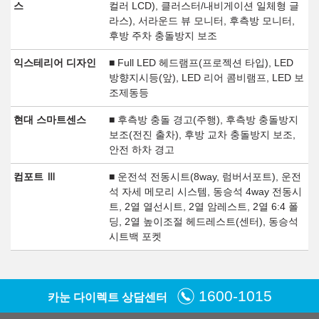
스
컬러 LCD), 클러스터/내비게이션 일체형 글
라스), 서라운드 뷰 모니터, 후측방 모니터,
후방 주차 충돌방지 보조
익스테리어 디자인
■ Full LED 헤드램프(프로젝션 타입), LED
방향지시등(앞), LED 리어 콤비램프, LED 보
조제동등
현대 스마트센스
■ 후측방 충돌 경고(주행), 후측방 충돌방지
보조(전진 출차), 후방 교차 충돌방지 보조,
안전 하차 경고
컴포트 Ⅲ
■ 운전석 전동시트(8way, 럼버서포트), 운전
석 자세 메모리 시스템, 동승석 4way 전동시
트, 2열 열선시트, 2열 암레스트, 2열 6:4 폴
딩, 2열 높이조절 헤드레스트(센터), 동승석
시트백 포켓
1600-1015
카눈 다이렉트 상담센터