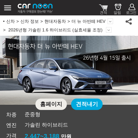
신차
신차 정보
현대자동차
더 뉴 아반떼 HEV
2026년형 가솔린 1.6 하이브리드 (실효세율 조정)
현대자동차 더 뉴 아반떼 HEV
26년형 4월 15일 출시
홈페이지
견적내기
준중형
차종
가솔린 하이브리드
엔진
가격
2,447~3,188
만원