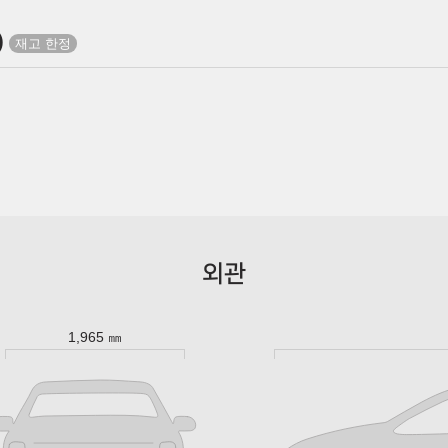
)
외관
1,965 ㎜