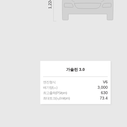
1,224 ㎜
가솔린 3.0
V6
엔진형식
3,000
배기량(㏄)
630
최고출력(PS/rpm)
73.4
최대토크(㎏f.m/rpm)