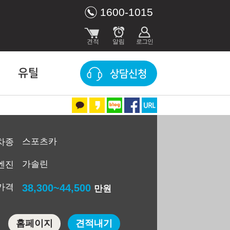
1600-1015
유틸
상담신청
스포츠카
차종
가솔린
엔진
가격
38,300~44,500
만원
홈페이지
견적내기