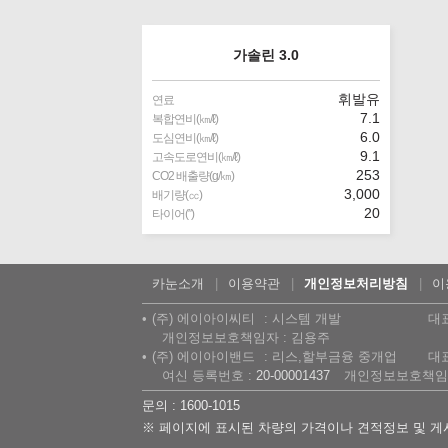
가솔린 3.0
휘발유
연료
7.1
복합연비(㎞/ℓ)
6.0
도심연비(㎞/ℓ)
9.1
고속도로연비(㎞/ℓ)
253
CO2 배출량(g/㎞)
3,000
배기량(㏄)
20
타이어(″)
카눈소개
이용약관
개인정보처리방침
이
(주) 에이아이씨티
시스템 개발
대
개인정보보호책임자 : 김용주
(주) 에이아이밴드
리스,할부금융 중개업
대
여신 등록번호 :
20-00001437
개인정보보호책임자
문의 : 1600-1015
※ 페이지에 표시된 차량의 가격이나 견적정보 및 게시