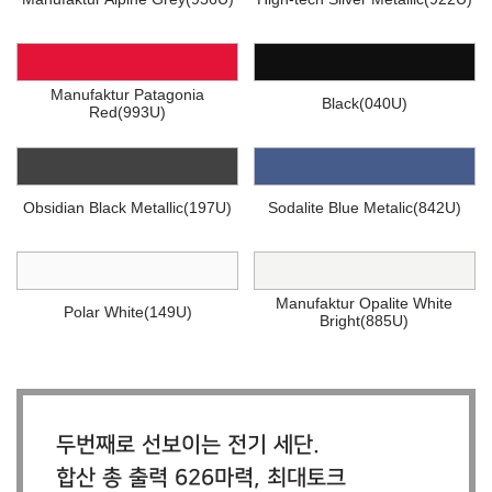
Manufaktur Patagonia
Black(040U)
Red(993U)
Obsidian Black Metallic(197U)
Sodalite Blue Metalic(842U)
Manufaktur Opalite White
Polar White(149U)
Bright(885U)
두번째로 선보이는 전기 세단.
합산 총 출력 626마력, 최대토크