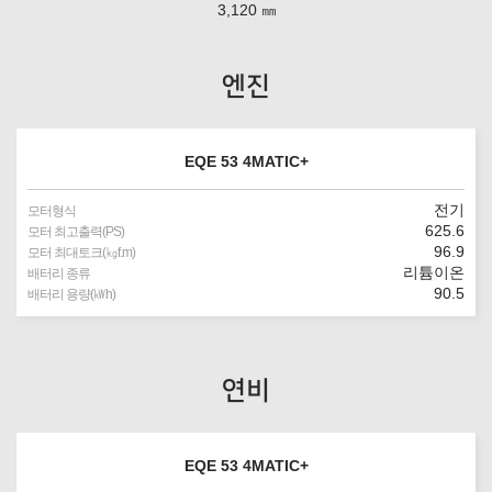
3,120 ㎜
엔진
EQE 53 4MATIC+
전기
모터형식
625.6
모터 최고출력(PS)
96.9
모터 최대토크(㎏f.m)
리튬이온
배터리 종류
90.5
배터리 용량(㎾h)
연비
EQE 53 4MATIC+