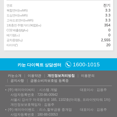
전기
연료
3.3
복합연비(㎞/㎾h)
3.3
도심연비(㎞/㎾h)
3.3
고속도로연비(㎞/㎾h)
354
1회충전 주행거리 (복합)(㎞)
0
CO2 배출량(g/㎞)
0
배기량(㏄)
2,555
공차중량(㎏)
20
타이어(″)
1600-1015
카눈 다이렉트 상담센터
카눈소개
이용약관
개인정보처리방침
이용문의
공지사항
금융소비자보호법 등록증
(주) 에이아이씨티
시스템 개발
대표이사 : 김용주
사업자등록번호 : 720-86-00942
서울시 강서구 마곡중앙로 165, 1102호(마곡동, 프라이빗타워 1차)
개인정보보호책임자 : 김용주
(주) 에이아이밴드
리스,할부금융 중개업
대표이사 : 김용주
사업자등록번호 : 180-88-03053