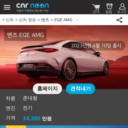
신차
신차 정보
벤츠
EQE AMG
벤츠 EQE AMG
2023년형 4월 10일 출시
홈페이지
견적내기
준대형
차종
전기
엔진
가격
14,380
만원