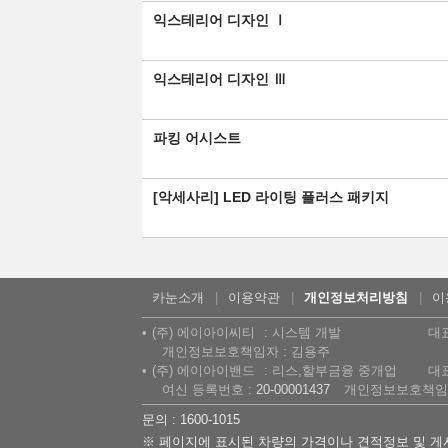
익스테리어 디자인 Ⅰ
익스테리어 디자인 Ⅲ
파킹 어시스트
[악세사리] LED 라이팅 플러스 패키지
카눈소개
이용약관
개인정보처리방침
이
(주) 에이아이씨티
시스템 개발
대
개인정보보호책임자 : 김용주
(주) 에이아이밴드
리스,할부금융 중개업
대
여신 등록번호 :
20-00001437
개인정보보호책임자
문의 : 1600-1015
※ 페이지에 표시된 차량의 가격이나 견적정보 및 게시