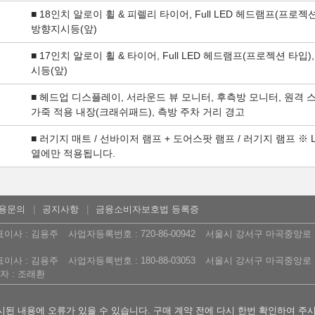
■ 18인치 알로이 휠 & 피렐리 타이어, Full LED 헤드램프(프로젝
방향지시등(앞)
■ 17인치 알로이 휠 & 타이어, Full LED 헤드램프(프로젝션 타입
시등(앞)
■ 헤드업 디스플레이, 서라운드 뷰 모니터, 후측방 모니터, 원격 
가죽 적용 내장(크래쉬패드), 측방 주차 거리 경고
■ 러기지 매트 / 선바이저 램프 + 도어스팟 램프 / 러기지 램프 
열에만 적용됩니다.
용문의
공지사항
금융소비자보호법 등록증
표이사 : 김용주
사업자등록번호 : 720-86-00942
서울시 강서구 마곡중앙로 16
표이사 : 김용주
사업자등록번호 : 180-88-03053
서울시 강서구 마곡중앙로 16
 : 조래환
된 내용에 오류가 있을 수 있습니다. 구매 계약 전에 다시 한번 확인하여 주