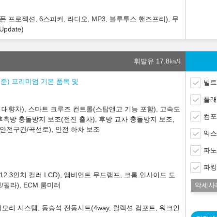
 프로젝션, 6스피커, 라디오, MP3, 블루투스 핸즈프리), 무
pdate)
휘발유 17.8
㎞/ℓ
기준) 프리미엄 기본 품목 및
빌트
플래
대향차), 스마트 크루즈 컨트롤(스탑앤고 기능 포함), 고속도
컴포
 후측방 충돌방지 보조(전진 출차), 후방 교차 충돌방지 보조,
안전구간/곡선로), 안전 하차 보조
익스
파노
파킹
.3인치 컬러 LCD), 앰비언트 무드램프, 크롬 인사이드 도
필라), ECM 룸미러
악세사
메모리 시스템, 동승석 전동시트(4way, 릴렉션 컴포트, 워크인