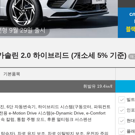
년형 9월 29일 출시
가솔린 2.0 하이브리드 (개소세 5% 기준)
기본품목
휘발유 19.4
㎞/ℓ
빌트
진, 6단 자동변속기, 하이브리드 시스템(구동모터, 파워컨트
인포
otion Drive 시스템(e-Dynamic Drive, e-Comfort
 변속 칼럼, 통합 주행 모드, 후륜 멀티링크 서스펜션
현대
플래
탑승자), 차로 유지 보조, 차로 이탈방지 보조, 운전자 주의