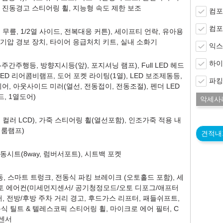
, 진동경고 스티어링 휠, 지능형 속도 제한 보조
컴포
컴포
무릎, 1/2열 사이드, 전복대응 커튼), 세이프티 언락, 유아용
공기압 경보 장치, 타이어 응급처치 키트, 실내 소화기
익스
하이
간주행등, 방향지시등(앞), 포지셔닝 램프), Full LED 헤드
 LED 리어콤비램프, 도어 포켓 라이팅(1열), LED 보조제동등,
파킹
이어, 아웃사이드 미러(열선, 전동접이, 전동조절), 펜더 LED
, 1열도어)
악세사
 컬러 LCD), 가죽 스티어링 휠(열선포함), 인조가죽 적용 내
 룸램프)
견적내
동시트(8way, 럼버서포트), 시트백 포켓
, 스마트 트렁크, 전동식 파킹 브레이크 (오토홀드 포함), 세
오토 에어컨(미세먼지센서/ 공기청정모드/오토 디포그/애프터
터, 전방/후방 주차 거리 경고, 후드가스 리프터, 패들쉬프트,
식 틸트 & 텔레스코픽 스티어링 휠, 마이크로 에어 필터, C
인센서