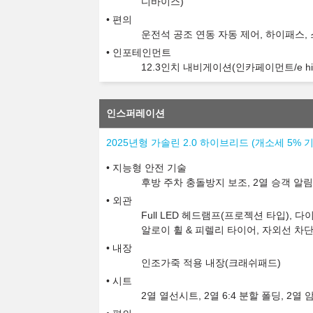
디바이스)
편의
운전석 공조 연동 자동 제어, 하이패스,
인포테인먼트
12.3인치 내비게이션(인카페이먼트/e hi-
인스퍼레이션
2025년형 가솔린 2.0 하이브리드 (개소세 5%
지능형 안전 기술
후방 주차 충돌방지 보조, 2열 승객 알림
외관
Full LED 헤드램프(프로젝션 타입), 
알로이 휠 & 피렐리 타이어, 자외선 차
내장
인조가죽 적용 내장(크래쉬패드)
시트
2열 열선시트, 2열 6:4 분할 폴딩, 2열