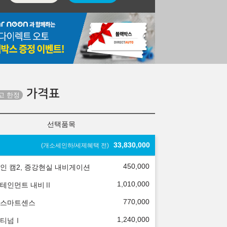
가격표
선택품목
33,830,000
(개소세인하/세제혜택 전)
450,000
인 캠2, 증강현실 내비게이션
1,010,000
테인먼트 내비Ⅱ
770,000
스마트센스
1,240,000
티넘Ⅰ