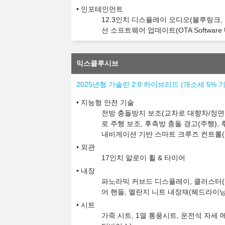
인포테인먼트
12.3인치 디스플레이 오디오(블루링크, 폰
선 소프트웨어 업데이트(OTA Software U
익스클루시브
2025년형 가솔린 2.0 하이브리드 (개소세 5% 
지능형 안전 기술
전방 충돌방지 보조(교차로 대향차/정면 
로 주행 보조, 후측방 충돌 경고(주행),
내비게이션 기반 스마트 크루즈 컨트롤(
외관
17인치 알로이 휠 & 타이어
내장
파노라믹 커브드 디스플레이, 클러스터(12
어 핸들, 멜란지 니트 내장재(헤드라이닝/
시트
가죽 시트, 1열 통풍시트, 운전석 자세 