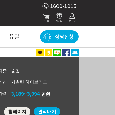
1600-1015
유틸
상담신청
중형
차종
가솔린 하이브리드
엔진
가격
3,189~3,994
만원
홈페이지
견적내기