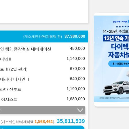
37,380,000
(개소세인하/세제혜택 전)
450,000
인 캠2, 증강현실 내비게이션
1,140,000
티넘Ⅱ
670,000
트 Ⅱ(2열 편의)
640,000
테리어 디자인 Ⅰ
1,190,000
라마 선루프
1,680,000
 어시스트
리
35,811,539
1,568,461
(개소세인하/세제혜택
)