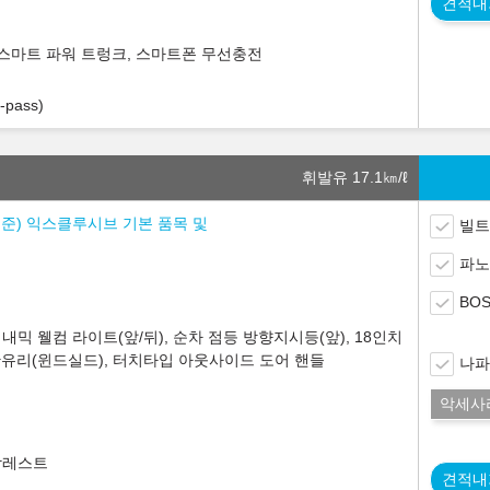
견적내
 스마트 파워 트렁크, 스마트폰 무선충전
pass)
휘발유 17.1
㎞/ℓ
 기준) 익스클루시브 기본 품목 및
빌트
파노
BO
다이내믹 웰컴 라이트(앞/뒤), 순차 점등 방향지시등(앞), 18인치
단유리(윈드실드), 터치타입 아웃사이드 도어 핸들
나파
악세사
 암레스트
견적내