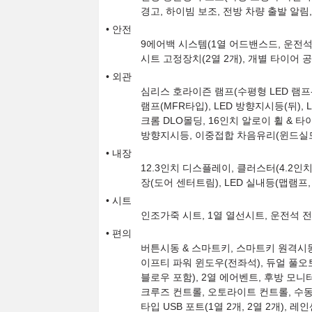
경고, 하이빔 보조, 전방 차량 출발 알림
안전
9에어백 시스템(1열 어드밴스드, 운전석 
시트 고정장치(2열 2개), 개별 타이어 
외관
심리스 호라이즌 램프(수평형 LED 램프-주
램프(MFR타입), LED 방향지시등(뒤),
크롬 DLO몰딩, 16인치 알로이 휠 & 타
방향지시등, 이중접합 차음유리(윈드실드
내장
12.3인치 디스플레이, 클러스터(4.2인치
장(도어 센터트림), LED 실내등(맵램프,
시트
인조가죽 시트, 1열 열선시트, 운전석 전
편의
버튼시동 & 스마트키, 스마트키 원격시동
이프티 파워 윈도우(전좌석), 듀얼 풀
블로우 포함), 2열 에어벤트, 후방 모니
크루즈 컨트롤, 오토라이트 컨트롤, 수동
타입 USB 포트(1열 2개, 2열 2개), 레