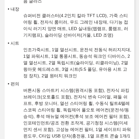
음 글라스
내장
슈퍼비전 클러스터(4.2인치 칼라 TFT LCD), 가죽 스티
어링 휠, 전자식 룸미러, 우드 그레인 내장재, 다기능 접
이식 러기지 양면 매트, LED 실내등(맵램프, 룸램프, 러
기지램프), 슬라이딩 선바이저(거울, LED 조명)
시트
인조가죽시트, 1열 열선시트, 운전석 전동식 허리지지대,
1열 파워시트, 1열 통풍시트, 동승석 워크인 디바이스, 2
열 열선시트, 2열 독립시트(슬라이딩, 리클라이닝), 2열
윙아웃 헤드레스트, 3열 시트(5:5 폴딩, 유아용 시트 고
정 장치), 2열 원터치 워크인
편의
버튼시동 스마트키 시스템(원격시동 포함), 전자식 파킹
브레이크(오토홀드 포함), 전자식 변속 다이얼, 패들 쉬
프트, 후방 모니터, 열선 스티어링 휠, 수동식 틸트&텔레
스코픽 스티어링 휠, 독립제어 풀오토 에어컨(운전석/동
승석), 후석 매뉴얼 에어컨(후석 보조 에어컨 필터 포함),
인포테인먼트/공조 전환 조작계, 공기청정 시스템(미세
먼지 센서 포함), 고성능 에어컨 필터, 1열 세이프티 파워
윈도우, C타입 USB 단자(충전용, 1열 프론트 콘솔 1개/1