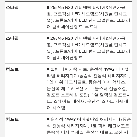
스타일
■ 255/45 R20 컨티넨탈 타이어&전면가공
휠, 프로젝션 LED 헤드램프(시퀀셜 턴시그
널), 프론트/리어 LED 턴시그널램프, LED 리
어 콤비네이션램프, 루프랙
스타일
■ 255/45 R20 컨티넨탈 타이어&전면가공
휠, 프로젝션 LED 헤드램프(시퀀셜 턴시그
널), 프론트/리어 LED 턴시그널램프, LED 리
어 콤비네이션램프
컴포트
■ 퀼팅 나파가죽 시트, 운전석 4WAY 에어셀
타입 허리지지대/동승석 전동식 허리지지대,
1열 파워 레그서포트, 동승석 이지 억세스,
운전석 에르고 모션 시트(볼스터 전동조절,
컴포트 스트레칭 포함), 1열 릴렉션 컴포트시
트, 스웨이드 내장재, 운전석 스마트 자세제
어 시스템
컴포트
■ 운전석 4WAY 에어셀타입 허리지지대/동승
석 전동식 허리지지대, 1열 파워 레그서포트,
동승석 이지 억세스, 운전석 에르고 모션 시