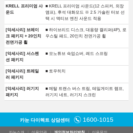
KRELL 프리미엄 사
■ KRELL 프리미엄 사운드(12 스피커, 외장
운드
앰프), 후석 대화모드 ※ 2.5 가솔린 터보 선
택 시 액티브 엔진 사운드 적용
[악세사리] 브레이
■ 하이브리드 디스크, 대용량 캘리퍼(4P), 로
크 패키지 + 20인치
우스틸 패드, 20인치 전면가공 휠
전면가공 휠
[악세사리] 서스펜
■ 모노튜브 쇽업쇼버, 레드 스프링
션 패키지
[악세사리] 트레일
■ 토우히치
러 패키지
[악세사리] 러기지
■ 메탈 트랜스 버스 트림, 테일게이트 램프,
패키지
러기지 네트, 러기지 스크린
1600-1015
카눈 다이렉트 상담센터
카눈소개
이용약관
개인정보처리방침
이용문의