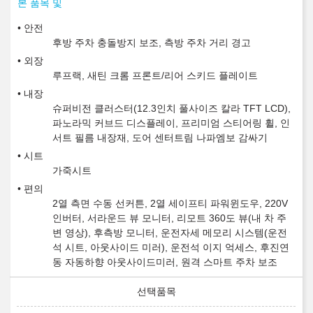
본 품목 및
안전
후방 주차 충돌방지 보조, 측방 주차 거리 경고
외장
루프랙, 새틴 크롬 프론트/리어 스키드 플레이트
내장
슈퍼비전 클러스터(12.3인치 풀사이즈 칼라 TFT LCD),
파노라믹 커브드 디스플레이, 프리미엄 스티어링 휠, 인
서트 필름 내장재, 도어 센터트림 나파엠보 감싸기
시트
가죽시트
편의
2열 측면 수동 선커튼, 2열 세이프티 파워윈도우, 220V
인버터, 서라운드 뷰 모니터, 리모트 360도 뷰(내 차 주
변 영상), 후측방 모니터, 운전자세 메모리 시스템(운전
석 시트, 아웃사이드 미러), 운전석 이지 억세스, 후진연
동 자동하향 아웃사이드미러, 원격 스마트 주차 보조