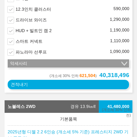
590,000
12.3인치 클러스터
1,290,000
드라이브 와이즈
1,190,000
HUD + 빌트인 캠 2
1,110,000
스마트 커넥트
1,090,000
파노라마 선루프
악세사리
40,318,496
621,504
(개소세 30% 인하
)
견적내기
노블레스 2WD
경유 13.9
㎞/ℓ
41,480,000
(개소세 30% 인하
전)
2025년형 디젤 2.2 6인승 (개소세 5% 기준) 프레스티지 2WD 기