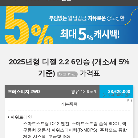
2025년형 디젤 2.2 6인승 (개소세 5%
기준)
가격표
프레스티지 2WD
경유 13.9
㎞/ℓ
38,620,000
(개소세 30% 인하
전)
파워트레인
스마트스트림 D2.2 엔진, 스마트스트림 습식 8DCT, 랙
구동형 전동식 파워스티어링(R-MDPS), 주행모드 통합
제어 시스템, 고급형 ISG