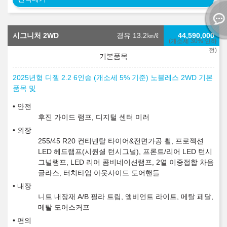
시그니처 2WD
경유 13.2
㎞/ℓ
44,590,000
(개소세 30% 인하
전)
2025년형 디젤 2.2 6인승 (개소세 5% 기준) 노블레스 2WD 기본
품목 및
안전
후진 가이드 램프, 디지털 센터 미러
외장
255/45 R20 컨티넨탈 타이어&전면가공 휠, 프로젝션
LED 헤드램프(시퀀셜 턴시그널), 프론트/리어 LED 턴시
그널램프, LED 리어 콤비네이션램프, 2열 이중접합 차음
글라스, 터치타입 아웃사이드 도어핸들
내장
니트 내장재 A/B 필라 트림, 앰비언트 라이트, 메탈 페달,
메탈 도어스커프
편의