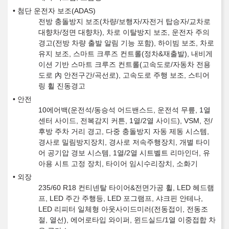
첨단 운전자 보조(ADAS)
전방 충돌방지 보조(차량/보행자/자전거 탑승자/교차로
대향차/정면 대향차), 차로 이탈방지 보조, 운전자 주의
경고(전방 차량 출발 알림 기능 포함), 하이빔 보조, 차로
유지 보조, 스마트 크루즈 컨트롤(정차&재출발), 내비게
이션 기반 스마트 크루즈 컨트롤(고속도로/자동차 전용
도로 內 안전구간/곡선로), 고속도로 주행 보조, 스티어
링 휠 진동경고
안전
10에어백(운전석/동승석 어드밴스드, 운전석 무릎, 1열
센터 사이드, 전복감지 커튼, 1열/2열 사이드), VSM, 전/
후방 주차 거리 경고, 다중 충돌방지 자동 제동 시스템,
경사로 밀림방지장치, 경사로 저속주행장치, 개별 타이
어 공기압 경보 시스템, 1열/2열 시트벨트 리마인더, 유
아용 시트 고정 장치, 타이어 임시수리장치, 소화기
외장
235/60 R18 컨티넨탈 타이어&전면가공 휠, LED 헤드램
프, LED 주간 주행등, LED 포그램프, 샤크핀 안테나,
LED 리피터 일체형 아웃사이드미러(전동접이, 전동조
절, 열선), 에어로타입 와이퍼, 윈드실드/1열 이중접합 차