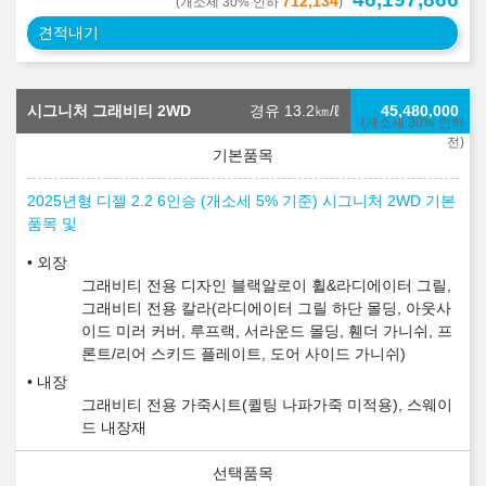
712,134
(개소세 30% 인하
)
견적내기
시그니처 그래비티 2WD
경유 13.2
㎞/ℓ
45,480,000
(개소세 30% 인하
전)
2025년형 디젤 2.2 6인승 (개소세 5% 기준) 시그니처 2WD 기본
품목 및
외장
그래비티 전용 디자인 블랙알로이 휠&라디에이터 그릴,
그래비티 전용 칼라(라디에이터 그릴 하단 몰딩, 아웃사
이드 미러 커버, 루프랙, 서라운드 몰딩, 휀더 가니쉬, 프
론트/리어 스키드 플레이트, 도어 사이드 가니쉬)
내장
그래비티 전용 가죽시트(퀼팅 나파가죽 미적용), 스웨이
드 내장재