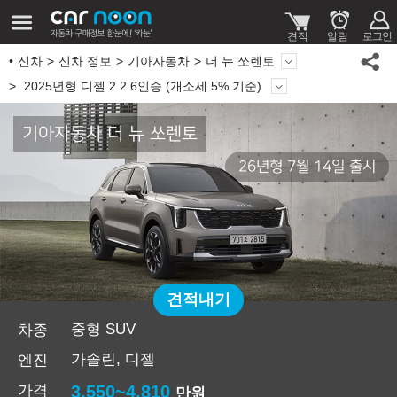
신차
신차 정보
기아자동차
더 뉴 쏘렌토
2025년형 디젤 2.2 6인승 (개소세 5% 기준)
기아자동차 더 뉴 쏘렌토
26년형 7월 14일 출시
견적내기
중형 SUV
차종
가솔린, 디젤
엔진
가격
3,550~4,810
만원