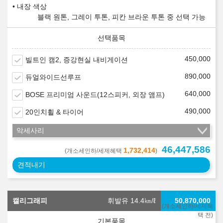
내장 색상
블랙 원톤, 그레이 투톤, 피칸 브라운 투톤 중 선택 가능
450,000
빌트인 캠2, 증강현실 내비게이션
890,000
듀얼와이드선루프
640,000
BOSE 프리미엄 사운드(12스피커, 외장 앰프)
490,000
20인치휠 & 타이어
악세사리
46,447,586
1,732,414
(개소세인하/세제혜택
)
견적내기
캘리그래피
휘발유 14.4
㎞/ℓ
50,870,000
(개소세인하/세제혜
택 전)