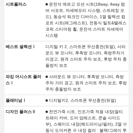
시트플러스
■ 운전석 에르고 모션 시트(18way, 4way 럼
버 서포트, 자세메모리 시스템, 스트레칭 모
드), 동승석 워크인 디바이스, 1열 릴렉션 컴
포트 시트(레그레스트), 전동식 틸트&텔레스
코픽 스티어링 휠, 운전석 스마트 자세제어
시스템
베스트 셀렉션Ⅰ
디지털 키 2, 스마트폰 무선충전(듀얼), 서라
운드 뷰 모니터, 후측방 모니터, 측방주차거
리경고, 원격 스마트 주차 보조, 후방 주차 충
돌방지 보조
파킹 어시스트 플러
■ 서라운드 뷰 모니터, 후측방 모니터, 측방
스Ⅰ
주차 거리 경고, 원격 스마트 주차 보조, 후방
주차 충돌방지 보조
플래티넘Ⅰ
■ 디지털키2, 스마트폰 무선충전(듀얼)
디자인 플러스Ⅱ
■ 천연가죽 시트, 인조가죽 적용 내장(멀티
트레이 커버, 도어 암레스트, 콘솔 사이드
부), 스웨이드 내장(헤드라이닝/필라), 2열 수
동식 도어커튼 ※ 내장 컬러 : 블랙/그레이 투