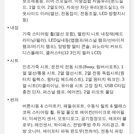
보조제동등, 리어 스포일러, 이중접합 차음유리(윈드실
드, 1열 도어, 2열도어), 자외선 차단 유리(윈드실드), 아
웃사이드 미러(열선, 전동접이, 전동조절, LED 방향지시
등)
내장
가죽 스티어링 휠(열선 포함), 멜란지 니트 내장재(헤드
라이닝/필라), LED실내등(맵램프/퍼스널 램프/선바이저
램프/러기지 램프), 양방향 멀티 콘솔, 파노라믹 커브드
디스플레이, 클러스터(12.3인치 컬러 LCD)
시트
인조가죽 시트, 운전석 전동 시트(8way, 럼버서포트), 1
열 열선/통풍 시트, 2열 열선시트, 2열 전동 독립시트(원
터치 릴렉스, 윙타입 헤드레스트), 2열 원터치 워크인, 3
열 시트(리클라이닝, 유아용 시트 고정 장치, USB C타입
충전 단자, 퍼스널 램프, 에어컨), 2열 리모트 폴딩
편의
버튼시동 & 스마트키, 패들쉬프트, 수동식 틸트 & 텔레스
코픽 스티어링 휠, 듀얼 풀오토 에어컨(마이크로 에어필
터, 미세먼지 센서, 오토디포그, 공기청정모드, 애프터 블
로우), 레인센서, 하이패스, 전방/후방 주차 거리경고, 후
방 모니터, 세이프티 파워 윈도우(전좌석), 전동식 파킹