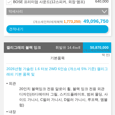
640,000
BOSE 프리미엄 사운드(12스피커, 외장 앰프)
악세사리
49,096,750
1,773,250
(개소세인하/세제혜택
)
견적내기
캘리그래피 블랙 잉크
휘발유 14.4
㎞/ℓ
50,870,000
(개소세인하/세제혜
택 전)
2026년형 가솔린 1.6 터보 2WD 6인승 (개소세 5% 기준) 캘리그
래피 기본 품목 및
외관
20인치 블랙잉크 전용 알로이 휠, 블랙 잉크 전용 외관
디자인(라디에이터 그릴, 스키드플레이트, 범퍼 몰딩, 사
이드 가니시, C필러 가니시, D필러 가니시, 루프랙, 엠블
럼)
내장