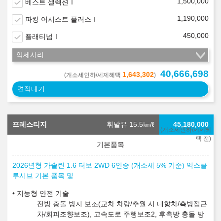
1,500,000
베스트 셀렉션Ⅰ
1,190,000
파킹 어시스트 플러스Ⅰ
450,000
플래티넘Ⅰ
악세사리
40,666,698
1,643,302
(개소세인하/세제혜택
)
견적내기
프레스티지
휘발유 15.5
㎞/ℓ
45,180,000
(개소세인하/세제혜
택 전)
2026년형 가솔린 1.6 터보 2WD 6인승 (개소세 5% 기준) 익스클
루시브 기본 품목 및
지능형 안전 기술
전방 충돌 방지 보조(교차 차량/추월 시 대향차/측방접근
차/회피조향보조), 고속도로 주행보조2, 후측방 충돌 방