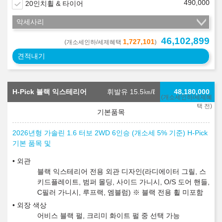
490,000
20인치휠 & 타이어
악세사리
46,102,899
1,727,101
(개소세인하/세제혜택
)
견적내기
H-Pick 블랙 익스테리어
휘발유 15.5
㎞/ℓ
48,180,000
(개소세인하/세제혜
택 전)
2026년형 가솔린 1.6 터보 2WD 6인승 (개소세 5% 기준) H-Pick
기본 품목 및
외관
블랙 익스테리어 전용 외관 디자인(라디에이터 그릴, 스
키드플레이트, 범퍼 몰딩, 사이드 가니시, O/S 도어 핸들,
C필러 가니시, 루프랙, 엠블럼) ※ 블랙 전용 휠 미포함
외장 색상
어비스 블랙 펄, 크리미 화이트 펄 중 선택 가능