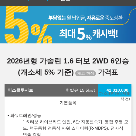
2026년형 가솔린 1.6 터보 2WD 6인승
(개소세 5% 기준)
가격표
익스클루시브
휘발유 15.5
㎞/ℓ
42,310,000
(개소세인하/세제혜
택 전)
파워트레인/성능
1.6 터보 하이브리드 엔진, 6단 자동변속기, 통합 주행 모
드, 랙구동형 전동식 파워 스티어링(R-MDPS), 전자식
변속 칼럼