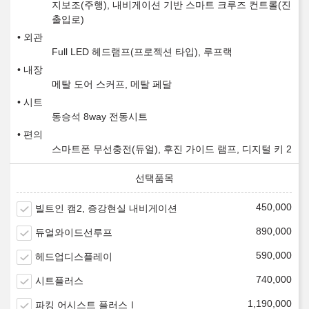
지보조(주행), 내비게이션 기반 스마트 크루즈 컨트롤(진
출입로)
외관
Full LED 헤드램프(프로젝션 타입), 루프랙
내장
메탈 도어 스커프, 메탈 페달
시트
동승석 8way 전동시트
편의
스마트폰 무선충전(듀얼), 후진 가이드 램프, 디지털 키 2
450,000
빌트인 캠2, 증강현실 내비게이션
890,000
듀얼와이드선루프
590,000
헤드업디스플레이
740,000
시트플러스
1,190,000
파킹 어시스트 플러스Ⅰ