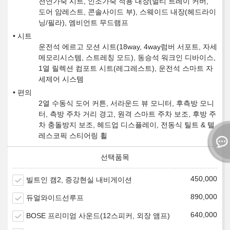
천연가죽 시트, 인조가죽 적용 내장(멀티 트레이 커버,
도어 암레스트, 콘솔사이드 부), 스웨이드 내장(헤드라이
닝/필라), 엠비언트 무드램프
시트
운전석 에르고 모션 시트(18way, 4way럼버 서포트, 자세
메모리시스템, 스트레칭 모드), 동승석 워크인 디바이스,
1열 릴렉션 컴포트 시트(레그레스트), 운전석 스마트 자
세제어 시스템
편의
2열 수동식 도어 커튼, 서라운드 뷰 모니터, 후측방 모니
터, 측방 주차 거리 경고, 원격 스마트 주차 보조, 후방 주
차 충돌방지 보조, 헤드업 디스플레이, 전동식 틸트 & 텔
레스코픽 스티어링 휠
450,000
빌트인 캠2, 증강현실 내비게이션
890,000
듀얼와이드선루프
640,000
BOSE 프리미엄 사운드(12스피커, 외장 앰프)