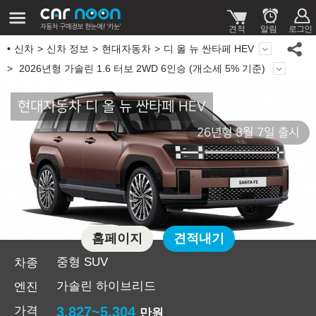
신차
신차 정보
현대자동차
디 올 뉴 싼타페 HEV
2026년형 가솔린 1.6 터보 2WD 6인승 (개소세 5% 기준)
현대자동차 디 올 뉴 싼타페 HEV
26년형 8월 7일 출시
홈페이지
견적내기
중형 SUV
차종
가솔린 하이브리드
엔진
가격
3,827~5,304
만원