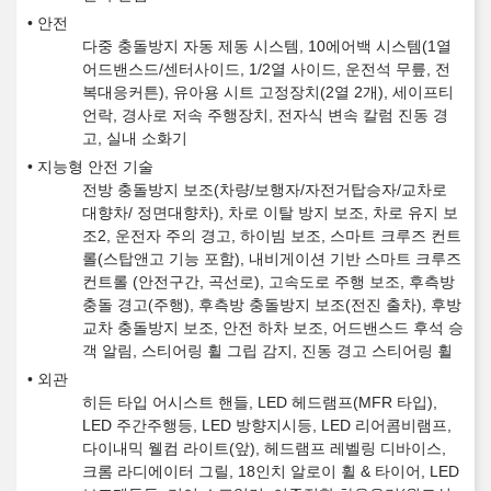
안전
다중 충돌방지 자동 제동 시스템, 10에어백 시스템(1열
어드밴스드/센터사이드, 1/2열 사이드, 운전석 무릎, 전
복대응커튼), 유아용 시트 고정장치(2열 2개), 세이프티
언락, 경사로 저속 주행장치, 전자식 변속 칼럼 진동 경
고, 실내 소화기
지능형 안전 기술
전방 충돌방지 보조(차량/보행자/자전거탑승자/교차로
대향차/ 정면대향차), 차로 이탈 방지 보조, 차로 유지 보
조2, 운전자 주의 경고, 하이빔 보조, 스마트 크루즈 컨트
롤(스탑앤고 기능 포함), 내비게이션 기반 스마트 크루즈
컨트롤 (안전구간, 곡선로), 고속도로 주행 보조, 후측방
충돌 경고(주행), 후측방 충돌방지 보조(전진 출차), 후방
교차 충돌방지 보조, 안전 하차 보조, 어드밴스드 후석 승
객 알림, 스티어링 휠 그립 감지, 진동 경고 스티어링 휠
외관
히든 타입 어시스트 핸들, LED 헤드램프(MFR 타입),
LED 주간주행등, LED 방향지시등, LED 리어콤비램프,
다이내믹 웰컴 라이트(앞), 헤드램프 레벨링 디바이스,
크롬 라디에이터 그릴, 18인치 알로이 휠 & 타이어, LED