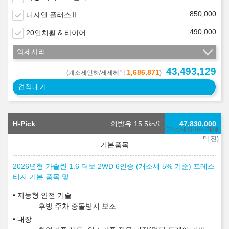
850,000
디자인 플러스Ⅱ
490,000
20인치휠 & 타이어
악세사리
43,493,129
1,686,871
(개소세인하/세제혜택
)
견적내기
H-Pick
휘발유 15.5
㎞/ℓ
47,830,000
(개소세인하/세제혜
택 전)
2026년형 가솔린 1.6 터보 2WD 6인승 (개소세 5% 기준) 프레스
티지 기본 품목 및
지능형 안전 기술
후방 주차 충돌방지 보조
내장