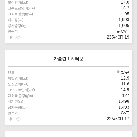
17.0
도심연비(㎞/ℓ)
16.2
고속도로연비(㎞/ℓ)
95
CO2 배출량(g/㎞)
1,993
배기량(㏄)
1,605
공차중량(㎏)
e-CVT
변속기
235/40R 19
타이어(″)
가솔린 1.5 터보
휘발유
연료
12.9
복합연비(㎞/ℓ)
11.6
도심연비(㎞/ℓ)
14.9
고속도로연비(㎞/ℓ)
127
CO2 배출량(g/㎞)
1,498
배기량(㏄)
1,493
공차중량(㎏)
CVT
변속기
225/50R 17
타이어(″)