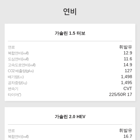
연비
가솔린 1.5 터보
휘발유
연료
12.9
복합연비(㎞/ℓ)
11.6
도심연비(㎞/ℓ)
14.9
고속도로연비(㎞/ℓ)
127
CO2 배출량(g/㎞)
1,498
배기량(㏄)
1,495
공차중량(㎏)
CVT
변속기
225/50R 17
타이어(″)
가솔린 2.0 HEV
휘발유
연료
16.7
복합연비(㎞/ℓ)