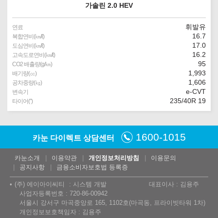
가솔린 2.0 HEV
휘발유
연료
16.7
복합연비(㎞/ℓ)
17.0
도심연비(㎞/ℓ)
16.2
고속도로연비(㎞/ℓ)
95
CO2 배출량(g/㎞)
1,993
배기량(㏄)
1,606
공차중량(㎏)
e-CVT
변속기
235/40R 19
타이어(″)
1600-1015
카눈 다이렉트 상담센터
카눈소개
이용약관
개인정보처리방침
이용문의
공지사항
금융소비자보호법 등록증
(주) 에이아이씨티
시스템 개발
대표이사 : 김용주
사업자등록번호 : 720-86-00942
서울시 강서구 마곡중앙로 165, 1102호(마곡동, 프라이빗타워 1차)
개인정보보호책임자 : 김용주