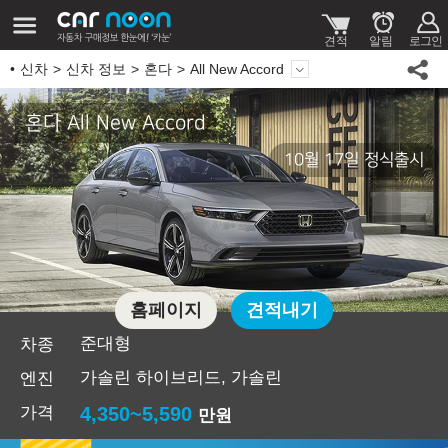
신차
신차 정보
혼다
All New Accord
혼다 All New Accord
10월 17일 정식출시
홈페이지
견적내기
준대형
차종
가솔린 하이브리드, 가솔린
엔진
가격
4,350~5,590
만원