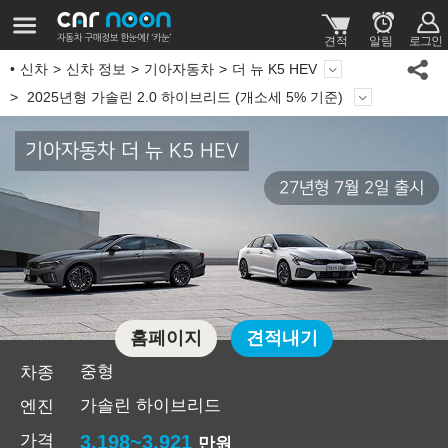
신차
신차 정보
기아자동차
더 뉴 K5 HEV
2025년형 가솔린 2.0 하이브리드 (개소세 5% 기준)
기아자동차 더 뉴 K5 HEV
27년형 7월 2일 출시
홈페이지
견적내기
중형
차종
가솔린 하이브리드
엔진
가격
3,198~3,921
만원