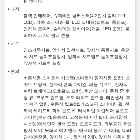
핀 안테나
내장
블랙 인테리어, 슈퍼비전 클러스터(4.2인치 칼라 TFT
LCD), 가죽 스티어링 휠, LED 실내등(맵램프, 룸램프),
전자식 룸미러, 슬라이딩 선바이저(거울, LED 조명), 블
랙하이그로시 센터 콘솔
시트
인조가죽시트, 앞좌석 열선시트, 앞좌석 통풍시트, 운전
석 시트 높이조절장치, 앞좌석 시트벨트 높이조절장치,
앞좌석 시트백 포켓
편의
버튼시동 스마트키 시스템(스마트키 원격시동 포함), 스
마트 트렁크, 전자식 변속 다이얼, 패들 쉬프트, 전자식
파킹 브레이크(오토홀드 포함), 후방 모니터, 주행 중 후
방 뷰, 크루즈 컨트롤, 오토 라이트 컨트롤, 레인센서, 후
석 승객 알림, 수동식 틸트&텔레스코픽 스티어링 휠, 전
좌석 세이프티 파워 윈도우, 터치타입 독립제어 풀오토
에어컨(운전석/동승석), 고성능 에어컨 필터, 공기청정
시스템(미세먼지 센서 포함), 오토디포그, 외부공기 유입
방지 제어, 뒷좌석 에어벤트, 애프터 블로우, C타입 USB
단자(충전용, 앞좌석 1개, 뒷좌석 2개), 앞좌석 파워아웃