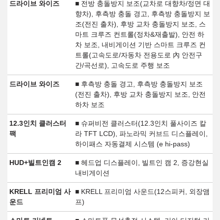
드라이브 와이즈
■ 전방 충돌방지 보조(교차로 대향차/정면 대
향차), 후측방 충돌 경고, 후측방 충돌방지 보
조(전진 출차), 후방 교차 충돌방지 보조, 스
마트 크루즈 컨트롤(정차&재출발), 안전 하
차 보조, 내비게이션 기반 스마트 크루즈 컨
트롤(고속도로/자동차 전용도로 內 안전구
간/곡선로), 고속도로 주행 보조
드라이브 와이즈
■ 후측방 충돌 경고, 후측방 충돌방지 보조
(전진 출차), 후방 교차 충돌방지 보조, 안전
하차 보조
12.3인치 클러스터
■ 슈퍼비전 클러스터(12.3인치 풀사이즈 칼
팩
라 TFT LCD), 파노라믹 커브드 디스플레이,
하이패스 자동결제 시스템 (e hi-pass)
HUD+빌트인캠 2
■ 헤드업 디스플레이, 빌트인 캠 2, 증강현실
내비게이션
KRELL 프리미엄 사
■ KRELL 프리미엄 사운드(12스피커, 외장앰
운드
프)