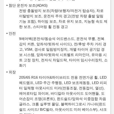
첨단 운전자 보조(ADAS)
전방 충돌방지 보조(차량/보행자/자전거 탑승자), 차로
이탈방지 보조, 운전자 주의 경고(전방 차량 출발 알림
기능 포함), 하이빔 보조, 차로 유지 보조, 지능형 속도 제
한 보조, 스티어링 휠 진동 경고
안전
9에어백(운전석/동승석 어드밴스드, 운전석 무릎, 전복
감지 커튼, 앞좌석/뒷좌석 사이드), 전/후방 주차 거리 경
고, VSM, 경사로 밀림방지장치, 개별 타이어 공기압 경
보 시스템, 앞좌석/뒷좌석 시트벨트 리마인더, 유아용 시
트 고정 장치, 전자식 차일드락, 타이어 임시수리장치, 소
화기
외장
205/65 R16 타이어&하이브리드 전용 전면가공 휠, LED
헤드램프, LED 주간 주행등, LED 보조제동등, LED 리피
터 일체형 아웃사이드 미러(전동조절, 전동접이, 열선),
에어로타입 와이퍼, 바디칼라 아웃사이드 도어핸들, 도
어손잡이 조명(프론트), 윈드쉴드/앞좌석 이중접합 차음
글라스, 크롬 실루엣 몰딩, 블랙하이그로시 가니쉬(윈드
쉴드 사이드/ B/C필라, 아웃사이드 미러 베이스부), 샤크