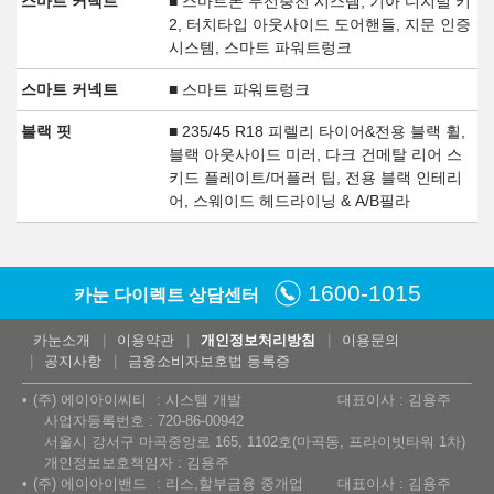
스마트 커넥트
■ 스마트폰 무선충전 시스템, 기아 디지털 키
2, 터치타입 아웃사이드 도어핸들, 지문 인증
시스템, 스마트 파워트렁크
스마트 커넥트
■ 스마트 파워트렁크
블랙 핏
■ 235/45 R18 피렐리 타이어&전용 블랙 휠,
블랙 아웃사이드 미러, 다크 건메탈 리어 스
키드 플레이트/머플러 팁, 전용 블랙 인테리
어, 스웨이드 헤드라이닝 & A/B필라
1600-1015
카눈 다이렉트 상담센터
카눈소개
이용약관
개인정보처리방침
이용문의
공지사항
금융소비자보호법 등록증
(주) 에이아이씨티
시스템 개발
대표이사 : 김용주
사업자등록번호 : 720-86-00942
서울시 강서구 마곡중앙로 165, 1102호(마곡동, 프라이빗타워 1차)
개인정보보호책임자 : 김용주
(주) 에이아이밴드
리스,할부금융 중개업
대표이사 : 김용주