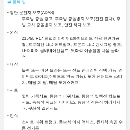
본 품목 및
첨단 운전자 보조(ADAS)
후측방 충돌 경고, 후측방 충돌방지 보조(전진 출차), 후
방 교차 충돌방지 보조, 안전 하차 보조
외장
215/55 R17 피렐리 타이어&하이브리드 전용 전면가공
휠, 프로젝션 LED 헤드램프, 프론트 LED 턴시그널 램프,
LED 리어 콤비네이션램프, 뒷좌석 이중접합 차음 글라
스
내장
블랙 또는 마션 브라운 또는 샌드 인테리어 선택 가능, 앰
비언트 라이트(주행모드 연동 가능), 도어 센터트림 스티
치, 메탈 페 달, 메탈 도어스커프
시트
퀼팅 가죽시트, 동승석 파워시트, 동승석 릴렉션 컴포트
시트, 동승석 워크인 디바이스, 동승석 전동식 허리지지
대, 뒷좌석 열선시트
편의
스마트 파워 트렁크, 동승석 이지 억세스, 뒷좌석 측면 수
동 선커튼