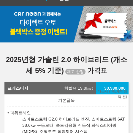
2025년형 가솔린 2.0 하이브리드 (개소
세 5% 기준)
가격표
프레스티지
휘발유 19.8
㎞/ℓ
33,930,000
(개소세인하/세제혜
택 전)
파워트레인
스마트스트림 G2.0 하이브리드 엔진, 스마트스트림 6AT,
38.6kw 구동모터, 속도감응형 전동식 파워스티어링
(MDPS), 주행모드 통합제어 시스템