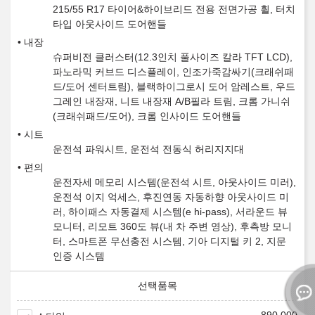
215/55 R17 타이어&하이브리드 전용 전면가공 휠, 터치
타입 아웃사이드 도어핸들
내장
슈퍼비전 클러스터(12.3인치 풀사이즈 칼라 TFT LCD),
파노라믹 커브드 디스플레이, 인조가죽감싸기(크래쉬패
드/도어 센터트림), 블랙하이그로시 도어 암레스트, 우드
그레인 내장재, 니트 내장재 A/B필라 트림, 크롬 가니쉬
(크래쉬패드/도어), 크롬 인사이드 도어핸들
시트
운전석 파워시트, 운전석 전동식 허리지지대
편의
운전자세 메모리 시스템(운전석 시트, 아웃사이드 미러),
운전석 이지 억세스, 후진연동 자동하향 아웃사이드 미
러, 하이패스 자동결제 시스템(e hi-pass), 서라운드 뷰
모니터, 리모트 360도 뷰(내 차 주변 영상), 후측방 모니
터, 스마트폰 무선충전 시스템, 기아 디지털 키 2, 지문
인증 시스템