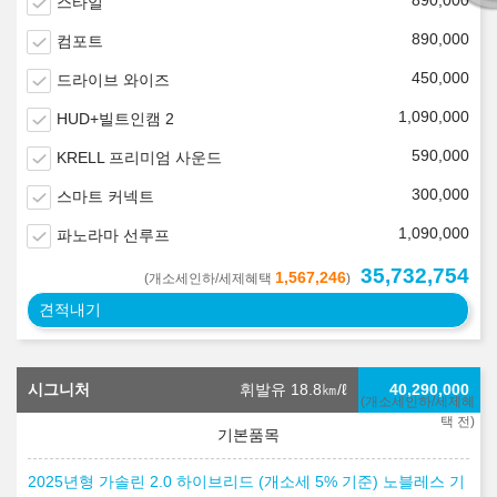
890,000
스타일
890,000
컴포트
450,000
드라이브 와이즈
1,090,000
HUD+빌트인캠 2
590,000
KRELL 프리미엄 사운드
300,000
스마트 커넥트
1,090,000
파노라마 선루프
35,732,754
1,567,246
(개소세인하/세제혜택
)
견적내기
시그니처
휘발유 18.8
㎞/ℓ
40,290,000
(개소세인하/세제혜
택 전)
2025년형 가솔린 2.0 하이브리드 (개소세 5% 기준) 노블레스 기