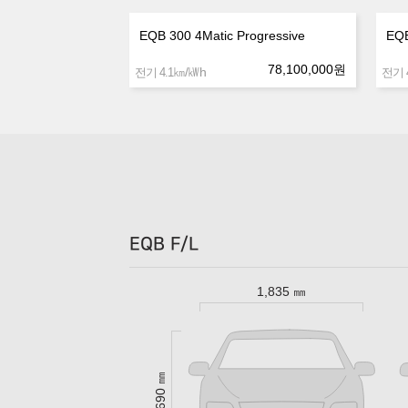
EQB 300 4Matic Progressive
EQB
78,100,000
원
㎞/㎾h
전기 4.1
전기 4
EQB F/L
1,835 ㎜
1,690 ㎜