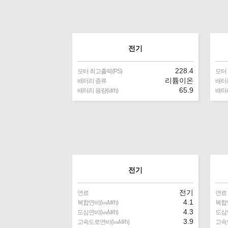
전기
228.4
모터 최고출력(PS)
모터 
리튬이온
배터리 종류
배터
65.9
배터리 용량(㎾h)
배터리
전기
전기
연료
연료
4.1
복합연비(㎞/㎾h)
복합연
4.3
도심연비(㎞/㎾h)
도심연
3.9
고속도로연비(㎞/㎾h)
고속