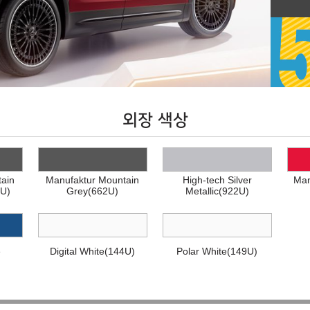
외장 색상
ain
Manufaktur Mountain
High-tech Silver
Man
U)
Grey(662U)
Metallic(922U)
e
Digital White(144U)
Polar White(149U)