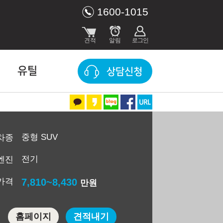
1600-1015
유틸
상담신청
중형 SUV
차종
전기
엔진
가격
7,810~8,430
만원
홈페이지
견적내기