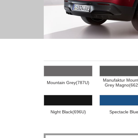
Manufaktur Mount
Mountain Grey(787U)
Grey Magno(662
Night Black(696U)
Spectacle Blu