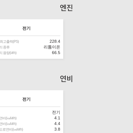
엔진
전기
228.4
최고출력(PS)
리튬이온
리 종류
66.5
 용량(㎾h)
연비
전기
전기
4.1
비(㎞/㎾h)
4.4
비(㎞/㎾h)
3.8
도로연비(㎞/㎾h)