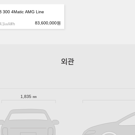
 300 4Matic AMG Line
83,600,000
원
㎞/㎾h
.1
외관
1,835 ㎜