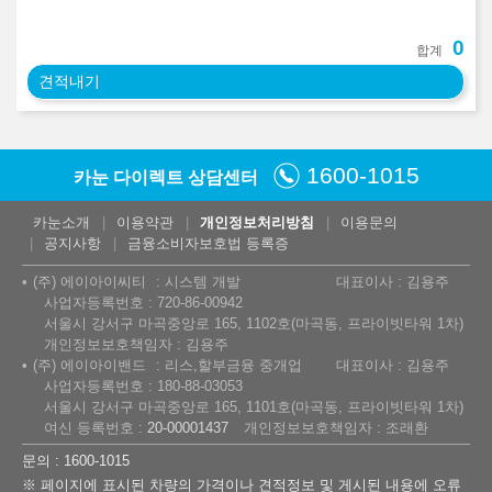
0
합계
견적내기
1600-1015
카눈 다이렉트 상담센터
카눈소개
이용약관
개인정보처리방침
이용문의
공지사항
금융소비자보호법 등록증
(주) 에이아이씨티
시스템 개발
대표이사 : 김용주
사업자등록번호 : 720-86-00942
서울시 강서구 마곡중앙로 165, 1102호(마곡동, 프라이빗타워 1차)
개인정보보호책임자 : 김용주
(주) 에이아이밴드
리스,할부금융 중개업
대표이사 : 김용주
사업자등록번호 : 180-88-03053
서울시 강서구 마곡중앙로 165, 1101호(마곡동, 프라이빗타워 1차)
여신 등록번호 :
20-00001437
개인정보보호책임자 : 조래환
문의 : 1600-1015
※ 페이지에 표시된 차량의 가격이나 견적정보 및 게시된 내용에 오류