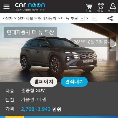
신차
신차 정보
현대자동차
더 뉴 투싼
현대자동차 더 뉴 투싼
26년형 8월 7일 출시
홈페이지
견적내기
준중형 SUV
차종
가솔린, 디젤
엔진
가격
2,768~3,943
만원