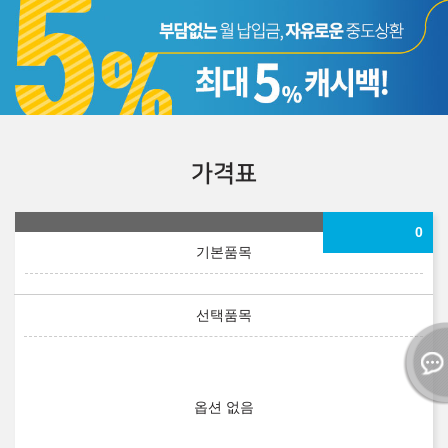
가격표
0
옵션 없음