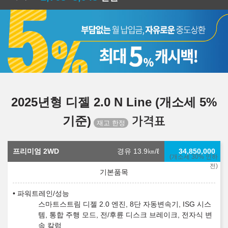
2025년형 디젤 2.0 N Line (개소세 5%
기준)
가격표
프리미엄 2WD
경유 13.9
㎞/ℓ
34,850,000
(개소세 30% 인하
전)
파워트레인/성능
스마트스트림 디젤 2.0 엔진, 8단 자동변속기, ISG 시스
템, 통합 주행 모드, 전/후륜 디스크 브레이크, 전자식 변
속 칼럼