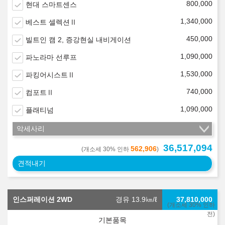
800,000
현대 스마트센스
1,340,000
베스트 셀렉션Ⅱ
450,000
빌트인 캠 2, 증강현실 내비게이션
1,090,000
파노라마 선루프
1,530,000
파킹어시스트Ⅱ
740,000
컴포트Ⅱ
1,090,000
플래티넘
악세사리
36,517,094
562,906
(개소세 30% 인하
)
견적내기
인스퍼레이션 2WD
경유 13.9
㎞/ℓ
37,810,000
(개소세 30% 인하
전)