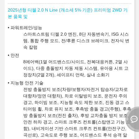
2025년형 디젤 2.0 N Line (개소세 5% 기준) 프리미엄 2WD 기
본 품목 및
파워트레인/성능
스마트스트림 디젤 2.0 엔진, 8단 자동변속기, ISG 시스
템, 통합 주행 모드, 전/후륜 디스크 브레이크, 전자식 변
속 칼럼
안전
8에어백(1열 어드밴스드/사이드, 전복대응커튼, 2열 사
이드), 다중 충돌방지 자동 제동 시스템, 유아용 시트 고
정장치(2열 2개), 세이프티 언락, 실내 소화기
지능형 안전 기술
전방 충돌방지 보조(차량/보행자/자전거 탑승자/교차로
대향차/정면 대향차), 차로 이탈방지 보조, 운전자 주의
경고, 하이빔 보조, 지능형 속도 제한 보조, 진동 경고 스
티어링 휠, 차로 유지 보조, 후측방 충돌 경고(주행), 후측
방 충돌방지 보조(전진 출차), 후방 교차충돌 방지 보조,
안전 하차 경고, 스마트 크루즈 컨트롤(스탑앤고 기능 포
함), 내비게이션 기반 스마트 크루즈 컨트롤(안전구간,
곡선로), 고속도로 주행 보조, 어드밴스드 후석 승객 알