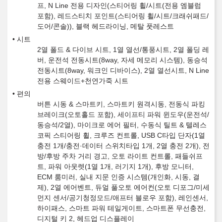
프, N Line 전용 디자인(스티어링 휠/시트(전용 엠블럼
포함), 레드스티치 포인트(스티어링 휠/시트/크래쉬패드/
도어/콘솔)), 블랙 헤드라이닝, 메탈 풋레스트
시트
2열 폴드 & 다이브 시트, 1열 열선/통풍시트, 2열 폴딩 레
버, 운전석 전동시트(8way, 자세 메모리 시스템), 동승석
전동시트(8way, 워크인 디바이스), 2열 열선시트, N Line
전용 스웨이드+천연가죽 시트
편의
버튼 시동 & 스마트키, 스마트키 원격시동, 전동식 파킹
브레이크(오토홀드 포함), 세이프티 파워 윈도우(운전석/
동승석/2열), 마이크로 에어 필터, 수동식 틸트 & 텔레스
코픽 스티어링 휠, 크루즈 컨트롤, USB C타입 단자(1열
충전 1개/충전·데이터 스위치타입 1개, 2열 충전 2개), 전
방/후방 주차 거리 경고, 오토 라이트 컨트롤, 패들쉬프
트, 파워 아웃렛(1열 1개, 러기지 1개), 후방 모니터,
ECM 룸미러, 실내 지문 인증 시스템(개인화, 시동, 결
제), 2열 에어벤트, 듀얼 풀오토 에어컨(오토 디포그/미세
먼지 센서/공기청정모드/애프터 블로우 포함), 레인센서,
하이패스, 스마트 파워 테일게이트, 스마트폰 무선충전,
디지털 키 2, 헤드업 디스플레이