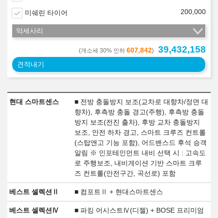
200,000
미쉐린 타이어
악세사리
39,432,158
607,842
(개소세 30% 인하
)
견적내기
현대 스마트센스
■ 전방 충돌방지 보조(교차로 대향차/정면 대
향차), 후측방 충돌 경고(주행), 후측방 충돌
방지 보조(전진 출차), 후방 교차 충돌방지
보조, 안전 하차 경고, 스마트 크루즈 컨트롤
(스탑앤고 기능 포함), 어드밴스드 후석 승객
알림 ※ 인포테인먼트 내비 선택 시 : 고속도
로 주행보조, 내비게이션 기반 스마트 크루
즈 컨트롤(안전구간, 곡선로) 포함
베스트 셀렉션Ⅱ
■ 컴포트Ⅱ + 현대스마트센스
베스트 셀렉션Ⅳ
■ 파킹 어시스트Ⅳ(디젤) + BOSE 프리미엄