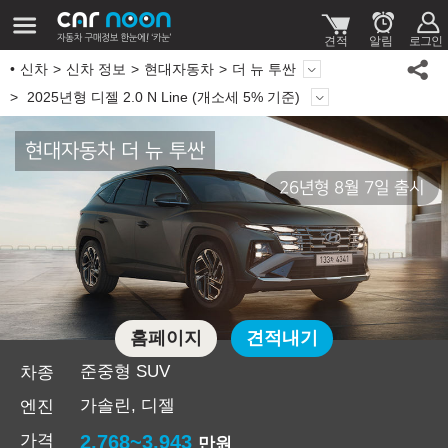
신차
신차 정보
현대자동차
더 뉴 투싼
2025년형 디젤 2.0 N Line (개소세 5% 기준)
현대자동차 더 뉴 투싼
26년형 8월 7일 출시
홈페이지
견적내기
준중형 SUV
차종
가솔린, 디젤
엔진
가격
2,768~3,943
만원