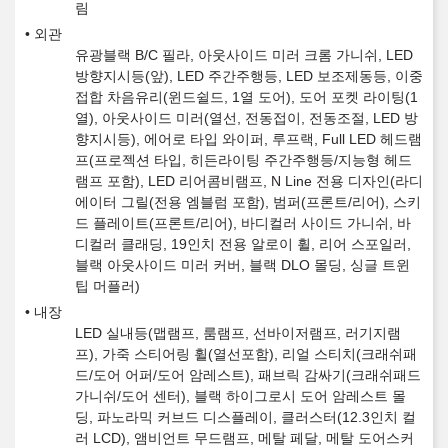
림
외관
유광블랙 B/C 필라, 아웃사이드 미러 크롬 가니쉬, LED
방향지시등(앞), LED 주간주행등, LED 보조제동등, 이중
접합 차음유리(윈드쉴드, 1열 도어), 도어 포켓 라이팅(1
열), 아웃사이드 미러(열선, 전동접이, 전동조절, LED 방
향지시등), 에어로 타입 와이퍼, 루프랙, Full LED 헤드램
프(프로젝션 타입, 히든라이팅 주간주행등/지능형 헤드
램프 포함), LED 리어콤비램프, N Line 전용 디자인(라디
에이터 그릴(전용 엠블럼 포함), 범퍼(프론트/리어), 스키
드 플레이트(프론트/리어), 바디컬러 사이드 가니쉬, 바
디컬러 클래딩, 19인치 전용 알로이 휠, 리어 스포일러,
블랙 아웃사이드 미러 커버, 블랙 DLO 몰딩, 싱글 트윈
팁 머플러)
내장
LED 실내등(맵램프, 룸램프, 선바이저램프, 러기지램
프), 가죽 스티어링 휠(열선포함), 리얼 스티치(크래쉬패
드/도어 어퍼/도어 암레스트), 패브릭 감싸기(크래쉬패드
가니쉬/도어 센터), 블랙 하이그로시 도어 암레스트 몰
딩, 파노라믹 커브드 디스플레이, 클러스터(12.3인치 컬
러 LCD), 앰비언트 무드램프, 메탈 페달, 메탈 도어스커