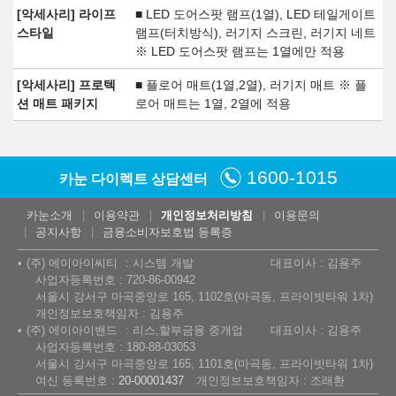
[악세사리] 라이프
■ LED 도어스팟 램프(1열), LED 테일게이트
스타일
램프(터치방식), 러기지 스크린, 러기지 네트
※ LED 도어스팟 램프는 1열에만 적용
[악세사리] 프로텍
■ 플로어 매트(1열,2열), 러기지 매트 ※ 플
션 매트 패키지
로어 매트는 1열, 2열에 적용
1600-1015
카눈 다이렉트 상담센터
카눈소개
이용약관
개인정보처리방침
이용문의
공지사항
금융소비자보호법 등록증
(주) 에이아이씨티
시스템 개발
대표이사 : 김용주
사업자등록번호 : 720-86-00942
서울시 강서구 마곡중앙로 165, 1102호(마곡동, 프라이빗타워 1차)
개인정보보호책임자 : 김용주
(주) 에이아이밴드
리스,할부금융 중개업
대표이사 : 김용주
사업자등록번호 : 180-88-03053
서울시 강서구 마곡중앙로 165, 1101호(마곡동, 프라이빗타워 1차)
여신 등록번호 :
20-00001437
개인정보보호책임자 : 조래환