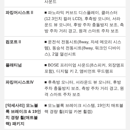
사운드
파킹어시스트Ⅱ
■ 파노라믹 커브드 디스플레이, 클러스터
(12.3인치 컬러 LCD), 후측방 모니터, 서라
운드 뷰 모니터, 후방 주차 충돌방지 보조, 측
방 주차 거리 경고, 원격 스마트 주차 보조
컴포트Ⅱ
■ 운전석 전동시트(8way, 자세 메모리 시스
템), 동승석 전동시트(8way, 워크인 디바이
스), 2열 열선시트
플래티넘
■ BOSE 프리미엄 사운드(8스피커, 외장앰프
포함), 디지털 키 2, 앰비언트 무드램프
파킹어시스트Ⅳ
■ 후측방 모니터, 서라운드 뷰 모니터, 후방
주차 충돌방지 보조, 측방 주차 거리 경고, 원
격 스마트 주차 보조
[악세사리] 모노블
■ 모노블록 브레이크 시스템, 19인치 매트블
록 브레이크 & 19인
랙 경량 휠(리얼 카본 휠캡)
치 경량 휠(매트블
랙) 패키지