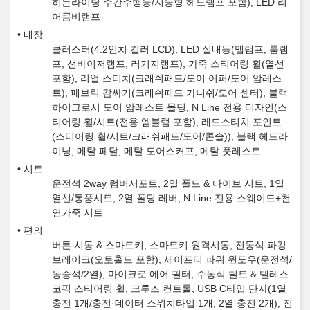
히든라이팅 주간주행등/지능형 헤드램프 포함), LED 리
어콤비램프
내장
클러스터(4.2인치 컬러 LCD), LED 실내등(맵램프, 룸램
프, 선바이저램프, 러기지램프), 가죽 스티어링 휠(열선
포함), 리얼 스티치(크래쉬패드/도어 어퍼/도어 암레스
트), 패브릭 감싸기(크래쉬패드 가니쉬/도어 센터), 블랙
하이그로시 도어 암레스트 몰딩, N Line 전용 디자인(스
티어링 휠/시트(전용 엠블럼 포함), 레드스티치 포인트
(스티어링 휠/시트/크래쉬패드/도어/콘솔)), 블랙 헤드라
이닝, 메탈 페달, 메탈 도어스커프, 메탈 풋레스트
시트
운전석 2way 럼버서포트, 2열 폴드 & 다이브 시트, 1열
열선/통풍시트, 2열 폴딩 레버, N Line 전용 스웨이드+천
연가죽 시트
편의
버튼 시동 & 스마트키, 스마트키 원격시동, 전동식 파킹
브레이크(오토홀드 포함), 세이프티 파워 윈도우(운전석/
동승석/2열), 마이크로 에어 필터, 수동식 틸트 & 텔레스
코픽 스티어링 휠, 크루즈 컨트롤, USB C타입 단자(1열
충전 1개/충전·데이터 스위치타입 1개, 2열 충전 2개), 전