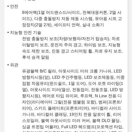
안전
8에어백(1열 어드밴스드/사이드, 전복대응커튼, 2열 사
이드), 다중 충돌방지 자동 제동 시스템, 유아용 시트 고
정장치(2열 2개), 세이프티 언락, 실내 소화기
지능형 안전 기술
전방 충돌방지 보조(차량/보행자/자전거 탑승자), 차로
이탈방지 보조, 운전자 주의 경고, 하이빔 보조, 지능형
속도 제한 보조, 진동 경고 스티어링 휠, 차로 유지 보조,
후석 승객 알림
외관
유광블랙 B/C 필라, 아웃사이드 미러 크롬 가니쉬, LED
방향지시등(앞), LED 주간주행등, LED 보조제동등, 이중
접합 차음유리(윈드쉴드, 1열 도어), 도어 포켓 라이팅(1
열), 아웃사이드 미러(열선, 전동접이, 전동조절, LED 방
향지시등), 에어로 타입 와이퍼, 루프랙, N Line 전용 디
자인(라디에이터 그릴(전용 엠블럼 포함), 범퍼(프론트/
리어), 스키드 플레이트(프론트/리어), 바디컬러 사이드
가니쉬, 바디컬러 클래딩, 19인치 전용 알로이 휠, 리어
스포일러, 블랙 아웃사이드 미러 커버, 블랙 DLO 몰딩,
싱글 트윈팁 머플러), Full LED 헤드램프(프로젝션 타입,