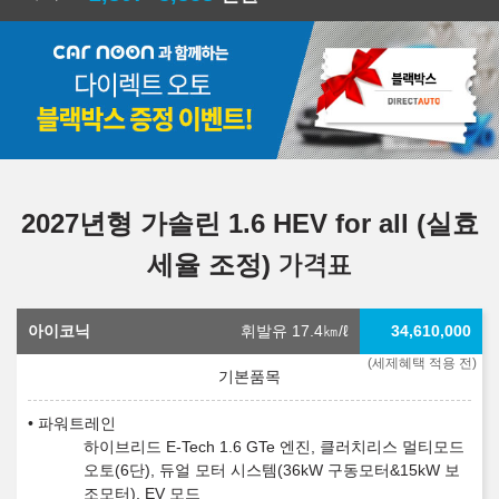
2027년형 가솔린 1.6 HEV for all (실효
세율 조정)
가격표
아이코닉
휘발유 17.4
㎞/ℓ
34,610,000
(세제혜택 적용 전)
파워트레인
하이브리드 E-Tech 1.6 GTe 엔진, 클러치리스 멀티모드
오토(6단), 듀얼 모터 시스템(36kW 구동모터&15kW 보
조모터), EV 모드