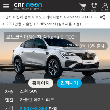
신차
신차 정보
르노코리아자동차
Arkana E-TECH
2027년형 가솔린 1.6 HEV for all (실효세율 조정)
르노코리아자동차 Arkana E-TECH
27년형 3월 13일 출시
홈페이지
견적내기
소형 SUV
차종
가솔린 하이브리드
엔진
가격
2,807~3,358
만원