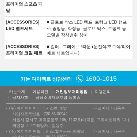
프리미엄 스포츠 페
달
[ACCESSORIES]
■ 글로브 박스 LED 램프, 트렁크 LED 램프
LED 램프세트
※ 중앙등, 화장등, 글로브 박스, 트렁크 등
모델별 장착범위 상이
[ACCESSORIES]
■ 컬러 : 그레이, 브라운 (운전석/조수석/리어
프리미엄 코일 매트
매트 세트입니다)
1600-1015
카눈 다이렉트 상담센터
카눈소개
이용약관
개인정보처리방침
이용문의
공지사항
금융소비자보호법 등록증
(주) 에이아이씨티
시스템 개발
대표이사 : 김용주
사업자등록번호 : 720-86-00942
서울시 강서구 마곡중앙로 165, 1102호(마곡동, 프라이빗타워 1차)
개인정보보호책임자 : 김용주
(주) 에이아이밴드
리스,할부금융 중개업
대표이사 : 김용주