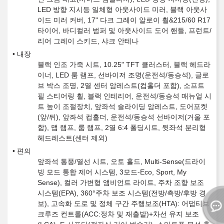
LED 방향 지시등 일체형 아웃사이드 미러, 블랙 아웃사
이드 미러 커버, 17" 다크 그레이 알로이 휠&215/60 R17
타이어, 바디컬러 범퍼 및 아웃사이드 도어 핸들, 프런트/
리어 그레이 스키드, 샤크 안테나
내장
블랙 인조 가죽 시트, 10.25" TFT 클러스터, 블랙 헤드라
이너, LED 룸 램프, 선바이저 조명(운전석/동승석), 글로
브 박스 조명, 2열 센터 암레스트(컵홀더 포함), 소프트
필 스티어링 휠, 블랙 인테리어, 운전석/동승석 매뉴얼 시
트 높이 조절장치, 앞좌석 슬라이딩 암레스트, 도어포켓
(앞/뒤), 앞좌석 컵홀더, 운전석/동승석 선바이저(거울 포
함), 맵 램프, 룸 램프, 2열 6:4 폴딩시트, 뒷좌석 분리형
헤드레스트(센터 제외)
편의
앞좌석 통풍/열선 시트, 오토 홀드, Multi-Sense(드라이
빙 모드 통합 제어 시스템, 3모드-Eco, Sport, My
Sense), 컬러 가변형 앰비언트 라이트, 주차 조향 보조
시스템(EPA), 360°주차 보조 시스템(전방/측방/후방 경
보), 고속화 도로 및 정체 구간 주행보조(HTA): 어댑티브
크루즈 컨트롤(ACC:정차 및 재출발)+차선 유지 보조