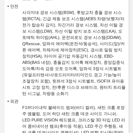
안전
사각지대 경보 시스템(BSW), 후방교차 충돌 경보 시스
템(RCTA), 긴급 제동 보조 시스템(AEBS:차량/보행자/자
전가 탑승자 감지), 차간거리 경보 시스템, 차선 이탈 경
보 시스템(LDW), 차선 이탈 방지 보조 시스템(LKA), 오
토매틱 하이빔(AHL), 운전피로도 경보 시스템(DDAW),
QRescue, 앞좌석 에어백(운전석/동승석), 사이드(앞)/커
튼 에어백, 차체자세 제어장치(ESC), 경사로 밀림 방지
장치(HSA), 타이어 공기압 자동감지 시스템, EBD-
ABS(BAS 내장), 충돌감지 도어록 해제장치, 중앙집중식
도어록/차속 감응 오토 도어록, 앞좌석 3점식 시트벨트
(듀얼프리텐셔너/로드리미터/리마인드 경고 기능/높이
조절장치 포함), 뒷좌석 3점식 시트벨트, ISOFIX 유아용
시트 고정 장치, 전/후륜 디스크 브레이크, 원터치 트리플
턴 시그널, 차량용 소화기
외관
F1®다이내믹 블레이드 범퍼(바디 컬러), 새틴 크롬 로장
주 엠블럼, 도어 하단 새틴 크롬 데코 사이드 가니쉬,
LED PURE VISION 헤드램프, 크리스탈 3D 타입 LED 리
어 콤비네이션 램프(후미등 적용), LED 주간 주행등, 새
틴 크롬 데코(사이드 엠블리셔), LED 방향 지시등(전방),