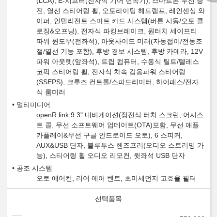
(LCA), E-시프터(전자식 기어 변속기), 스마트폰 무선 충
전, 열선 스티어링 휠, 오토라이팅 헤드램프, 레인센싱 와
이퍼, 인텔리전트 스마트 카드 시스템(버튼 시동/오토 클
로징&오프닝), 전자식 파킹브레이크, 원터치 세이프티
파워 윈도우(전좌석), 아웃사이드 미러(자동접이/전동조
절/열선 기능 포함), 후방 경보 시스템, 후방 카메라, 12V
파워 아웃렛(앞좌석), 트립 컴퓨터, 수동식 틸트/텔레스
코픽 스티어링 휠, 전자식 차속 감응파워 스티어링
(SSEPS), 크루즈 컨트롤/스피드리미터, 하이패스/전자
식 룸미러
멀티미디어
openR link 9.3" 내비게이션(정전식 터치 스크린, 어시스
트 콜, 무선 소프트웨어 업데이트(OTA)포함, 무선 애플
카플레이&무선 구글 안드로이드 오토), 6 스피커,
AUX&USB 단자, 블루투스 핸즈프리(오디오 스트리밍 가
능), 스티어링 휠 오디오 리모컨, 뒷좌석 USB 단자
공조 시스템
오토 에어컨, 리어 에어 벤트, 초미세먼지 고효율 필터