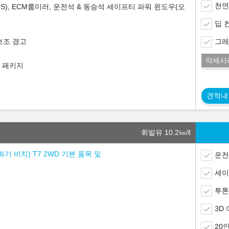
천연
CS), ECM룸미러, 운전석 & 동승석 세이프티 파워 윈도우(오
딥 
 보조 경고
그레
악세사
션 패키지
견적내
휘발유 10.2
㎞/ℓ
화기 비치) T7 2WD 기본 품목 및
운전
세이
투톤
3D
20