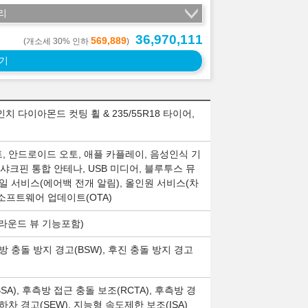
리
36,970,111
569,889
(개소세 30% 인하
)
기
인치 다이아몬드 컷팅 휠 & 235/55R18 타이어,
트, 안드로이드 오토, 애플 카플레이, 음성인식 기
 샤크핀 통합 안테나, USB 미디어, 블루투스 뮤
제일 서비스(에어백 전개 알림), 올인원 서비스(차
 소프트웨어 업데이트(OTA)
어라운드 뷰 기능포함)
측방 충돌 방지 경고(BSW), 후진 충돌 방지 경고
A), 후측방 접근 충돌 보조(RCTA), 후측방 경
 하차 경고(SEW), 지능형 속도제한 보조(ISA)