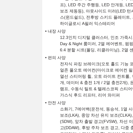
프), LED 주간 주행등, LED 안개등, 
보조 제동등), 아웃사이드 미러(LED 턴
스(윈드쉴드), 전후방 스키드 플레이트,
하이글로시 A필러 익스테리어
내장 사양
12.3인치 디지털 클러스터, 인조 가죽시트
Day & Night 룸미러, 2열 에어벤트,
6:4 분할 시트(폴딩, 리클라이닝), 2열
편의 사양
전자식 파킹 브레이크(오토 홀드 기능 포함
얼존 풀오토 에어컨(마이크로 에어컨 필터
열선 스티어링 휠, 오토 라이트 컨트롤, 
개, 데이터 & 충전 1개 / 2열 충전2
램프, 수동식 틸트 & 텔레스코픽 스티어링 
가스식 후드 리프터, 리어 와이퍼
안전 사양
소화기, 7에어백(운전석, 동승석, 1열 사이
보조(LKA), 중앙 차선 유지 보조(CLKA
(SDW), 앞차 출발 경고(FVSW), 차선
고(DDAW), 후방 주차 보조 경고, 다중 충돌