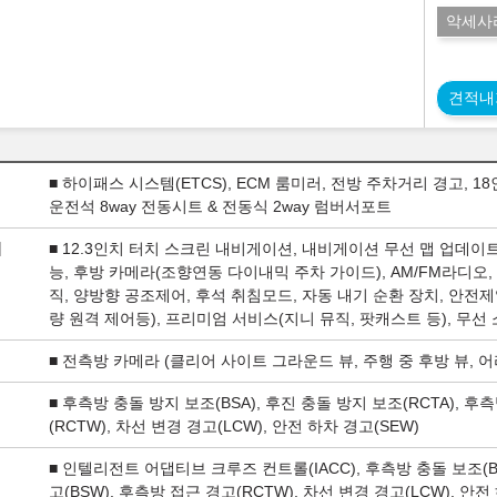
악세사
견적내
■ 하이패스 시스템(ETCS), ECM 룸미러, 전방 주차거리 경고, 18
운전석 8way 전동시트 & 전동식 2way 럼버서포트
지
■ 12.3인치 터치 스크린 내비게이션, 내비게이션 무선 맵 업데이
능, 후방 카메라(조향연동 다이내믹 주차 가이드), AM/FM라디오,
직, 양방향 공조제어, 후석 취침모드, 자동 내기 순환 장치, 안전
량 원격 제어등), 프리미엄 서비스(지니 뮤직, 팟캐스트 등), 무선
■ 전측방 카메라 (클리어 사이트 그라운드 뷰, 주행 중 후방 뷰, 
■ 후측방 충돌 방지 보조(BSA), 후진 충돌 방지 보조(RCTA), 후
(RCTW), 차선 변경 경고(LCW), 안전 하차 경고(SEW)
■ 인텔리전트 어댑티브 크루즈 컨트롤(IACC), 후측방 충돌 보조(BS
고(BSW), 후측방 접근 경고(RCTW), 차선 변경 경고(LCW), 안전