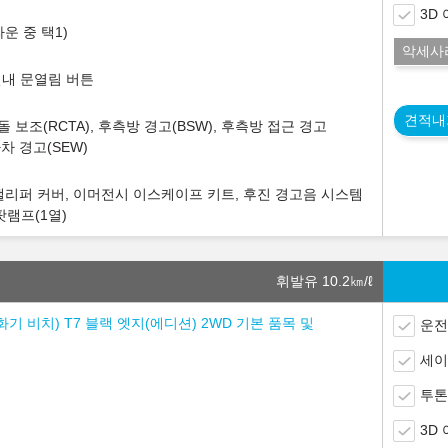
3D
운 중 택1)
악세사
실내 문열림 버튼
견적내
돌 보조(RCTA), 후측방 경고(BSW), 후측방 접근 경고
하차 경고(SEW)
 캘리퍼 커버, 이머전시 이스케이프 키트, 후진 경고음 시스템
스팟램프(1열)
휘발유 10.2
㎞/ℓ
소화기 비치) T7 블랙 엣지(에디션) 2WD 기본 품목 및
운전
세이
투톤
3D