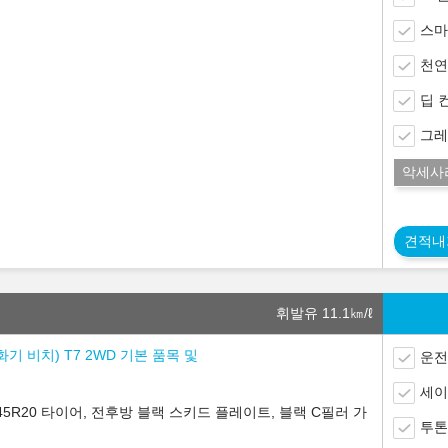
스마
천연
딥 
그레
악세사
견적내
휘발유 11.1
㎞/ℓ
화기 비치) T7 2WD 기본 품목 및
운전
세이
45R20 타이어, 전후방 블랙 스키드 플레이트, 블랙 C필러 가
투톤