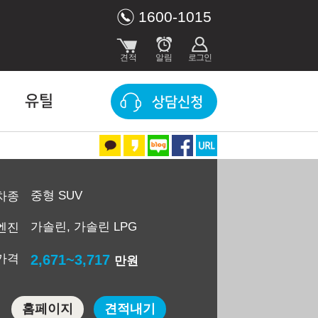
1600-1015
유틸
상담신청
중형 SUV
차종
가솔린, 가솔린 LPG
엔진
가격
2,671~3,717
만원
홈페이지
견적내기