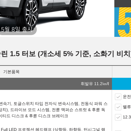
5월 8일 출시
린 1.5 터보 (개소세 5% 기준, 소화기 비치
기본품목
휘발유 11.2
㎞/ℓ
운전
6단 자동변속기, 토글스위치 타입 전자식 변속시스템, 전동식 파워 스
밸류
 장치), 드라이브 모드 시스템, 전륜 맥퍼슨 스트럿 & 후륜 독
티드 디스크 & 후륜 디스크 브레이크
12
어, Full LED 프로젝션 헤드램프 (상향등, 하향등, 턴시그널 램