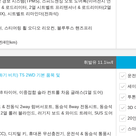
 경보 시스템(TPMS), 스피드센싱 오토 도어록(이머전시 언
너 & 로드리미터, 2열 시트벨트 프리텐셔너 & 로드리미터(2열
IX), 시트벨트 리마인더(전좌석)
피커, 스티어링 휠 오디오 리모컨, 블루투스 핸즈프리
년/4만km)
휘발유 11.1
㎞/ℓ
화기 비치) T5 2WD 기본 품목 및
운전
세이
R18 타이어, 이중접합 솔라 컨트롤 차음 글래스(1열 도어)
투톤
 & 전동식 2way 럼버서포트, 동승석 8way 전동시트, 동승석
3D
열 롤러 블라인드, 러기지 보드 & 와이드 트레이, SUS 도어
20
스마
C), 디지털 키, 휴대폰 무선충전기, 운전석 & 동승석 통풍시