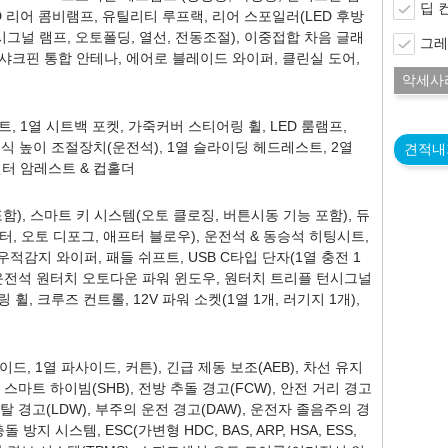
딥 
LED 리어 콤비램프, 유틸리티 루프랙, 리어 스포일러(LED 후방
시그널 램프, 오토폴딩, 열선, 전동조절), 이중접합 차음 글래
그레
 샤크핀 통합 안테나, 에어로 블레이드 와이퍼, 클린실 도어,
악세사
, 1열 시트백 포켓, 가죽커버 스티어링 휠, LED 룸램프,
 펌핑식 높이 조절장치(운전석), 1열 슬라이딩 헤드레스트, 2열
견적내
 센터 암레스트 & 컵홀더
), 스마트 키 시스템(오토 클로징, 버튼시동 기능 포함), 듀
, 오토 디포그, 애프터 블로우), 운전석 & 동승석 히팅시트,
우적감지 와이퍼, 패들 쉬프트, USB C타입 단자(1열 충전 1
개), 운전석 원터치 오토다운 파워 윈도우, 원터치 트리플 턴시그널
휠, 크루즈 컨트롤, 12V 파워 소켓(1열 1개, 러기지 1개),
드, 1열 파사이드, 커튼), 긴급 제동 보조(AEB), 차선 유지
), 스마트 하이빔(SHB), 전방 추돌 경고(FCW), 안전 거리 경고
 이탈 경고(LDW), 부주의 운전 경고(DAW), 운전자 졸음주의 경
 방지 시스템, ESC(가변형 HDC, BAS, ARP, HSA, ESS,