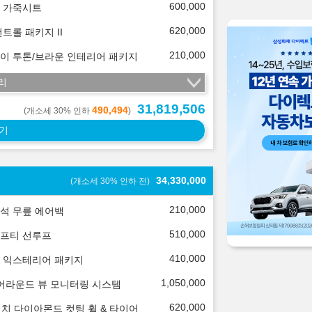
600,000
 가죽시트
620,000
컨트롤 패키지 II
210,000
이 투톤/브라운 인테리어 패키지
리
31,819,506
490,494
(개소세 30% 인하
)
기
34,330,000
(개소세 30% 인하 전)
210,000
석 무릎 에어백
510,000
프티 선루프
410,000
 익스테리어 패키지
1,050,000
 어라운드 뷰 모니터링 시스템
620,000
인치 다이아몬드 컷팅 휠 & 타이어